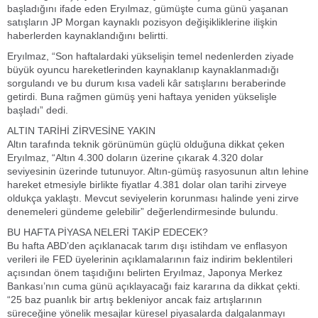
başladığını ifade eden Eryılmaz, gümüşte cuma günü yaşanan
satışların JP Morgan kaynaklı pozisyon değişikliklerine ilişkin
haberlerden kaynaklandığını belirtti.
Eryılmaz, “Son haftalardaki yükselişin temel nedenlerden ziyade
büyük oyuncu hareketlerinden kaynaklanıp kaynaklanmadığı
sorgulandı ve bu durum kısa vadeli kâr satışlarını beraberinde
getirdi. Buna rağmen gümüş yeni haftaya yeniden yükselişle
başladı” dedi.
ALTIN TARİHİ ZİRVESİNE YAKIN
Altın tarafında teknik görünümün güçlü olduğuna dikkat çeken
Eryılmaz, “Altın 4.300 doların üzerine çıkarak 4.320 dolar
seviyesinin üzerinde tutunuyor. Altın-gümüş rasyosunun altın lehine
hareket etmesiyle birlikte fiyatlar 4.381 dolar olan tarihi zirveye
oldukça yaklaştı. Mevcut seviyelerin korunması halinde yeni zirve
denemeleri gündeme gelebilir” değerlendirmesinde bulundu.
BU HAFTA PİYASA NELERİ TAKİP EDECEK?
Bu hafta ABD’den açıklanacak tarım dışı istihdam ve enflasyon
verileri ile FED üyelerinin açıklamalarının faiz indirim beklentileri
açısından önem taşıdığını belirten Eryılmaz, Japonya Merkez
Bankası’nın cuma günü açıklayacağı faiz kararına da dikkat çekti.
“25 baz puanlık bir artış bekleniyor ancak faiz artışlarının
süreceğine yönelik mesajlar küresel piyasalarda dalgalanmayı