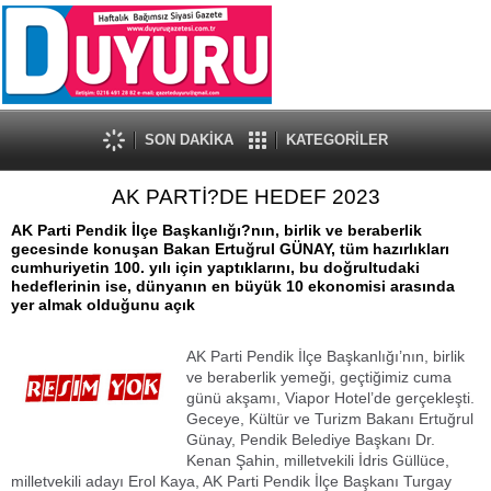
SON DAKİKA
KATEGORİLER
AK PARTİ?DE HEDEF 2023
AK Parti Pendik İlçe Başkanlığı?nın, birlik ve beraberlik
gecesinde konuşan Bakan Ertuğrul GÜNAY, tüm hazırlıkları
cumhuriyetin 100. yılı için yaptıklarını, bu doğrultudaki
hedeflerinin ise, dünyanın en büyük 10 ekonomisi arasında
yer almak olduğunu açık
AK Parti Pendik İlçe Başkanlığı’nın, birlik
ve beraberlik yemeği, geçtiğimiz cuma
günü akşamı, Viapor Hotel’de gerçekleşti.
Geceye, Kültür ve Turizm Bakanı Ertuğrul
Günay, Pendik Belediye Başkanı Dr.
Kenan Şahin, milletvekili İdris Güllüce,
milletvekili adayı Erol Kaya, AK Parti Pendik İlçe Başkanı Turgay