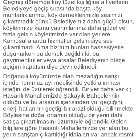
Geçmiş dönemde köy tüzel kişiliğine ait yerlerin
Belediyeye geçiş sırasında başta köy
muhtarlıklarımız, köy derneklerimizle sesimizi
çıkartmadık çünkü Belediyemiz daha güçlü olsun,
köylerimize kamu yatırımlarımız daha güzel ve
fazla gelsin köylerimizde var olan yerlere
Kamusal alanda hizmetler gelsin diye ses
çıkartılmadı. Ama biz tüm bunları hassasiyetle
düşünürken bu demek değildir ki; bu
gayrimenkuller veya arsalar Belediyenin bütçe
açığını kapatsın diye devir edilmedi.
Doğancılı köyümüzde olan mezarlığın satışı
içinde Temmuz ayı meclisinde yetki alınması
isteğini de üzülerek öğrendik. Bir yer daha var ki;
Hasanlı Mahallemizde Şakayık Bahçelerinin
olduğu ve bu arsanın içerisinden yol geçtiğini,
enerji hatlarının geçtiği bir arazi olduğu bilinmekte.
Böylesine doğal ortamın olduğu bir yerin dahi
satışa çıkartılmasını üzüntüyle öğrendik. Gelen
bilgilere göre Hasanlı Mahallemizde yer alan bu
yerin satıştan çıkartıldığı iddiaları var ancak resmi