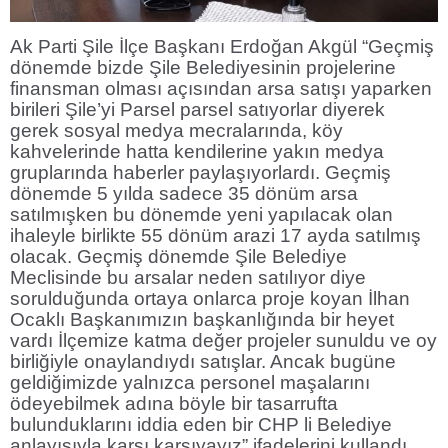
Ak Parti Şile İlçe Başkanı Erdoğan Akgül “Geçmiş
dönemde bizde Şile Belediyesinin projelerine
finansman olması açısından arsa satışı yaparken
birileri Şile’yi Parsel parsel satıyorlar diyerek
gerek sosyal medya mecralarında, köy
kahvelerinde hatta kendilerine yakın medya
gruplarında haberler paylaşıyorlardı. Geçmiş
dönemde 5 yılda sadece 35 dönüm arsa
satılmışken bu dönemde yeni yapılacak olan
ihaleyle birlikte 55 dönüm arazi 17 ayda satılmış
olacak. Geçmiş dönemde Şile Belediye
Meclisinde bu arsalar neden satılıyor diye
sorulduğunda ortaya onlarca proje koyan İlhan
Ocaklı Başkanımızın başkanlığında bir heyet
vardı İlçemize katma değer projeler sunuldu ve oy
birliğiyle onaylandıydı satışlar. Ancak bugüne
geldiğimizde yalnızca personel maşalarını
ödeyebilmek adına böyle bir tasarrufta
bulunduklarını iddia eden bir CHP li Belediye
anlayışıyla karşı karşıyayız” ifadelerini kullandı.