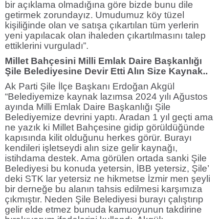
bir açıklama olmadığına göre bizde bunu dile
getirmek zorundayız. Umudumuz köy tüzel
kişiliğinde olan ve satışa çıkartılan tüm yerlerin
yeni yapılacak olan ihaleden çıkartılmasını talep
ettiklerini vurguladı”.
Millet Bahçesini Milli Emlak Daire Başkanlığı
Şile Belediyesine Devir Etti Alın Size Kaynak..
Ak Parti Şile İlçe Başkanı Erdoğan Akgül
“Belediyemize kaynak lazımsa 2024 yılı Ağustos
ayında Milli Emlak Daire Başkanlığı Şile
Belediyemize devrini yaptı. Aradan 1 yıl geçti ama
ne yazık ki Millet Bahçesine gidip görüldüğünde
kapısında kilit olduğunu herkes görür. Burayı
kendileri işletseydi alın size gelir kaynağı,
istihdama destek. Ama görülen ortada sanki Şile
Belediyesi bu konuda yetersin, İBB yetersiz, Şile’
deki STK lar yetersiz ne hikmetse İzmir men şeyli
bir derneğe bu alanın tahsis edilmesi karşımıza
çıkmıştır. Neden Şile Belediyesi burayı çalıştırıp
gelir elde etmez bunuda kamuoyunun takdirine