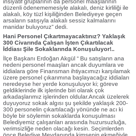
insiyatif gruplarının da personel maaşlarının
düzenli ödenememesiyle alakalı, deniz kirliliği ile
alakalı, köy tüzl kişiliğinden Belediyeye geçen
arsaların satışıyla alakalı sessiz kalmalarını
manidar buluyoruz” dedi.
Hani Personel Çıkartmayacaktınız? Yaklaşık
300 Civarında Çalışan İşten Çıkartılacak
İddiası Şile Sokaklarında Konuşuluyor!..
İlçe Başkanı Erdoğan Akgül “ Bu satışların ana
nedeni personel maaşları ancak duyumlara ve
iddialara göre Finansman ihtiyacımızı karşılamak
üzere personel çıkarımına başlayacağız iddiaları
neredeyse her yerde konuşuluyor ki; göreve
geldiklerinde ilk işlerinde biri olarak çok
arkadaşlarımız işlerinden oldular.Ancak üzelerek
duyuyoruz sokak algısı şu şekilde yaklaşık 200-
300 personelin çıkartılacağı yönünde ne acı ki
böyle bir söylemin sokaklarda konuşulması
Belediyemiz çalışanları arasında huzursuzluğa,
verimsizliğe neden olacağı kesin. Seçimlerden
önce Belediye Meydanında kimsenin ekmeğiyle