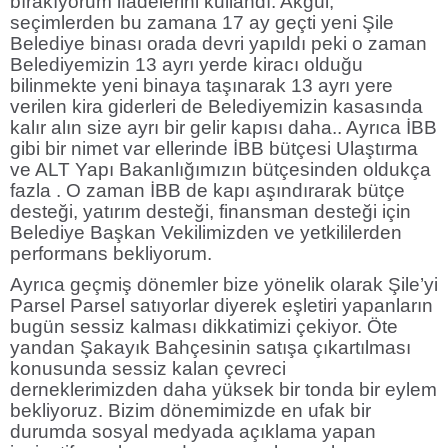
bırakıyorum ifadelerini kullandı. Akgül;
seçimlerden bu zamana 17 ay geçti yeni Şile
Belediye binası orada devri yapıldı peki o zaman
Belediyemizin 13 ayrı yerde kiracı olduğu
bilinmekte yeni binaya taşınarak 13 ayrı yere
verilen kira giderleri de Belediyemizin kasasında
kalır alın size ayrı bir gelir kapısı daha.. Ayrıca İBB
gibi bir nimet var ellerinde İBB bütçesi Ulaştırma
ve ALT Yapı Bakanlığımızın bütçesinden oldukça
fazla . O zaman İBB de kapı aşındırarak bütçe
desteği, yatırım desteği, finansman desteği için
Belediye Başkan Vekilimizden ve yetkililerden
performans bekliyorum.
Ayrıca geçmiş dönemler bize yönelik olarak Şile’yi
Parsel Parsel satıyorlar diyerek eşletiri yapanların
bugün sessiz kalması dikkatimizi çekiyor. Öte
yandan Şakayık Bahçesinin satışa çıkartılması
konusunda sessiz kalan çevreci
derneklerimizden daha yüksek bir tonda bir eylem
bekliyoruz. Bizim dönemimizde en ufak bir
durumda sosyal medyada açıklama yapan