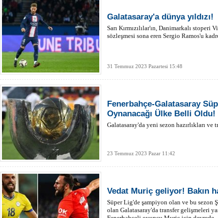
Galatasaray'a dünya yıldızı!
Sarı Kırmızılılar'ın, Danimarkalı stoperi V
sözleşmesi sona eren Sergio Ramos'u kadro
31 Temmuz 2023 Pazartesi 15:48
Fenerbahçe-Galatasaray Süp
Oynanacağı Ülke Belli Oldu!
Galatasaray'da yeni sezon hazırlıkları ve t
23 Temmuz 2023 Pazar 11:42
Vedat Muriç geliyor! Bakın h
Süper Lig'de şampiyon olan ve bu sezon 
olan Galatasaray'da transfer gelişmeleri ya
Fenerbahçeli oyuncu Muriç için devrede.