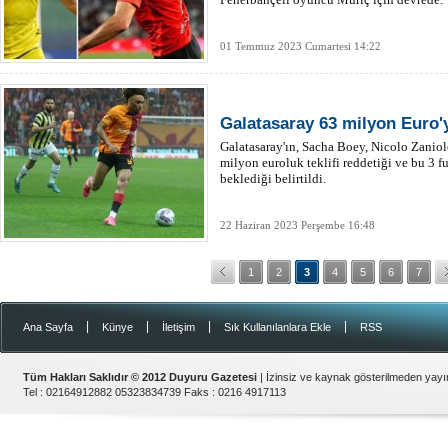
01 Temmuz 2023 Cumartesi 14:22
Galatasaray 63 milyon Euro'
Galatasaray'ın, Sacha Boey, Nicolo Zaniol
milyon euroluk teklifi reddetiği ve bu 3 
beklediği belirtildi.
22 Haziran 2023 Perşembe 16:48
1
2
3
4
5
6
7
|
|
|
|
Ana Sayfa
Künye
İletişim
Sık Kullanılanlara Ekle
RSS
Tüm Hakları Saklıdır © 2012
Duyuru Gazetesi
| İzinsiz ve kaynak gösterilmeden yay
Tel :
02164912882 05323834739
Faks :
0216 4917113