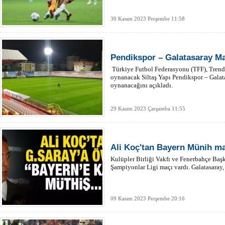
30 Kasım 2023 Perşembe 11:58
Pendikspor – Galatasaray Ma
Türkiye Futbol Federasyonu (TFF), Trendy
oynanacak Siltaş Yapı Pendikspor – Galat
oynanacağını açıkladı.
29 Kasım 2023 Çarşamba 11:55
Ali Koç'tan Bayern Münih m
Kulüpler Birliği Vakfı ve Fenerbahçe Başk
Şampiyonlar Ligi maçı vardı. Galatasaray, 
09 Kasım 2023 Perşembe 20:16