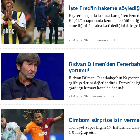
İşte Fred'in hakeme söylediğ
Kayseri maçında kırmızı kart gören Fenerb
Küçük'ün raporunda kendisine küfür ettiğin
etmediğini, 'aptalca kart' dediğini dile get
23 Aralık 2023 Cumartesi 23:51
Rıdvan Dilmen'den Fenerbah
yorumu!
Rıdvan Dilmen, Fenerbahçe'nin Kayserispo
galibiyetlerini değerlendirdi. Derbiyle il
gördüğü kırmızı karta da değindi.
21 Aralık 2023 Perşembe 11:22
Cimbom sürprize izin verme
Trendyol Süper Lig'in 17. haftasında Gal
1-0 mağlup etti.