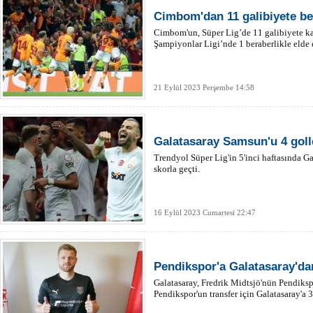
Cimbom'dan 11 galibiyete be
Cimbom'un, Süper Lig’de 11 galibiyete ka
Şampiyonlar Ligi’nde 1 beraberlikle elde e
21 Eylül 2023 Perşembe 14:58
Galatasaray Samsun'u 4 golle
Trendyol Süper Lig'in 5'inci haftasında Ga
skorla geçti.
16 Eylül 2023 Cumartesi 22:47
Pendikspor'a Galatasaray'd
Galatasaray, Fredrik Midtsjö'nün Pendiksp
Pendikspor'un transfer için Galatasaray'a 