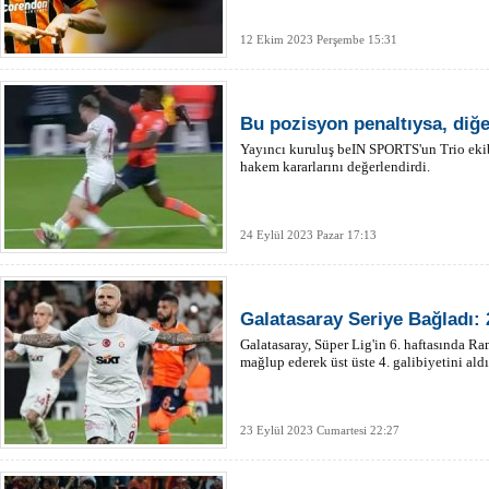
12 Ekim 2023 Perşembe 15:31
Bu pozisyon penaltıysa, diğer
Yayıncı kuruluş beIN SPORTS'un Trio ekib
hakem kararlarını değerlendirdi.
24 Eylül 2023 Pazar 17:13
Galatasaray Seriye Bağladı: 
Galatasaray, Süper Lig'in 6. haftasında R
mağlup ederek üst üste 4. galibiyetini aldı
23 Eylül 2023 Cumartesi 22:27