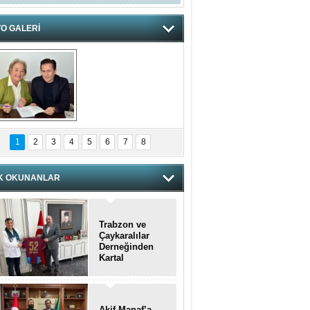
O GALERİ
hnzzzna
1
2
3
4
5
6
7
8
K OKUNANLAR
Trabzon ve
Çaykaralılar
Derneğinden
Kartal
kaymakamına
anlamlı ziyaret
Akif Manaf’a