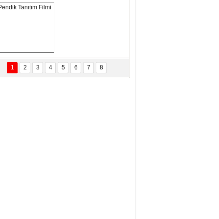
ANAL KERHANE!
tma Daştan
eftun Olmak
Pendik Tanıtım 
Filmi
1
2
3
4
5
6
7
8
bas Levent Ertekin
nal Medyanın Dijital Savaş Alanı
 İtibar Suikastları: Kızılay Örneği
it Kahyaoğlu
iz Türk Milleti Tarih Yazdı!
of.Dr.Hamdi Temel
z Böyle Bir Yozgat'ta Büyüdük
vza Zeybek
İR MİLLETİN TEKRAR DESTAN
AZMASI