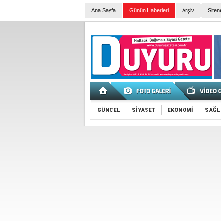
Ana Sayfa
Günün Haberleri
Arşiv
Siten
GÜNCEL
SİYASET
EKONOMİ
SAĞL