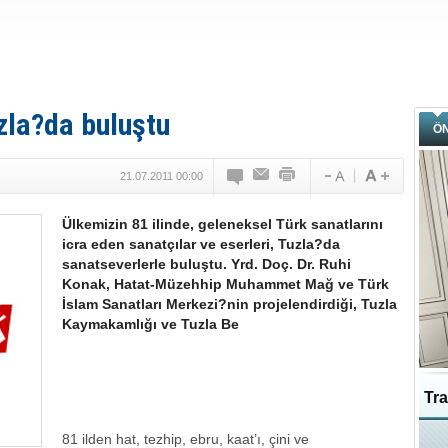
uzla?da buluştu
Ö
21.07.2011 00:00
Ülkemizin 81 ilinde, geleneksel Türk sanatlarını
icra eden sanatçılar ve eserleri, Tuzla?da
sanatseverlerle buluştu. Yrd. Doç. Dr. Ruhi
Konak, Hatat-Müzehhip Muhammet Mağ ve Türk
İslam Sanatları Merkezi?nin projelendirdiği, Tuzla
Kaymakamlığı ve Tuzla Be
Tra
81 ilden hat, tezhip, ebru, kaat’ı, çini ve
Ka