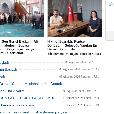
(UPSD) tarafından düzenlenen 2026
S
Yaz Sergisi’nde sanatseverlerle buluştu.
Fa
M
Ab
 Sen Genel Başkanı Ali
Hikmet Bayraklı: Kentsel
Sa
n'ın Merhum Babası
Dönüşüm, Geleceğe Yapılan En
ve
ttin Yalçın İçin Taziye
Değerli Yatırımdır
imi Düzenlendi
Yiğitbay Yapı ve İnşaat Yönetim Kurulu
Üm
Sen Genel Başkanı Ali Yalçın'ın
Başkanı, İnşaat Mühendisi Hikmet
Az
-i Rahman'a kavuşan kıymetli
Bayraklı, emlak ve gayrimenkul
aşladı
04 Ağustos 2026 Salı 15:31
Selahattin Yalçın için, Eğitim-Bir-
danışmanı Aslı Alan’ı çalışma ofisinde
mi Başladı
anbul Şubelerinin
ağırladı
03 Ağustos 2026 Pazartesi 18:15
zasyonuyla 1 Ağustos Cumartesi
Pr
adı
03 Ağustos 2026 Pazartesi 17:31
ultanbeyli Abdurrahmangazi
Bi
de taziye merasimi düzenlendi.
ki Orman Yangını Müdahalelerine Destek
03 Ağustos 2026 Pazartesi 11:55
oğlu’na Ziyaret
02 Ağustos 2026 Pazar 17:01
Ra
RUN GELECEĞİNE GÜÇLÜ KATKI
31 Temmuz 2026 Cuma 12:26
B
Y
benim ikinci vatanım
31 Temmuz 2026 Cuma 12:19
 organize dolandırıcılık ağlarının parçası