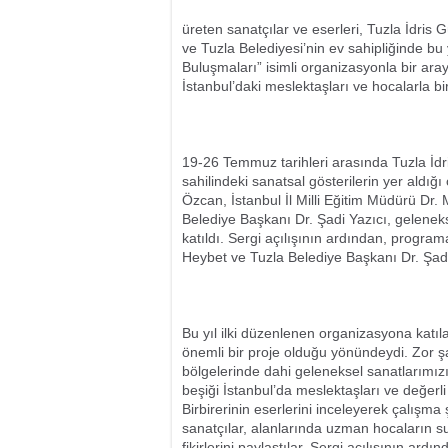
üreten sanatçılar ve eserleri, Tuzla İdris
ve Tuzla Belediyesi’nin ev sahipliğinde bu
Buluşmaları” isimli organizasyonla bir aray
İstanbul’daki meslektaşları ve hocalarla bi
19-26 Temmuz tarihleri arasında Tuzla İdri
sahilindeki sanatsal gösterilerin yer aldığ
Özcan, İstanbul İl Milli Eğitim Müdürü D
Belediye Başkanı Dr. Şadi Yazıcı, geleneks
katıldı. Sergi açılışının ardından, prog
Heybet ve Tuzla Belediye Başkanı Dr. Şadi Y
Bu yıl ilki düzenlenen organizasyona katılan
önemli bir proje olduğu yönündeydi. Zor şa
bölgelerinde dahi geleneksel sanatlarımızı
beşiği İstanbul’da meslektaşları ve değerli
Birbirerinin eserlerini inceleyerek çalışma
sanatçılar, alanlarında uzman hocaların s
fikirlerini paylaştılar. Sergi açılışının a