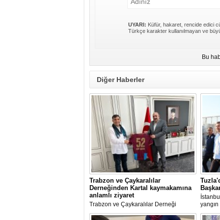
UYARI:
Küfür, hakaret, rencide edici cü
Türkçe karakter kullanılmayan ve büyü
Bu hab
Diğer Haberler
Trabzon ve Çaykaralılar
Tuzla'
Derneğinden Kartal kaymakamına
Başkan
anlamlı ziyaret
İstanbu
Trabzon ve Çaykaralılar Derneği
yangın 
yönetim kurulu Kartal Kaymakamı Edip
Av. Ere
Çakıcı'yı ziyaret etti.
incele