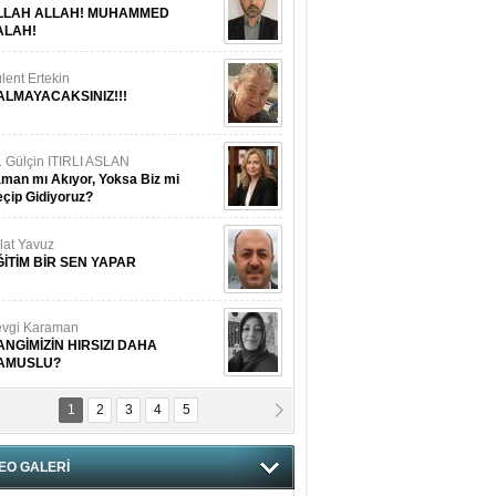
LLAH ALLAH! MUHAMMED
ALAH!
lent Ertekin
ALMAYACAKSINIZ!!!
. Gülçin ITIRLI ASLAN
man mı Akıyor, Yoksa Biz mi
çip Gidiyoruz?
lat Yavuz
ĞİTİM BİR SEN YAPAR
vgi Karaman
ANGİMİZİN HIRSIZI DAHA
AMUSLU?
1
2
3
4
5
of. Dr. Cahit Kurbanoğlu
OSNA-HERSEK VE KUDÜS
EO GALERİ
tma Saçak Akbulut