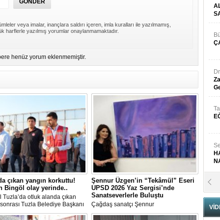
A
S
mleler veya imalar, inançlara saldırı içeren, imla kuralları ile yazılmamış,
k harflerle yazılmış yorumlar onaylanmamaktadır.
Bü
Ç
ere henüz yorum eklenmemiştir.
Dr
Za
Ge
Ta
E
Se
H
N
da çıkan yangın korkuttu!
Şennur Üzgen’in “Tekâmül” Eseri
Pr
 Bingöl olay yerinde..
UPSD 2026 Yaz Sergisi’nde
B
Sanatseverlerle Buluştu
l Tuzla’da otluk alanda çıkan
sonrası Tuzla Belediye Başkanı
Çağdaş sanatçı Şennur
VİD
n Ali Bingöl de bölgeye giderek
Üzgen’in Tekâmül adlı eseri,
melerde bulundu.
Uluslararası Plastik Sanatlar Derneği
Fa