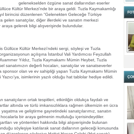
gelenekselden özgüne sanat dallarından eserler
 Güllüce Kültür Merkezi’nde bir araya geldi. Tuzla Kaymakamlığı
FOT
 yıl birincisi düzenlenen “Gelenekten Geleceğe Türkiye
a gelen sanatçılar, diğer illerdeki ve sanatın merkezi
r araya gelerek bilgi alışverişinde bulundular.
s Güllüce Kültür Merkezi’ndeki sergi, söyleşi ve Tuzla
ı organizasyonun açılışına İstanbul Vali Yardımcısı Feyzullah
r. Muammer Yıldız, Tuzla Kaymakamı Mümin Heybet, Tuzla
el sanatımızın değerli hocaları, sanatçılar ve sanatseverler
rama sponsor olan ve ev sahipliği yapan Tuzla Kaymakamı Mümin
azıcı’ya, isimlerinin yazılı olduğu hat tablolar hediye edildi.
ÇO
 sanatçıların ortak tespitleri, etkinliğin oldukça faydalı ve
rtlar altında ve türlü imkansızlıklara rağmen ülkemizin en ücra
 yaşatma ve geliştirme gayretindeki sanatçılarımız, sanatın
 hocalarla bir araya gelmenin mutluluğu içerisindeydiler.
 şartları ve yöntemleri hakkında bilgi alışverişinde bulunan
unduğu söyleşiye katılarak sanat dallarının geleceği konusunda
rdından düzenlenen söyleşiye Hattat Hasan Çelebi (Hat sanatı),