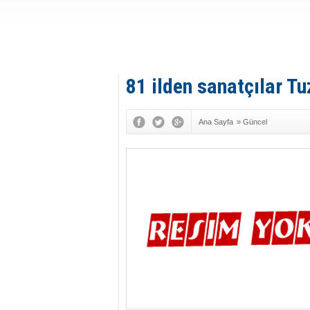
81 ilden sanatçılar T
Ana Sayfa
»
Güncel