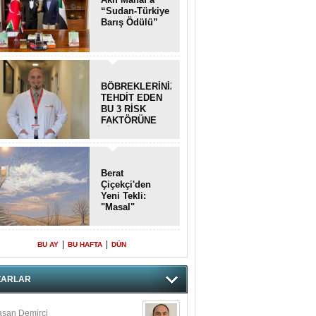
“Sudan-Türkiye
Barış Ödülü”
BÖBREKLERİNİZİ
TEHDİT EDEN
BU 3 RİSK
FAKTÖRÜNE
DİKKAT!
Berat
Çiçekçi'den
Yeni Tekli:
"Masal"
|
|
BU AY
BU HAFTA
DÜN
ZARLAR
san Demirci