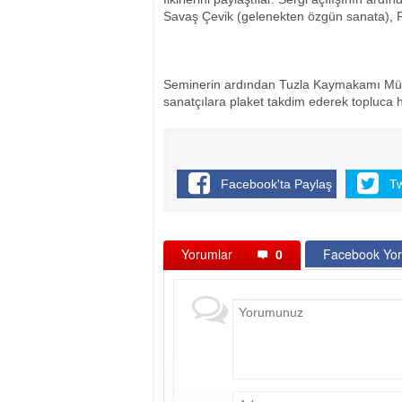
Savaş Çevik (gelenekten özgün sanata), F
Seminerin ardından Tuzla Kaymakamı Mümi
sanatçılara plaket takdim ederek topluca hat
Facebook'ta Paylaş
T
Yorumlar
0
Facebook Yor