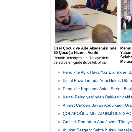
Özel Çocuk ve Aile Akademisi’nde
Memur
60 Çocuğa Hizmet Verildi
Yalçı
Selaha
Pendik Belediyesinin, Türkiye’deki
Meras
belediyeler içinde ilk ve tek olma
özelliği taşıyan “Özel Çocuk ve Aile
Memur-
Akademisi” programından ilk dönemde
rahmet
Pendik'te Açık Hava Yaz Etkinlikleri B
60 özel çocuk yararlandı.
babası 
Dijital Pazarlamada Yeni Hukuk Döne
Sen İst
organi
Pendik'te Kapsamlı Asfalt Serimi Başl
günü S
Camii'n
Kartal Belediyesi’nden Balıkesir’de
Ahmet Cin’den Bakan Abdulkadir Ural
ÇOLAKOĞLU METALURJİ’DEN SPO
Gazzeli Ramadan Abu Jazar: Türkiye 
Avukat Sezgen: Sahte hukuk mesajları