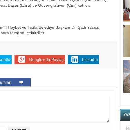
uat Başar (Ebru) ve Güvenç Güven (Çini) katıldı.
n Heybet ve Tuzla Belediye Başkanı Dr. Şadi Yazıcı,
ıra fotoğrafı çektirdiler.
weetle
Google+'da Paylaş
LinkedIn
umları
YA
Ha