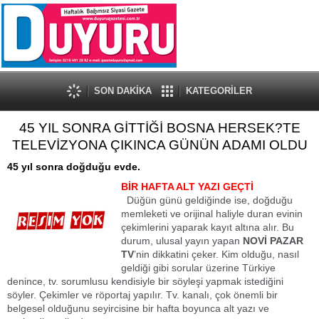
SON DAKİKA
KATEGORİLER
45 YIL SONRA GİTTİĞİ BOSNA HERSEK?TE
TELEVİZYONA ÇIKINCA GÜNÜN ADAMI OLDU
45 yıl sonra doğduğu evde.
BİR HAFTA ALT YAZI GEÇTİ
Düğün günü geldiğinde ise, doğduğu
memleketi ve orijinal haliyle duran evinin
çekimlerini yaparak kayıt altına alır. Bu
durum, ulusal yayın yapan
NOVİ PAZAR
TV
’nin dikkatini çeker. Kim olduğu, nasıl
geldiği gibi sorular üzerine Türkiye
denince, tv. sorumlusu kendisiyle bir söyleşi yapmak istediğini
söyler. Çekimler ve röportaj yapılır. Tv. kanalı, çok önemli bir
belgesel olduğunu seyircisine bir hafta boyunca alt yazı ve