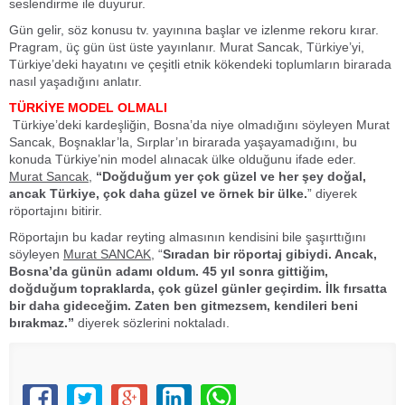
seslendirme ile duyurur.
Gün gelir, söz konusu tv. yayınına başlar ve izlenme rekoru kırar.
Pragram, üç gün üst üste yayınlanır. Murat Sancak, Türkiye’yi,
Türkiye’deki hayatını ve çeşitli etnik kökendeki toplumların birarada
nasıl yaşadığını anlatır.
TÜRKİYE MODEL OLMALI
Türkiye’deki kardeşliğin, Bosna’da niye olmadığını söyleyen Murat
Sancak, Boşnaklar’la, Sırplar’ın birarada yaşayamadığını, bu
konuda Türkiye’nin model alınacak ülke olduğunu ifade eder.
Murat Sancak
,
“Doğduğum yer çok güzel ve her şey doğal,
ancak Türkiye, çok daha güzel ve örnek bir ülke.
” diyerek
röportajını bitirir.
Röportajın bu kadar reyting almasının kendisini bile şaşırttığını
söyleyen
Murat SANCAK,
“
Sıradan bir röportaj gibiydi. Ancak,
Bosna’da günün adamı oldum. 45 yıl sonra gittiğim,
doğduğum topraklarda, çok güzel günler geçirdim. İlk fırsatta
bir daha gideceğim. Zaten ben gitmezsem, kendileri beni
bırakmaz.”
diyerek sözlerini noktaladı.