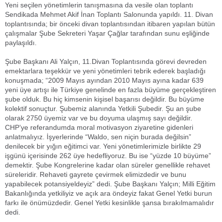
Yeni seçilen yönetimlerin tanışmasına da vesile olan toplantı
Sendikada Mehmet Akif İnan Toplantı Salonunda yapıldı. 11. Divan
toplantısında; bir önceki divan toplantısından itibaren yapılan bütün
çalışmalar Şube Sekreteri Yaşar Çağlar tarafından sunu eşliğinde
paylaşıldı.
Şube Başkanı Ali Yalçın, 11.Divan Toplantısında görevi devreden
emektarlara teşekkür ve yeni yönetimleri tebrik ederek başladığı
konuşmada; “2009 Mayıs ayından 2010 Mayıs ayına kadar 639
yeni üye artışı ile Türkiye genelinde en fazla büyüme gerçekleştiren
şube olduk. Bu hiç kimsenin kişisel başarısı değildir. Bu büyüme
kolektif sonuçtur. Şubemiz alanında Yetkili Şubedir. Şu an şube
olarak 2750 üyemiz var ve bu doyuma ulaşmış sayı değildir.
CHP’ye referandumda moral motivasyon ziyaretine gidenleri
anlatmalıyız. İşyerlerinde “Waldo, sen niçin burada değilsin”
denilecek bir yığın eğitimci var. Yeni yönetimlerimizle birlikte 29
işgünü içerisinde 262 üye hedefliyoruz. Bu ise “yüzde 10 büyüme”
demektir. Şube Kongrelerine kadar olan süreler genellikle rehavet
süreleridir. Rehaveti gayrete çevirmek elimizdedir ve bunu
yapabilecek potansiyeldeyiz” dedi. Şube Başkanı Yalçın; Milli Eğitim
Bakanlığında yetkiliyiz ve açık ara öndeyiz fakat Genel Yetki burun
farkı ile önümüzdedir. Genel Yetki kesinlikle şansa bırakılmamalıdır
dedi.