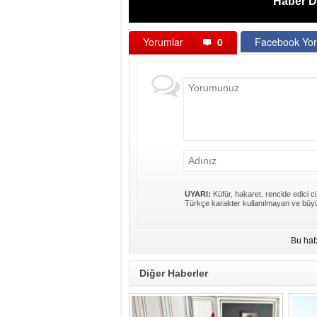
Haber D
Yorumlar
0
Facebook Yor
UYARI:
Küfür, hakaret, rencide edici cü
Türkçe karakter kullanılmayan ve büyü
Bu hab
Diğer Haberler