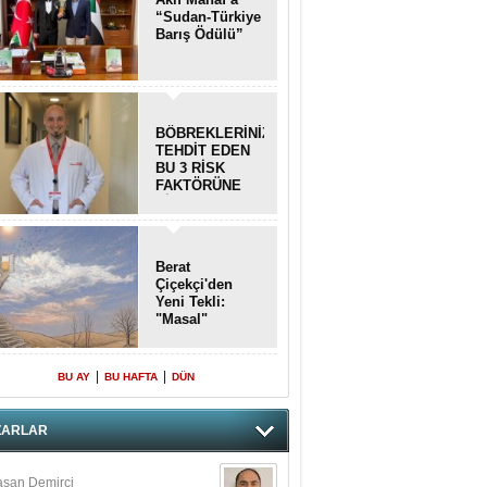
“Sudan-Türkiye
Barış Ödülü”
BÖBREKLERİNİZİ
TEHDİT EDEN
BU 3 RİSK
FAKTÖRÜNE
DİKKAT!
Berat
Çiçekçi'den
Yeni Tekli:
"Masal"
|
|
BU AY
BU HAFTA
DÜN
ZARLAR
san Demirci