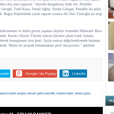
ha olsa yine yaparım.” diyerek duygularını ifade etti. Pendikli
Sarıgül, Fatih Kaya, İsmail Ağbal, Serdar Çölaşan, Pendikli iki şehin
dı. Boğaz Köprüsünde yaralı taşıyan oyuncu Ali Nuri Türkoğlu da sergi
 kahramanın ve darbe gecesi yaşanan olayları resmeden İllüstratör Reza
ndı. Kuran-ı Kerim Tilaveti sonrası kürsüye çıkan İranlı Sanatçı
kerek konuşmasını kısa kesti. Açılış sonrası değerlendirmede bulunan
 ederek “Böyle bir projede bulunmaktan şeref duyuyorum.” şeklinde
weetle
Google+'da Paylaş
LinkedIn
tepesi resim sergisi
,
kenan şahin pendik
,
rüstem kabil
,
ismet uçma
YA
Ha