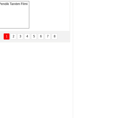
ANAL KERHANE!
tma Daştan
eftun Olmak
Pendik Tanıtım 
Filmi
1
2
3
4
5
6
7
8
bas Levent Ertekin
nal Medyanın Dijital Savaş Alanı
 İtibar Suikastları: Kızılay Örneği
it Kahyaoğlu
iz Türk Milleti Tarih Yazdı!
of.Dr.Hamdi Temel
z Böyle Bir Yozgat'ta Büyüdük
vza Zeybek
İR MİLLETİN TEKRAR DESTAN
AZMASI