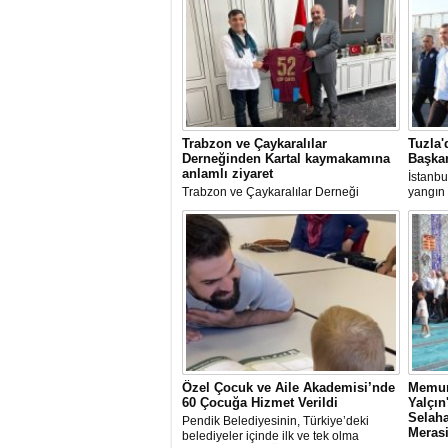
Trabzon ve Çaykaralılar
Tuzla'
Derneğinden Kartal kaymakamına
Başkan
anlamlı ziyaret
İstanbu
Trabzon ve Çaykaralılar Derneği
yangın 
yönetim kurulu Kartal Kaymakamı Edip
Av. Ere
Çakıcı'yı ziyaret etti.
incele
Özel Çocuk ve Aile Akademisi’nde
Memur
60 Çocuğa Hizmet Verildi
Yalçı
Selaha
Pendik Belediyesinin, Türkiye’deki
Meras
belediyeler içinde ilk ve tek olma