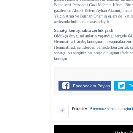
Belediyesi Personeli Gazi Mehmet Köse: “Bir da
gazilerden Ahmet Belen, Ayhan Alatunç, İsmail 
Yalçın Aran ve Burhan Öner’in eşleri de katıl
açılışında bulunanlar arasındaydı.
Sanatçı konuşmakta zorluk çekti
Oldukça duygusal anların yaşandığı sergide 64
Hemmatirad, açılış konuşmasını yapmakta zorla
Hemmatirad, şehitlerden bahsederken zorluk çe
sanatçı, bu serginin bir proje olduğunu ifade
konuştu.
Facebook'ta Paylaş
T
Etiketler:
15 temmuz şehitleri
,
okçlar 