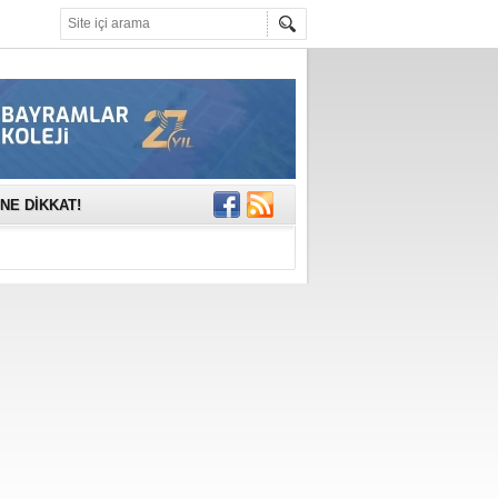
mına anlamlı
NE DİKKAT!
rinde..
katıldı
gisi’nde
DEĞİL, DOĞRU
erildi
n Ercan Ekşi son
ı Selahattin