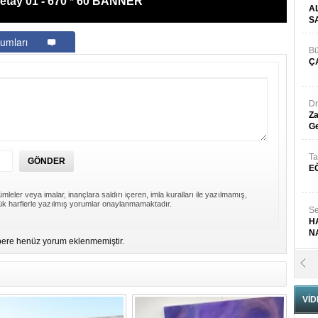
etay 01 - 670 * 60 BANNER
A
S
umları
Bü
Ç
Dr
Za
Ge
Ta
E
mleler veya imalar, inançlara saldırı içeren, imla kuralları ile yazılmamış,
k harflerle yazılmış yorumlar onaylanmamaktadır.
Se
H
N
ere henüz yorum eklenmemiştir.
Pr
B
VİD
Fa