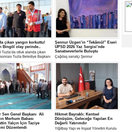
S
Fa
M
da çıkan yangın korkuttu!
Şennur Üzgen’in “Tekâmül” Eseri
Ab
 Bingöl olay yerinde..
UPSD 2026 Yaz Sergisi’nde
Sa
Sanatseverlerle Buluştu
l Tuzla’da otluk alanda çıkan
ve
sonrası Tuzla Belediye Başkanı
Çağdaş sanatçı Şennur
n Ali Bingöl de bölgeye giderek
Üzgen’in Tekâmül adlı eseri,
melerde bulundu.
Uluslararası Plastik Sanatlar Derneği
Üm
(UPSD) tarafından düzenlenen 2026
Az
Yaz Sergisi’nde sanatseverlerle buluştu.
Pr
Bi
Ra
 Sen Genel Başkanı Ali
Hikmet Bayraklı: Kentsel
B
n'ın Merhum Babası
Dönüşüm, Geleceğe Yapılan En
Y
ttin Yalçın İçin Taziye
Değerli Yatırımdır
imi Düzenlendi
Yiğitbay Yapı ve İnşaat Yönetim Kurulu