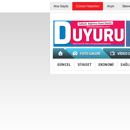
Ana Sayfa
Günün Haberleri
Arşiv
Siten
GÜNCEL
SİYASET
EKONOMİ
SAĞL