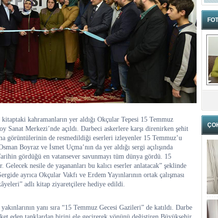
FOT
kitaptaki kahramanların yer aldığı Okçular Tepesi 15 Temmuz
ÇO
 Sanat Merkezi’nde açıldı. Darbeci askerlere karşı direnirken şehit
şma görüntülerinin de resmedildiği eserleri izleyenler 15 Temmuz’u
 Osman Boyraz ve İsmet Uçma’nın da yer aldığı sergi açılışında
Tarihin gördüğü en vatansever savunmayı tüm dünya gördü. 15
Gelecek nesile de yaşananları bu kalıcı eserler anlatacak” şeklinde
 Sergide ayrıca Okçular Vakfı ve Erdem Yayınlarının ortak çalışması
leri” adlı kitap ziyaretçilere hediye edildi.
t yakınlarının yanı sıra “15 Temmuz Gecesi Gazileri” de katıldı. Darbe
ket eden tanklardan birini ele geçirerek yönünü değiştiren Büyükşehir