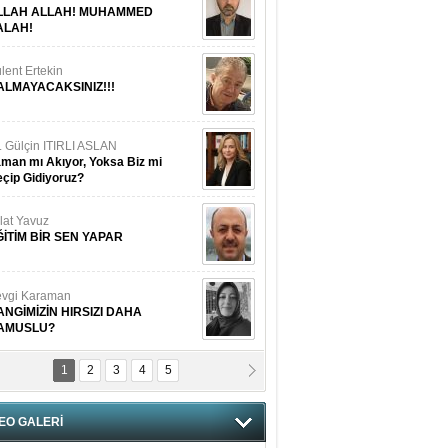
LLAH ALLAH! MUHAMMED
ALAH!
lent Ertekin
ALMAYACAKSINIZ!!!
. Gülçin ITIRLI ASLAN
man mı Akıyor, Yoksa Biz mi
çip Gidiyoruz?
lat Yavuz
ĞİTİM BİR SEN YAPAR
vgi Karaman
ANGİMİZİN HIRSIZI DAHA
AMUSLU?
1
2
3
4
5
of. Dr. Cahit Kurbanoğlu
OSNA-HERSEK VE KUDÜS
EO GALERİ
tma Saçak Akbulut