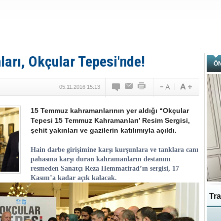
rı, Okçular Tepesi'nde!
Ö
05.11.2016 15:13
15 Temmuz kahramanlarının yer aldığı “Okçular
Tepesi 15 Temmuz Kahramanları’ Resim Sergisi,
şehit yakınları ve gazilerin katılımıyla açıldı.
Hain darbe girişimine karşı kurşunlara ve tanklara canı
pahasına karşı duran kahramanların destanını
resmeden Sanatçı Reza Hemmatirad’ın sergisi, 17
Kasım’a kadar açık kalacak.
Tra
Ka