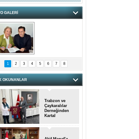
O GALERİ
hnzzzna
1
2
3
4
5
6
7
8
K OKUNANLAR
Trabzon ve
Çaykaralılar
Derneğinden
Kartal
kaymakamına
anlamlı ziyaret
Akif Manaf’a