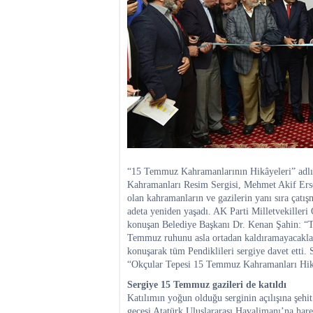
“15 Temmuz Kahramanlarının Hikâyeleri” adlı 
Kahramanları Resim Sergisi, Mehmet Akif Ersoy
olan kahramanların ve gazilerin yanı sıra çatı
adeta yeniden yaşadı. AK Parti Milletvekilleri
konuşan Belediye Başkanı Dr. Kenan Şahin: “
Temmuz ruhunu asla ortadan kaldıramayacaklar. 
konuşarak tüm Pendiklileri sergiye davet etti.
“Okçular Tepesi 15 Temmuz Kahramanları Hikâye
Sergiye 15 Temmuz gazileri de katıldı
Katılımın yoğun olduğu serginin açılışına şehi
gecesi Atatürk Uluslararası Havalimanı’na hare