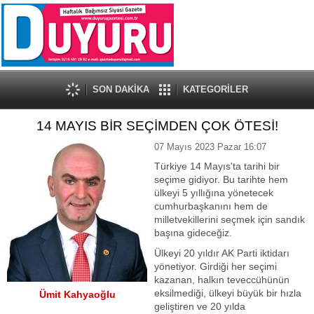
SON DAKİKA
KATEGORİLER
14 MAYIS BİR SEÇİMDEN ÇOK ÖTESİ!
07 Mayıs 2023 Pazar 16:07
Türkiye 14 Mayıs'ta tarihi bir
seçime gidiyor. Bu tarihte hem
ülkeyi 5 yıllığına yönetecek
cumhurbaşkanını hem de
milletvekillerini seçmek için sandık
başına gideceğiz.
Ülkeyi 20 yıldır AK Parti iktidarı
yönetiyor. Girdiği her seçimi
kazanan, halkın teveccühünün
eksilmediği, ülkeyi büyük bir hızla
Ümit Kahyaoğlu
geliştiren ve 20 yılda