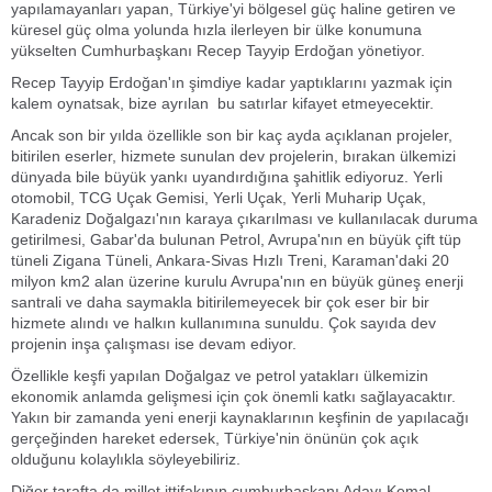
yapılamayanları yapan, Türkiye'yi bölgesel güç haline getiren ve
küresel güç olma yolunda hızla ilerleyen bir ülke konumuna
yükselten Cumhurbaşkanı Recep Tayyip Erdoğan yönetiyor.
Recep Tayyip Erdoğan'ın şimdiye kadar yaptıklarını yazmak için
kalem oynatsak, bize ayrılan bu satırlar kifayet etmeyecektir.
Ancak son bir yılda özellikle son bir kaç ayda açıklanan projeler,
bitirilen eserler, hizmete sunulan dev projelerin, bırakan ülkemizi
dünyada bile büyük yankı uyandırdığına şahitlik ediyoruz. Yerli
otomobil, TCG Uçak Gemisi, Yerli Uçak, Yerli Muharip Uçak,
Karadeniz Doğalgazı'nın karaya çıkarılması ve kullanılacak duruma
getirilmesi, Gabar'da bulunan Petrol, Avrupa'nın en büyük çift tüp
tüneli Zigana Tüneli, Ankara-Sivas Hızlı Treni, Karaman'daki 20
milyon km2 alan üzerine kurulu Avrupa'nın en büyük güneş enerji
santrali ve daha saymakla bitirilemeyecek bir çok eser bir bir
hizmete alındı ve halkın kullanımına sunuldu. Çok sayıda dev
projenin inşa çalışması ise devam ediyor.
Özellikle keşfi yapılan Doğalgaz ve petrol yatakları ülkemizin
ekonomik anlamda gelişmesi için çok önemli katkı sağlayacaktır.
Yakın bir zamanda yeni enerji kaynaklarının keşfinin de yapılacağı
gerçeğinden hareket edersek, Türkiye'nin önünün çok açık
olduğunu kolaylıkla söyleyebiliriz.
Diğer tarafta da millet ittifakının cumhurbaşkanı Adayı Kemal