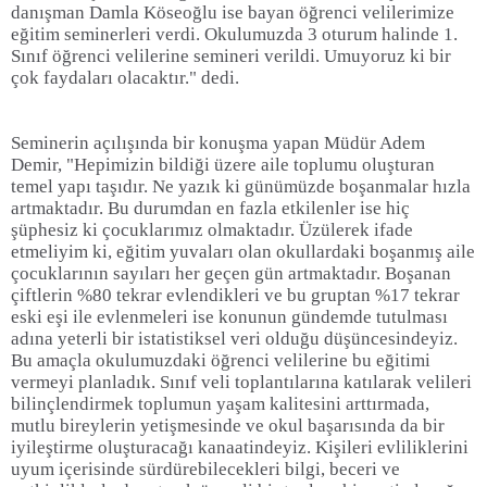
danışman Damla Köseoğlu ise bayan öğrenci velilerimize
eğitim seminerleri verdi. Okulumuzda 3 oturum halinde 1.
Sınıf öğrenci velilerine semineri verildi. Umuyoruz ki bir
çok faydaları olacaktır." dedi.
Seminerin açılışında bir konuşma yapan Müdür Adem
Demir, "Hepimizin bildiği üzere aile toplumu oluşturan
temel yapı taşıdır. Ne yazık ki günümüzde boşanmalar hızla
artmaktadır. Bu durumdan en fazla etkilenler ise hiç
şüphesiz ki çocuklarımız olmaktadır. Üzülerek ifade
etmeliyim ki, eğitim yuvaları olan okullardaki boşanmış aile
çocuklarının sayıları her geçen gün artmaktadır. Boşanan
çiftlerin %80 tekrar evlendikleri ve bu gruptan %17 tekrar
eski eşi ile evlenmeleri ise konunun gündemde tutulması
adına yeterli bir istatistiksel veri olduğu düşüncesindeyiz.
Bu amaçla okulumuzdaki öğrenci velilerine bu eğitimi
vermeyi planladık. Sınıf veli toplantılarına katılarak velileri
bilinçlendirmek toplumun yaşam kalitesini arttırmada,
mutlu bireylerin yetişmesinde ve okul başarısında da bir
iyileştirme oluşturacağı kanaatindeyiz. Kişileri evliliklerini
uyum içerisinde sürdürebilecekleri bilgi, beceri ve