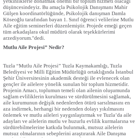
yetkinliklerle donatmak önemli bir toplum hizmeti olacağı
düşüncesindeyiz. Bu amaçla Psikolojik Danışmanı Mahir
Gülşen koordinatörlüğünde, Psikolojik danışman Damla
Köseoğlu tarafından bayan 1. Sınıf öğrenci velilerine Mutlu
Aile eğitim seminerleri düzenlemiştir. Projede emeği geçen
tüm arkadaşlara okul müdürü olarak teşekkürlerimi
arzediyorum."dedi.
Mutlu Aile Projesi” Nedir?
Tuzla “Mutlu Aile Projesi” Tuzla Kaymakamlığı, Tuzla
Belediyesi ve Milli Eğitim Müdürlüğü ortaklığında İstanbul
Şehir Üniversitesinin akademik desteği ile evlenecek olan
gençler ile ailelere yönelik sunulan bir toplum hizmetidir.
Projenin Amacı, toplumun temeli olan ailenin oluşumunda
sağlam evliliklerin kurulması ve sürdürülmesini sağlamak,
aile kurumunun değişik nedenlerden ötürü sarsılmasını en
aza indirmek, herhangi bir nedenden dolayı yıkılmasını
önlemek ve mutlu aileleri yaygınlaştırmak ve Tuzla’da aile
adayları ve ailelerin mutlu ve huzurlu evlilik kurmalarına ve
sürdürebilmelerine katkıda bulunmak, mutsuz ailelerin
mutsuz olmalarının sebeplerini araştırarak Aile Danışma