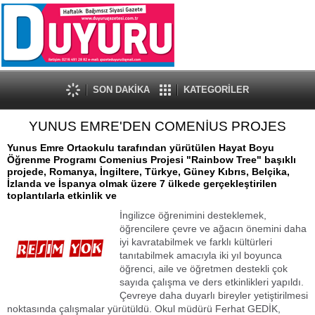
SON DAKİKA
KATEGORİLER
YUNUS EMRE'DEN COMENİUS PROJES
Yunus Emre Ortaokulu tarafından yürütülen Hayat Boyu
Öğrenme Programı Comenius Projesi "Rainbow Tree" başıklı
projede, Romanya, İngiltere, Türkye, Güney Kıbrıs, Belçika,
İzlanda ve İspanya olmak üzere 7 ülkede gerçekleştirilen
toplantılarla etkinlik ve
İngilizce öğrenimini desteklemek,
öğrencilere çevre ve ağacın önemini daha
iyi kavratabilmek ve farklı kültürleri
tanıtabilmek amacıyla iki yıl boyunca
öğrenci, aile ve öğretmen destekli çok
sayıda çalışma ve ders etkinlikleri yapıldı.
Çevreye daha duyarlı bireyler yetiştirilmesi
noktasında çalışmalar yürütüldü. Okul müdürü Ferhat GEDİK,