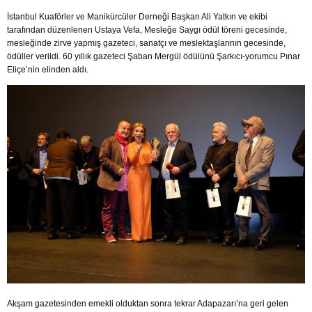
İstanbul Kuaförler ve Manikürcüler Derneği Başkan Ali Yatkın ve ekibi
tarafından düzenlenen Ustaya Vefa, Mesleğe Saygı ödül töreni gecesinde,
mesleğinde zirve yapmış gazeteci, sanatçı ve meslektaşlarının gecesinde,
ödüller verildi. 60 yıllık gazeteci Şaban Mergül ödülünü Şarkıcı-yorumcu Pınar
Eliçe’nin elinden aldı.
Akşam gazetesinden emekli olduktan sonra tekrar Adapazarı’na geri gelen