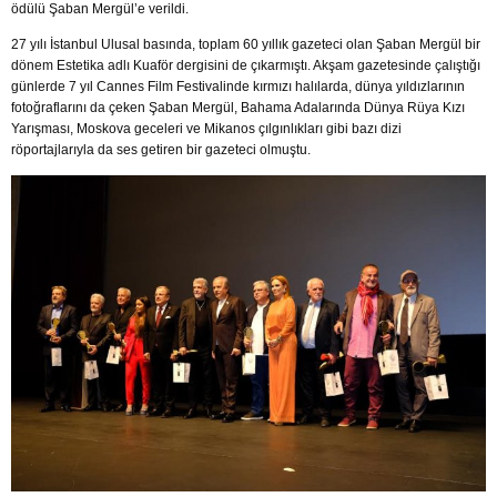
ödülü Şaban Mergül’e verildi.
27 yılı İstanbul Ulusal basında, toplam 60 yıllık gazeteci olan Şaban Mergül bir
dönem Estetika adlı Kuaför dergisini de çıkarmıştı. Akşam gazetesinde çalıştığı
günlerde 7 yıl Cannes Film Festivalinde kırmızı halılarda, dünya yıldızlarının
fotoğraflarını da çeken Şaban Mergül, Bahama Adalarında Dünya Rüya Kızı
Yarışması, Moskova geceleri ve Mikanos çılgınlıkları gibi bazı dizi
röportajlarıyla da ses getiren bir gazeteci olmuştu.