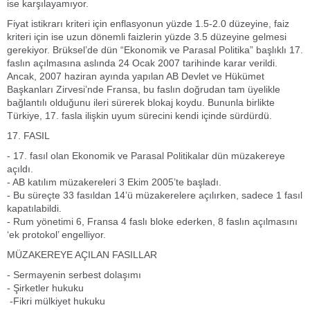
ise karşılayamıyor.
Fiyat istikrarı kriteri için enflasyonun yüzde 1.5-2.0 düzeyine, faiz
kriteri için ise uzun dönemli faizlerin yüzde 3.5 düzeyine gelmesi
gerekiyor. Brüksel’de dün “Ekonomik ve Parasal Politika” başlıklı 17.
faslın açılmasına aslında 24 Ocak 2007 tarihinde karar verildi.
Ancak, 2007 haziran ayında yapılan AB Devlet ve Hükümet
Başkanları Zirvesi’nde Fransa, bu faslın doğrudan tam üyelikle
bağlantılı olduğunu ileri sürerek blokaj koydu. Bununla birlikte
Türkiye, 17. fasla ilişkin uyum sürecini kendi içinde sürdürdü.
17. FASIL
- 17. fasıl olan Ekonomik ve Parasal Politikalar dün müzakereye
açıldı.
- AB katılım müzakereleri 3 Ekim 2005’te başladı.
- Bu süreçte 33 fasıldan 14’ü müzakerelere açılırken, sadece 1 fasıl
kapatılabildi.
- Rum yönetimi 6, Fransa 4 faslı bloke ederken, 8 faslın açılmasını
‘ek protokol’ engelliyor.
MÜZAKEREYE AÇILAN FASILLAR
- Sermayenin serbest dolaşımı
- Şirketler hukuku
-Fikri mülkiyet hukuku