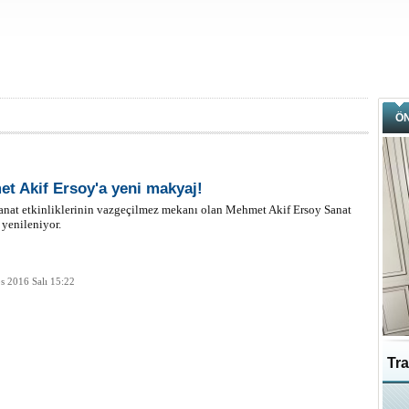
Ö
t Akif Ersoy'a yeni makyaj!
anat etkinliklerinin vazgeçilmez mekanı olan Mehmet Akif Ersoy Sanat
yenileniyor.
s 2016 Salı 15:22
Tra
Ka