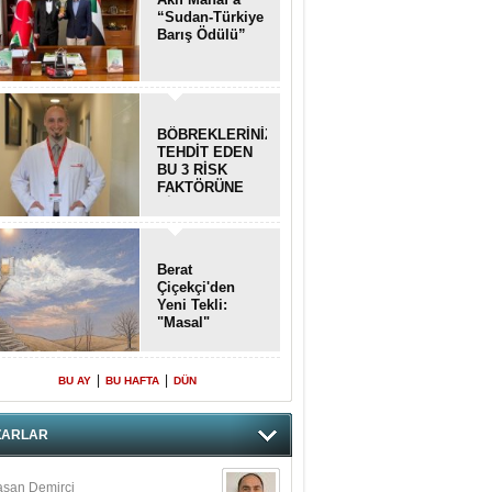
“Sudan-Türkiye
Barış Ödülü”
BÖBREKLERİNİZİ
TEHDİT EDEN
BU 3 RİSK
FAKTÖRÜNE
DİKKAT!
Berat
Çiçekçi'den
Yeni Tekli:
"Masal"
|
|
BU AY
BU HAFTA
DÜN
ZARLAR
san Demirci