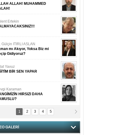
LLAH ALLAH! MUHAMMED
ALAH!
lent Ertekin
ALMAYACAKSINIZ!!!
. Gülçin ITIRLI ASLAN
man mı Akıyor, Yoksa Biz mi
çip Gidiyoruz?
lat Yavuz
ĞİTİM BİR SEN YAPAR
vgi Karaman
ANGİMİZİN HIRSIZI DAHA
AMUSLU?
1
2
3
4
5
of. Dr. Cahit Kurbanoğlu
OSNA-HERSEK VE KUDÜS
EO GALERİ
tma Saçak Akbulut