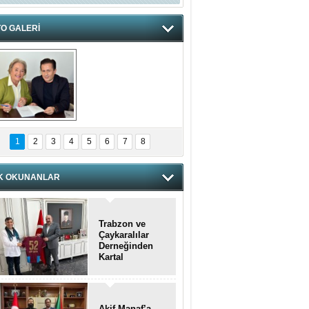
O GALERİ
hnzzzna
1
2
3
4
5
6
7
8
K OKUNANLAR
Trabzon ve
Çaykaralılar
Derneğinden
Kartal
kaymakamına
anlamlı ziyaret
Akif Manaf’a