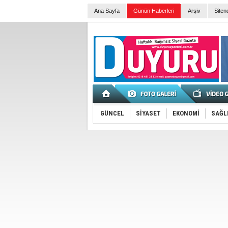
Ana Sayfa
Günün Haberleri
Arşiv
Siten
GÜNCEL
SİYASET
EKONOMİ
SAĞL