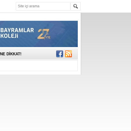
mına anlamlı
NE DİKKAT!
rinde..
katıldı
gisi’nde
DEĞİL, DOĞRU
erildi
n Ercan Ekşi son
ı Selahattin