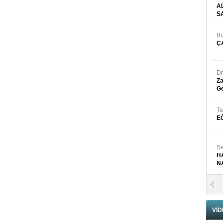
A
S
Bü
Ç
Dr
Za
Ge
Ta
E
Se
H
N
Pr
B
VİD
Fa