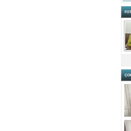
FOT
ÇO