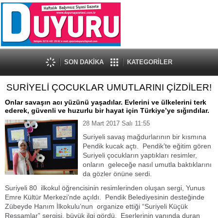
SON DAKİKA
KATEGORİLER
SURİYELİ ÇOCUKLAR UMUTLARINI ÇİZDİLER!
Onlar savaşın acı yüzünü yaşadılar. Evlerini ve ülkelerini terk
ederek, güvenli ve huzurlu bir hayat için Türkiye’ye sığındılar.
28 Mart 2017 Salı 11:55
Suriyeli savaş mağdurlarının bir kısmına
Pendik kucak açtı. Pendik’te eğitim gören
Suriyeli çocukların yaptıkları resimler,
onların geleceğe nasıl umutla baktıklarını
da gözler önüne serdi.
Suriyeli 80 ilkokul öğrencisinin resimlerinden oluşan sergi, Yunus
Emre Kültür Merkezi’nde açıldı. Pendik Belediyesinin desteğinde
Zübeyde Hanım İlkokulu’nun organize ettiği “Suriyeli Küçük
Ressamlar” sergisi, büyük ilgi gördü. Eserlerinin yanında duran