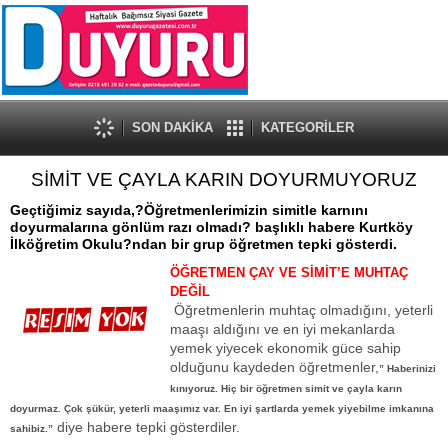
SON DAKİKA
KATEGORİLER
SİMİT VE ÇAYLA KARIN DOYURMUYORUZ
Geçtiğimiz sayıda,?Öğretmenlerimizin simitle karnını
doyurmalarına gönlüm razı olmadı? başlıklı habere Kurtköy
İlköğretim Okulu?ndan bir grup öğretmen tepki gösterdi.
ÖĞRETMEN ÇAY VE SİMİT’E MUHTAÇ
DEĞİL
Öğretmenlerin muhtaç olmadığını, yeterli
maaşı aldığını ve en iyi mekanlarda
yemek yiyecek ekonomik güce sahip
olduğunu kaydeden öğretmenler,
” Haberinizi
kınıyoruz. Hiç bir öğretmen simit ve çayla karın
doyurmaz. Çok şükür, yeterli maaşımız var. En iyi şartlarda yemek yiyebilme imkanına
diye habere tepki gösterdiler.
sahibiz.”