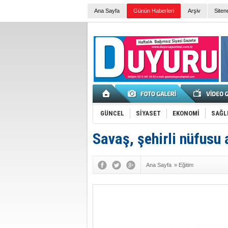
Ana Sayfa
Günün Haberleri
Arşiv
Siten
GÜNCEL
SİYASET
EKONOMİ
SAĞL
Savaş, şehirli nüfusu 
Ana Sayfa
»
Eğitim