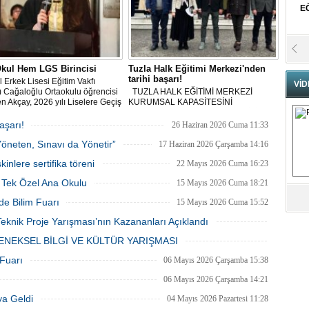
E
Se
H
kul Hem LGS Birincisi
Tuzla Halk Eğitimi Merkezi'nden
N
tarihi başarı!
l Erkek Lisesi Eğitim Vakfı
VİD
 Cağaloğlu Ortaokulu öğrencisi
TUZLA HALK EĞİTİMİ MERKEZİ
Pr
n Akçay, 2026 yılı Liselere Geçiş
KURUMSAL KAPASİTESİNİ
B
i (LGS) kapsamındaki merkezî
ARTIRARAK İSTANBUL BİRİNCİSİ
 tüm soruları eksiksiz
TÜRKİYE ÜÇÜNCÜSÜ OLDU
aşarı!
26 Haziran 2026 Cuma 11:33
yarak 500 tam puanla Türkiye
Yöneten, Sınavı da Yönetir”
i oldu.
17 Haziran 2026 Çarşamba 14:16
Fa
nlere sertifika töreni
22 Mayıs 2026 Cuma 16:23
S
n Tek Özel Ana Okulu
15 Mayıs 2026 Cuma 18:21
de Bilim Fuarı
15 Mayıs 2026 Cuma 15:52
Fa
M
eknik Proje Yarışması’nın Kazananları Açıklandı
13 Mayıs 2026 Çarşamba 10:57
NEKSEL BİLGİ VE KÜLTÜR YARIŞMASI
07 Mayıs 2026 Perşembe 11:18
Üm
 Fuarı
06 Mayıs 2026 Çarşamba 15:38
Az
06 Mayıs 2026 Çarşamba 14:21
ya Geldi
04 Mayıs 2026 Pazartesi 11:28
Pr