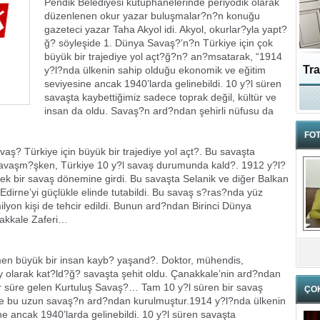
Pendik Belediyesi kütüphanelerinde periyodik olarak
düzenlenen okur yazar buluşmalar?n?n konuğu
gazeteci yazar Taha Akyol idi. Akyol, okurlar?yla yapt?
ğ? söyleşide 1. Dünya Savaş?’n?n Türkiye için çok
büyük bir trajediye yol açt?ğ?n? an?msatarak, “1914
Tra
y?l?nda ülkenin sahip olduğu ekonomik ve eğitim
seviyesine ancak 1940’larda gelinebildi. 10 y?l süren
savaşta kaybettiğimiz sadece toprak değil, kültür ve
Ka
insan da oldu. Savaş?n ard?ndan şehirli nüfusu da
FOT
vaş? Türkiye için büyük bir trajediye yol açt?. Bu savaşta
 savaşm?şken, Türkiye 10 y?l savaş durumunda kald?. 1912 y?l?
ek bir savaş dönemine girdi. Bu savaşta Selanik ve diğer Balkan
irne’yi güçlükle elinde tutabildi. Bu savaş s?ras?nda yüz
ilyon kişi de tehcir edildi. Bunun ard?ndan Birinci Dünya
akkale Zaferi…
n büyük bir insan kayb? yaşand?. Doktor, mühendis,
y olarak kat?ld?ğ? savaşta şehit oldu. Çanakkale’nin ard?ndan
r süre gelen Kurtuluş Savaş?… Tam 10 y?l süren bir savaş
ÇO
e bu uzun savaş?n ard?ndan kurulmuştur.1914 y?l?nda ülkenin
e ancak 1940’larda gelinebildi. 10 y?l süren savaşta