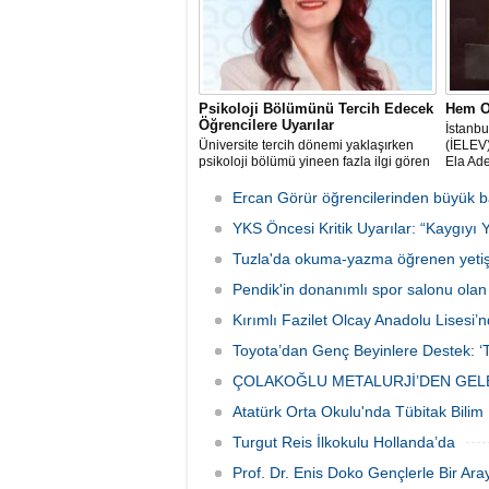
Psikoloji Bölümünü Tercih Edecek
Hem O
Öğrencilere Uyarılar
İstanbu
Üniversite tercih dönemi yaklaşırken
(İELEV)
psikoloji bölümü yineen fazla ilgi gören
Ela Ade
alanlardan biri olarak öne çıkıyor.
Sistem
sınavda
Ercan Görür öğrencilerinden büyük b
yanıtla
YKS Öncesi Kritik Uyarılar: “Kaygıyı 
birincis
Tuzla'da okuma-yazma öğrenen yetişki
Pendik'in donanımlı spor salonu ola
Kırımlı Fazilet Olcay Anadolu Lisesi’n
Toyota’dan Genç Beyinlere Destek: ‘T
ÇOLAKOĞLU METALURJİ’DEN GELE
Atatürk Orta Okulu'nda Tübitak Bilim
Turgut Reis İlkokulu Hollanda’da
Prof. Dr. Enis Doko Gençlerle Bir Ara