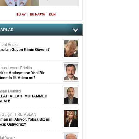
DİKKAT!
|
|
BU AY
BU HAFTA
DÜN
ZARLAR
lent Ertekin
rsılan Güven Kimin Güveni?
bas Levent Ertekin
kke Antlaşması: Yeni Bir
nemin İlk Adımı mı?
san Demirci
LLAH ALLAH! MUHAMMED
ALAH!
. Gülçin ITIRLI ASLAN
man mı Akıyor, Yoksa Biz mi
çip Gidiyoruz?
lat Yavuz