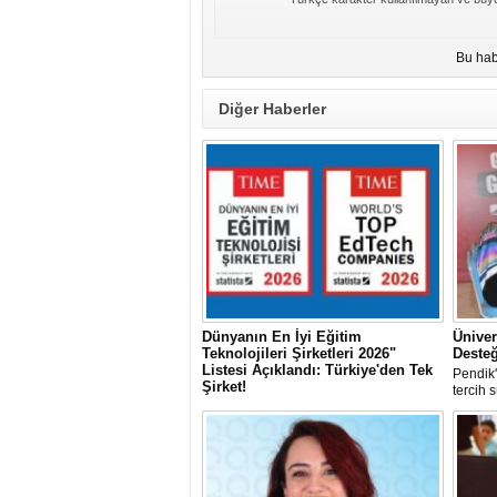
Bu hab
Diğer Haberler
Dünyanın En İyi Eğitim
Üniver
Teknolojileri Şirketleri 2026"
Desteğ
Listesi Açıklandı: Türkiye'den Tek
Pendik
Şirket!
tercih 
Dünyanın en saygın yayınlarından TIME
dergisi ile uluslararası bağımsız veri
kuruluşu Statista iş birliğiyle hazırlanan
"World's Top EdTech Companies 2026"
(Dünyanın En İyi Eğitim Teknolojileri
Şirketleri 2026) listesi açıklandı.