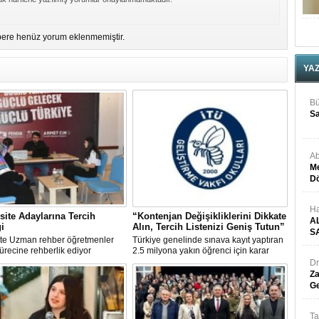
ere henüz yorum eklenmemiştir.
YA
Bü
Sa
Ab
Me
Dö
Ha
site Adaylarına Tercih
“Kontenjan Değişikliklerini Dikkate
A
i
Alın, Tercih Listenizi Geniş Tutun”
S
'te Uzman rehber öğretmenler
Türkiye genelinde sınava kayıt yaptıran
sürecine rehberlik ediyor
2.5 milyona yakın öğrenci için karar
haftası yaklaştı.
Dr
Za
Ge
Ta