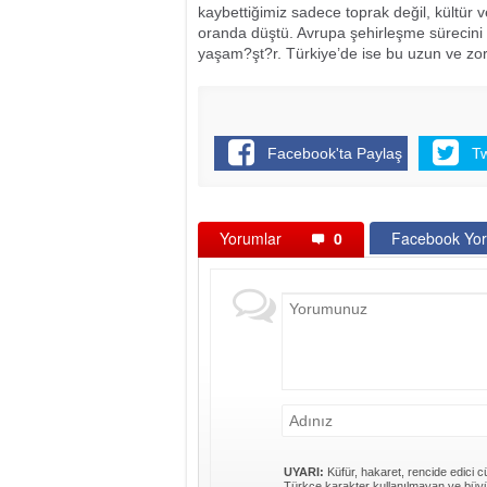
kaybettiğimiz sadece toprak değil, kültür
oranda düştü. Avrupa şehirleşme sürecini 
yaşam?şt?r. Türkiye’de ise bu uzun ve zo
Facebook'ta Paylaş
T
Yorumlar
0
Facebook Yor
UYARI:
Küfür, hakaret, rencide edici cü
Türkçe karakter kullanılmayan ve büyü