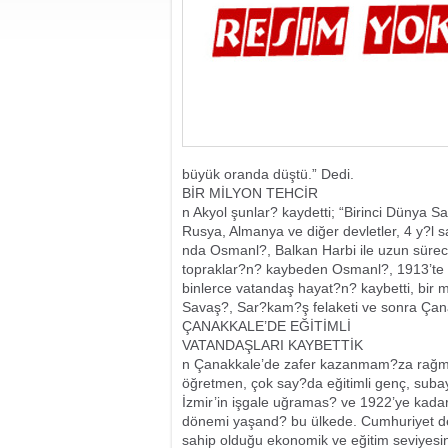
büyük oranda düştü.” Dedi.
BİR MİLYON TEHCİR
n Akyol şunlar? kaydetti; “Birinci Dünya Sa
Rusya, Almanya ve diğer devletler, 4 y?l
nda Osmanl?, Balkan Harbi ile uzun sürec
topraklar?n? kaybeden Osmanl?, 1913’te Ed
binlerce vatandaş hayat?n? kaybetti, bir m
Savaş?, Sar?kam?ş felaketi ve sonra Çan
ÇANAKKALE’DE EĞİTİMLİ
VATANDAŞLARI KAYBETTİK
n Çanakkale’de zafer kazanmam?za rağme
öğretmen, çok say?da eğitimli genç, suba
İzmir’in işgale uğramas? ve 1922’ye kada
dönemi yaşand? bu ülkede. Cumhuriyet d
sahip olduğu ekonomik ve eğitim seviyesin