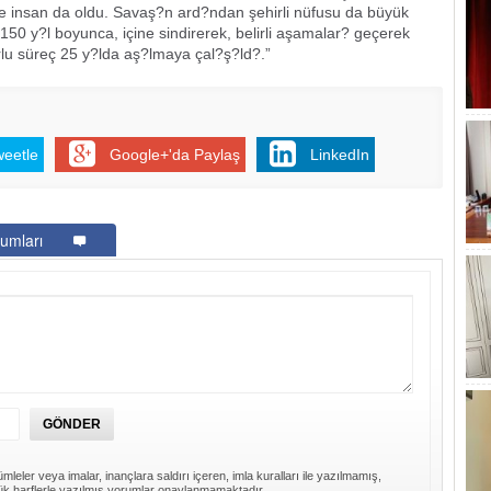
 ve insan da oldu. Savaş?n ard?ndan şehirli nüfusu da büyük
150 y?l boyunca, içine sindirerek, belirli aşamalar? geçerek
rlu süreç 25 y?lda aş?lmaya çal?ş?ld?.”
weetle
Google+'da Paylaş
LinkedIn
umları
mleler veya imalar, inançlara saldırı içeren, imla kuralları ile yazılmamış,
k harflerle yazılmış yorumlar onaylanmamaktadır.