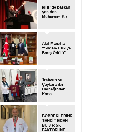
MHP'de başkan
yeniden
Muharrem Kır
Akif Manaf’a
“Sudan-Türkiye
Barış Ödülü”
Trabzon ve
Çaykaralılar
Derneğinden
Kartal
kaymakamına
anlamlı ziyaret
BÖBREKLERİNİZİ
TEHDİT EDEN
BU 3 RİSK
FAKTÖRÜNE