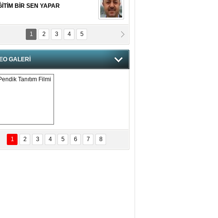
ĞİTİM BİR SEN YAPAR
1
2
3
4
5
vgi Karaman
ANGİMİZİN HIRSIZI DAHA
AMUSLU?
EO GALERİ
of. Dr. Cahit Kurbanoğlu
OSNA-HERSEK VE KUDÜS
tma Saçak Akbulut
ANAL KERHANE!
Pendik Tanıtım 
Filmi
1
2
3
4
5
6
7
8
tma Daştan
eftun Olmak
it Kahyaoğlu
iz Türk Milleti Tarih Yazdı!
of.Dr.Hamdi Temel