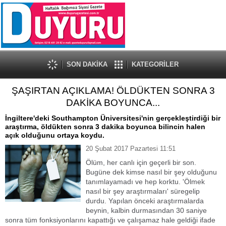
SON DAKİKA
KATEGORİLER
ŞAŞIRTAN AÇIKLAMA! ÖLDÜKTEN SONRA 3
DAKİKA BOYUNCA...
İngiltere'deki Southampton Üniversitesi'nin gerçekleştirdiği bir
araştırma, öldükten sonra 3 dakika boyunca bilincin halen
açık olduğunu ortaya koydu.
20 Şubat 2017 Pazartesi 11:51
Ölüm, her canlı için geçerli bir son.
Bugüne dek kimse nasıl bir şey olduğunu
tanımlayamadı ve hep korktu. 'Ölmek
nasıl bir şey araştırmaları' süregelip
durdu. Yapılan önceki araştırmalarda
beynin, kalbin durmasından 30 saniye
sonra tüm fonksiyonlarını kapattığı ve çalışamaz hale geldiği ifade