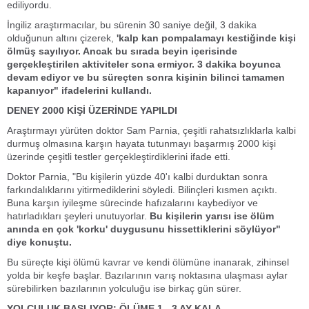
ediliyordu.
İngiliz araştırmacılar, bu sürenin 30 saniye değil, 3 dakika
olduğunun altını çizerek,
'kalp kan pompalamayı kestiğinde kişi
ölmüş sayılıyor. Ancak bu sırada beyin içerisinde
gerçekleştirilen aktiviteler sona ermiyor. 3 dakika boyunca
devam ediyor ve bu süreçten sonra kişinin bilinci tamamen
kapanıyor" ifadelerini kullandı.
DENEY 2000 KİŞİ ÜZERİNDE YAPILDI
Araştırmayı yürüten doktor Sam Parnia, çeşitli rahatsızlıklarla kalbi
durmuş olmasına karşın hayata tutunmayı başarmış 2000 kişi
üzerinde çeşitli testler gerçekleştirdiklerini ifade etti.
Doktor Parnia, "Bu kişilerin yüzde 40'ı kalbi durduktan sonra
farkındalıklarını yitirmediklerini söyledi. Bilinçleri kısmen açıktı.
Buna karşın iyileşme sürecinde hafızalarını kaybediyor ve
hatırladıkları şeyleri unutuyorlar.
Bu kişilerin yarısı ise ölüm
anında en çok 'korku' duygusunu hissettiklerini söylüyor"
diye konuştu.
Bu süreçte kişi ölümü kavrar ve kendi ölümüne inanarak, zihinsel
yolda bir keşfe başlar. Bazılarının varış noktasına ulaşması aylar
sürebilirken bazılarının yolculuğu ise birkaç gün sürer.
YOLCULUK BAŞLIYOR: ÖLÜME 1 - 3 AY KALA