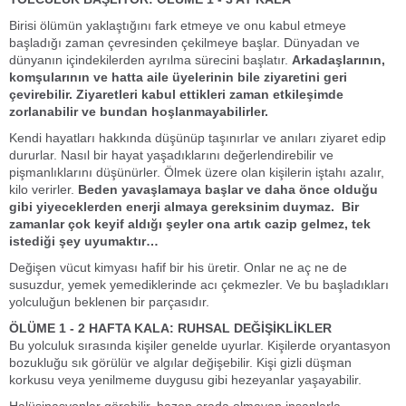
Birisi ölümün yaklaştığını fark etmeye ve onu kabul etmeye
başladığı zaman çevresinden çekilmeye başlar. Dünyadan ve
dünyanın içindekilerden ayrılma sürecini başlatır.
Arkadaşlarının,
komşularının ve hatta aile üyelerinin bile ziyaretini geri
çevirebilir. Ziyaretleri kabul ettikleri zaman etkileşimde
zorlanabilir ve bundan hoşlanmayabilirler.
Kendi hayatları hakkında düşünüp taşınırlar ve anıları ziyaret edip
dururlar. Nasıl bir hayat yaşadıklarını değerlendirebilir ve
pişmanlıklarını düşünürler. Ölmek üzere olan kişilerin iştahı azalır,
kilo verirler.
Beden yavaşlamaya başlar ve daha önce olduğu
gibi yiyeceklerden enerji almaya gereksinim duymaz. Bir
zamanlar çok keyif aldığı şeyler ona artık cazip gelmez, tek
istediği şey uyumaktır…
Değişen vücut kimyası hafif bir his üretir. Onlar ne aç ne de
susuzdur, yemek yemediklerinde acı çekmezler. Ve bu başladıkları
yolculuğun beklenen bir parçasıdır.
ÖLÜME 1 - 2 HAFTA KALA: RUHSAL DEĞİŞİKLİKLER
Bu yolculuk sırasında kişiler genelde uyurlar. Kişilerde oryantasyon
bozukluğu sık görülür ve algılar değişebilir. Kişi gizli düşman
korkusu veya yenilmeme duygusu gibi hezeyanlar yaşayabilir.