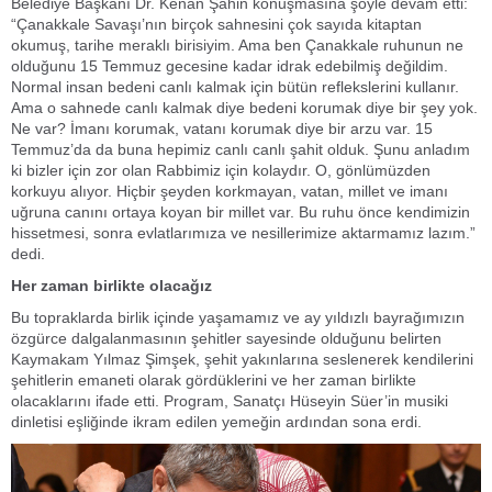
Belediye Başkanı Dr. Kenan Şahin konuşmasına şöyle devam etti:
“Çanakkale Savaşı’nın birçok sahnesini çok sayıda kitaptan
okumuş, tarihe meraklı birisiyim. Ama ben Çanakkale ruhunun ne
olduğunu 15 Temmuz gecesine kadar idrak edebilmiş değildim.
Normal insan bedeni canlı kalmak için bütün reflekslerini kullanır.
Ama o sahnede canlı kalmak diye bedeni korumak diye bir şey yok.
Ne var? İmanı korumak, vatanı korumak diye bir arzu var. 15
Temmuz’da da buna hepimiz canlı canlı şahit olduk. Şunu anladım
ki bizler için zor olan Rabbimiz için kolaydır. O, gönlümüzden
korkuyu alıyor. Hiçbir şeyden korkmayan, vatan, millet ve imanı
uğruna canını ortaya koyan bir millet var. Bu ruhu önce kendimizin
hissetmesi, sonra evlatlarımıza ve nesillerimize aktarmamız lazım.”
dedi.
Her zaman birlikte olacağız
Bu topraklarda birlik içinde yaşamamız ve ay yıldızlı bayrağımızın
özgürce dalgalanmasının şehitler sayesinde olduğunu belirten
Kaymakam Yılmaz Şimşek, şehit yakınlarına seslenerek kendilerini
şehitlerin emaneti olarak gördüklerini ve her zaman birlikte
olacaklarını ifade etti. Program, Sanatçı Hüseyin Süer’in musiki
dinletisi eşliğinde ikram edilen yemeğin ardından sona erdi.