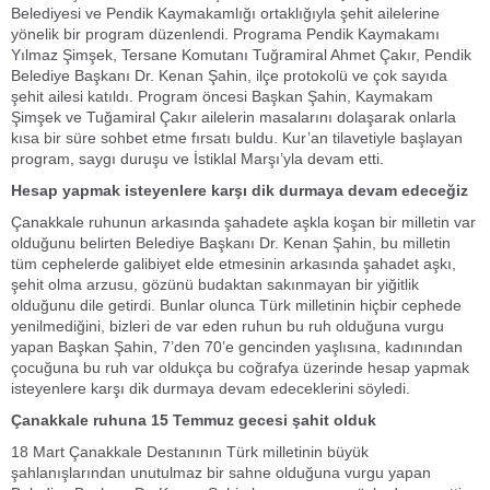
Belediyesi ve Pendik Kaymakamlığı ortaklığıyla şehit ailelerine
yönelik bir program düzenlendi. Programa Pendik Kaymakamı
Yılmaz Şimşek, Tersane Komutanı Tuğramiral Ahmet Çakır, Pendik
Belediye Başkanı Dr. Kenan Şahin, ilçe protokolü ve çok sayıda
şehit ailesi katıldı. Program öncesi Başkan Şahin, Kaymakam
Şimşek ve Tuğamiral Çakır ailelerin masalarını dolaşarak onlarla
kısa bir süre sohbet etme fırsatı buldu. Kur’an tilavetiyle başlayan
program, saygı duruşu ve İstiklal Marşı’yla devam etti.
Hesap yapmak isteyenlere karşı dik durmaya devam edeceğiz
Çanakkale ruhunun arkasında şahadete aşkla koşan bir milletin var
olduğunu belirten Belediye Başkanı Dr. Kenan Şahin, bu milletin
tüm cephelerde galibiyet elde etmesinin arkasında şahadet aşkı,
şehit olma arzusu, gözünü budaktan sakınmayan bir yiğitlik
olduğunu dile getirdi. Bunlar olunca Türk milletinin hiçbir cephede
yenilmediğini, bizleri de var eden ruhun bu ruh olduğuna vurgu
yapan Başkan Şahin, 7’den 70’e gencinden yaşlısına, kadınından
çocuğuna bu ruh var oldukça bu coğrafya üzerinde hesap yapmak
isteyenlere karşı dik durmaya devam edeceklerini söyledi.
Çanakkale ruhuna 15 Temmuz gecesi şahit olduk
18 Mart Çanakkale Destanının Türk milletinin büyük
şahlanışlarından unutulmaz bir sahne olduğuna vurgu yapan