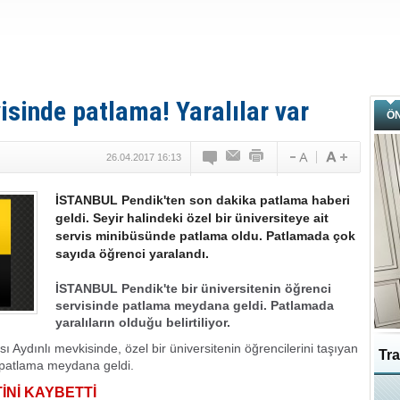
isinde patlama! Yaralılar var
Ö
26.04.2017 16:13
İSTANBUL Pendik'ten son dakika patlama haberi
geldi. Seyir halindeki özel bir üniversiteye ait
servis minibüsünde patlama oldu. Patlamada çok
sayıda öğrenci yaralandı.
İSTANBUL Pendik'te bir üniversitenin öğrenci
servisinde patlama meydana geldi. Patlamada
yaralıların olduğu belirtiliyor.
Aydınlı mevkisinde, özel bir üniversitenin öğrencilerini taşıyan
Tra
patlama meydana geldi.
İNİ KAYBETTİ
Ka