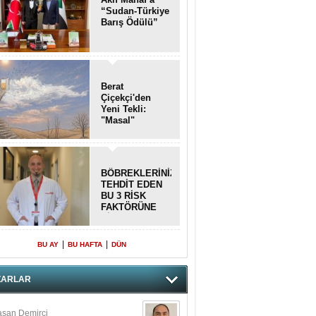
“Sudan-Türkiye
Barış Ödülü”
Berat
Çiçekçi'den
Yeni Tekli:
"Masal"
BÖBREKLERİNİZİ
TEHDİT EDEN
BU 3 RİSK
FAKTÖRÜNE
DİKKAT!
|
|
BU AY
BU HAFTA
DÜN
ZARLAR
san Demirci