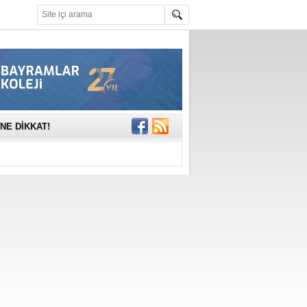
mına anlamlı
NE DİKKAT!
rinde..
katıldı
gisi’nde
DEĞİL, DOĞRU
erildi
n Ercan Ekşi son
ı Selahattin