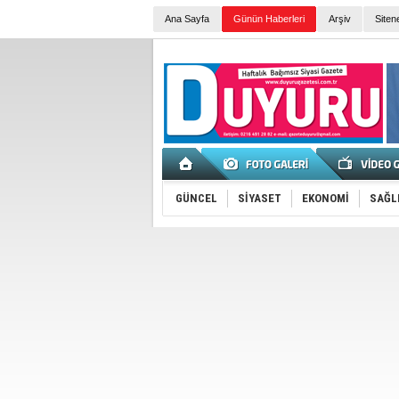
Ana Sayfa
Günün Haberleri
Arşiv
Siten
GÜNCEL
SİYASET
EKONOMİ
SAĞL