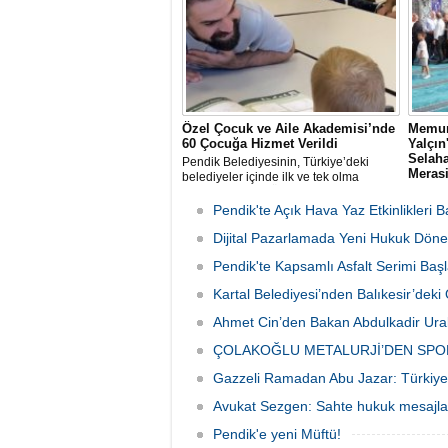
Özel Çocuk ve Aile Akademisi’nde
Memur
60 Çocuğa Hizmet Verildi
Yalçı
Selaha
Pendik Belediyesinin, Türkiye’deki
Meras
belediyeler içinde ilk ve tek olma
özelliği taşıyan “Özel Çocuk ve Aile
Memur-
Akademisi” programından ilk dönemde
rahmet
Pendik'te Açık Hava Yaz Etkinlikleri B
60 özel çocuk yararlandı.
babası 
Dijital Pazarlamada Yeni Hukuk Döne
Sen İst
organi
Pendik'te Kapsamlı Asfalt Serimi Başl
günü S
Camii'n
Kartal Belediyesi’nden Balıkesir’de
Ahmet Cin’den Bakan Abdulkadir Ural
ÇOLAKOĞLU METALURJİ’DEN SPO
Gazzeli Ramadan Abu Jazar: Türkiye 
Avukat Sezgen: Sahte hukuk mesajları
Pendik'e yeni Müftü!