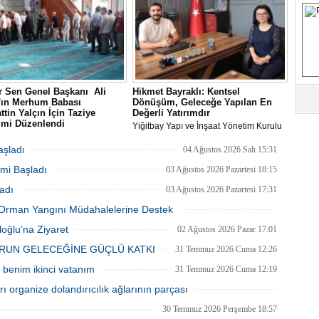
S
Fa
M
 Sen Genel Başkanı Ali
Hikmet Bayraklı: Kentsel
n'ın Merhum Babası
Dönüşüm, Geleceğe Yapılan En
Ab
ttin Yalçın İçin Taziye
Değerli Yatırımdır
Sa
imi Düzenlendi
Yiğitbay Yapı ve İnşaat Yönetim Kurulu
ve
Sen Genel Başkanı Ali Yalçın'ın
Başkanı, İnşaat Mühendisi Hikmet
-i Rahman'a kavuşan kıymetli
Bayraklı, emlak ve gayrimenkul
aşladı
04 Ağustos 2026 Salı 15:31
Selahattin Yalçın için, Eğitim-Bir-
danışmanı Aslı Alan’ı çalışma ofisinde
Üm
mi Başladı
anbul Şubelerinin
ağırladı
03 Ağustos 2026 Pazartesi 18:15
Az
zasyonuyla 1 Ağustos Cumartesi
adı
03 Ağustos 2026 Pazartesi 17:31
ultanbeyli Abdurrahmangazi
de taziye merasimi düzenlendi.
ki Orman Yangını Müdahalelerine Destek
Pr
Bi
03 Ağustos 2026 Pazartesi 11:55
oğlu’na Ziyaret
02 Ağustos 2026 Pazar 17:01
RUN GELECEĞİNE GÜÇLÜ KATKI
31 Temmuz 2026 Cuma 12:26
Ra
benim ikinci vatanım
31 Temmuz 2026 Cuma 12:19
B
 organize dolandırıcılık ağlarının parçası
Y
31 Temmuz 2026 Cuma 12:10
30 Temmuz 2026 Perşembe 18:57