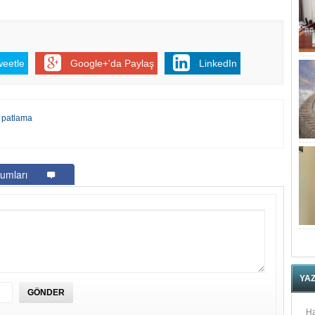
weetle
Google+'da Paylaş
LinkedIn
e patlama
umları
YA
Ha