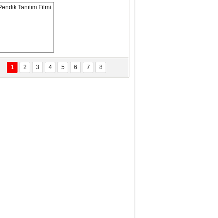
ANAL KERHANE!
tma Daştan
eftun Olmak
Pendik Tanıtım 
Filmi
1
2
3
4
5
6
7
8
bas Levent Ertekin
nal Medyanın Dijital Savaş Alanı
 İtibar Suikastları: Kızılay Örneği
it Kahyaoğlu
iz Türk Milleti Tarih Yazdı!
of.Dr.Hamdi Temel
z Böyle Bir Yozgat'ta Büyüdük
vza Zeybek
İR MİLLETİN TEKRAR DESTAN
AZMASI