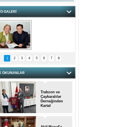
O GALERİ
hnzzzna
1
2
3
4
5
6
7
8
K OKUNANLAR
Trabzon ve
Çaykaralılar
Derneğinden
Kartal
kaymakamına
anlamlı ziyaret
Akif Manaf’a