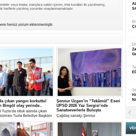
A
mleler veya imalar, inançlara saldırı içeren, imla kuralları ile yazılmamış,
S
k harflerle yazılmış yorumlar onaylanmamaktadır.
Bü
ere henüz yorum eklenmemiştir.
Ç
Dr
Za
Ge
Ta
E
Se
H
N
da çıkan yangın korkuttu!
Şennur Üzgen’in “Tekâmül” Eseri
 Bingöl olay yerinde..
UPSD 2026 Yaz Sergisi’nde
Sanatseverlerle Buluştu
l Tuzla’da otluk alanda çıkan
Pr
sonrası Tuzla Belediye Başkanı
Çağdaş sanatçı Şennur
B
n Ali Bingöl de bölgeye giderek
Üzgen’in Tekâmül adlı eseri,
melerde bulundu.
Uluslararası Plastik Sanatlar Derneği
VİD
(UPSD) tarafından düzenlenen 2026
Yaz Sergisi’nde sanatseverlerle buluştu.
Fa