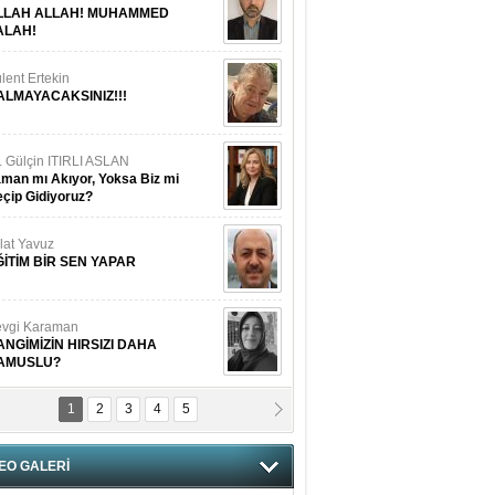
LLAH ALLAH! MUHAMMED
ALAH!
lent Ertekin
ALMAYACAKSINIZ!!!
. Gülçin ITIRLI ASLAN
man mı Akıyor, Yoksa Biz mi
çip Gidiyoruz?
lat Yavuz
ĞİTİM BİR SEN YAPAR
vgi Karaman
ANGİMİZİN HIRSIZI DAHA
AMUSLU?
1
2
3
4
5
of. Dr. Cahit Kurbanoğlu
OSNA-HERSEK VE KUDÜS
EO GALERİ
tma Saçak Akbulut