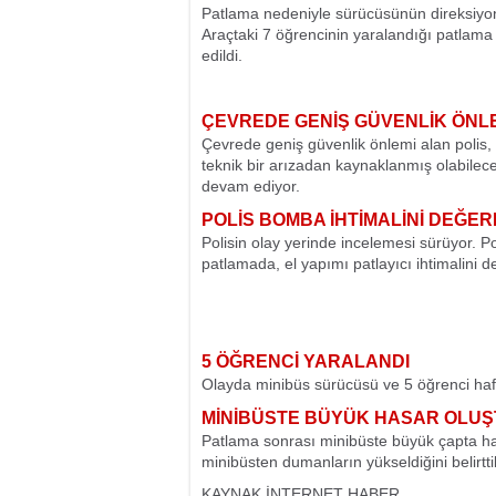
Patlama nedeniyle sürücüsünün direksiyon h
Araçtaki 7 öğrencinin yaralandığı patlama s
edildi.
ÇEVREDE GENİŞ GÜVENLİK ÖNLE
Çevrede geniş güvenlik önlemi alan polis, t
teknik bir arızadan kaynaklanmış olabilece
devam ediyor.
POLİS BOMBA İHTİMALİNİ DEĞE
Polisin olay yerinde incelemesi sürüyor. P
patlamada, el yapımı patlayıcı ihtimalini d
5 ÖĞRENCİ YARALANDI
Olayda minibüs sürücüsü ve 5 öğrenci hafif
MİNİBÜSTE BÜYÜK HASAR OLUŞ
Patlama sonrası minibüste büyük çapta ha
minibüsten dumanların yükseldiğini belirttil
KAYNAK İNTERNET HABER