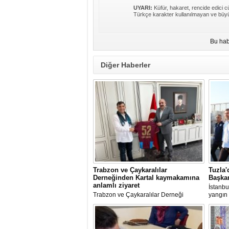
UYARI:
Küfür, hakaret, rencide edici cü
Türkçe karakter kullanılmayan ve büyü
Bu hab
Diğer Haberler
Trabzon ve Çaykaralılar
Tuzla'
Derneğinden Kartal kaymakamına
Başkan
anlamlı ziyaret
İstanbu
Trabzon ve Çaykaralılar Derneği
yangın 
yönetim kurulu Kartal Kaymakamı Edip
Av. Ere
Çakıcı'yı ziyaret etti.
incele