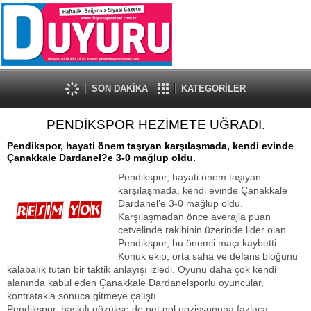
SON DAKİKA
KATEGORİLER
PENDİKSPOR HEZİMETE UĞRADI.
Pendikspor, hayati önem taşıyan karşılaşmada, kendi evinde
Çanakkale Dardanel?e 3-0 mağlup oldu.
Pendikspor, hayati önem taşıyan
karşılaşmada, kendi evinde Çanakkale
Dardanel’e 3-0 mağlup oldu.
Karşılaşmadan önce averajla puan
cetvelinde rakibinin üzerinde lider olan
Pendikspor, bu önemli maçı kaybetti.
Konuk ekip, orta saha ve defans bloğunu
kalabalık tutan bir taktik anlayışı izledi. Oyunu daha çok kendi
alanında kabul eden Çanakkale Dardanelsporlu oyuncular,
kontratakla sonuca gitmeye çalıştı.
Pendikspor, baskılı gözükse de net gol pozisyonuna fazlaca