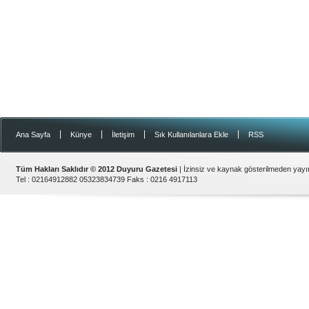
|
|
|
|
Ana Sayfa
Künye
İletişim
Sık Kullanılanlara Ekle
RSS
Tüm Hakları Saklıdır © 2012
Duyuru Gazetesi
| İzinsiz ve kaynak gösterilmeden yay
Tel :
02164912882 05323834739
Faks :
0216 4917113