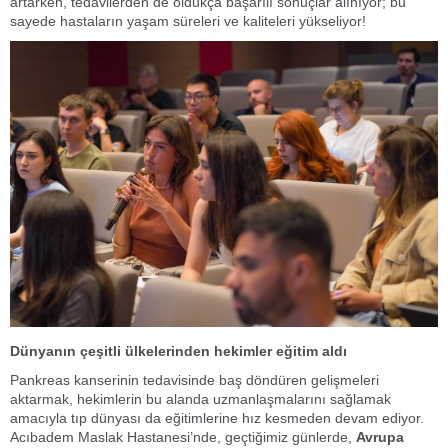
artarken, tedavilerden de oldukça başarılı sonuçlar alınıyor; bu
sayede hastaların yaşam süreleri ve kaliteleri yükseliyor!
Dünyanın çeşitli ülkelerinden hekimler eğitim aldı
Pankreas kanserinin tedavisinde baş döndüren gelişmeleri
aktarmak, hekimlerin bu alanda uzmanlaşmalarını sağlamak
amacıyla tıp dünyası da eğitimlerine hız kesmeden devam ediyor.
Acıbadem Maslak Hastanesi’nde,
geçtiğimiz günlerde,
Avrupa