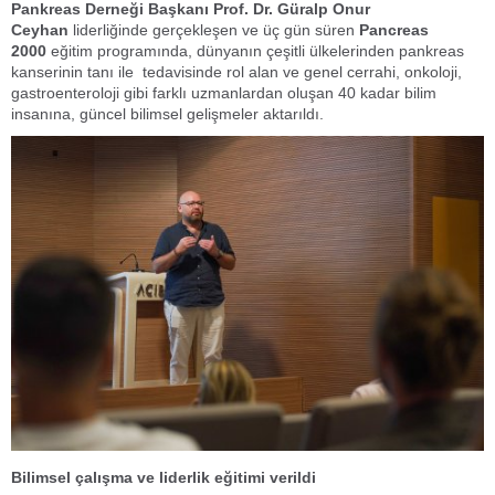
Pankreas Derneği Başkanı Prof. Dr. Güralp Onur
Ceyhan
liderliğinde gerçekleşen ve üç gün süren
Pancreas
2000
eğitim programında, dünyanın çeşitli ülkelerinden pankreas
kanserinin tanı ile tedavisinde rol alan ve genel cerrahi, onkoloji,
gastroenteroloji gibi farklı uzmanlardan oluşan 40 kadar bilim
insanına, güncel bilimsel gelişmeler aktarıldı.
Bilimsel çalışma ve liderlik eğitimi verildi