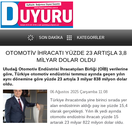
SON DAKİKA
KATEGORİLER
OTOMOTİV İHRACATI YÜZDE 23 ARTIŞLA 3,8
MİLYAR DOLAR OLDU
Uludağ Otomotiv Endüstrisi İhracatçıları Birliği (OİB) verilerine
göre, Türkiye otomotiv endüstrisi temmuz ayında geçen yılın
aynı dönemine göre yüzde 23 artışla 3 milyar 838 milyon dolar
oldu.
06 Ağustos 2025 Çarşamba 11:08
Türkiye ihracatında yine birinci sırada yer
alan endüstrinin aldığı pay ise yüzde 15,4
olarak gerçekleşti. Yılın ilk yedi ayında
otomotiv endüstrisi ihracatı yüzde 15
artarak 23 milyar 822 milyon dolar oldu.