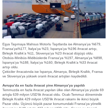
Eşya Taşımaya Mahsus Motorlu Taşıtlarda ise Almanya’ya %679,
Fransa’ya%177, İtalya’ya %23, İspanya’ya %196 ihracat artışı,
Birleşik Krallık’a %11, Slovenya’ya %23 ihracat düşüşü oldu.
Otobüs-Minibüs-Midibüslerde Fransa’ya %197, Almanya’ya %898,
İspanya’ya %188, İtalya’ya %160, Birleşik Krallık’a %33 ihracat
artışı oldu.
Çekiciler ihracatında ise İspanya, Almanya, Birleşik Krallık, Fransa
ve Slovenya’ya yüksek oranlı ihracat artışları kaydedildi.
Avrupa’da en fazla ihracat yine Almanya’ya yapıldı
Temmuzda en fazla ihracat yapılan ülke olan Almanya’ya yüzde 69
artışla 639 milyon USD’lik ihracat oldu. Ocak-Temmuz döneminde
Birleşik Krallık 429 milyon USD’lik ihracat rakamı ile ikinci büyük
Pazar oldu. Üçüncü büyük pazar konumundaki Fransa’ya yönelik