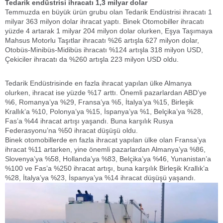
Tedarik endüstrisi ihracatı 1,3 milyar dolar
Temmuzda en büyük ürün grubu olan Tedarik Endüstrisi ihracatı 1
milyar 363 milyon dolar ihracat yaptı. Binek Otomobiller ihracatı
yüzde 4 artarak 1 milyar 204 milyon dolar olurken, Eşya Taşımaya
Mahsus Motorlu Taşıtlar ihracatı %26 artışla 627 milyon dolar,
Otobüs-Minibüs-Midibüs ihracatı %124 artışla 318 milyon USD,
Çekiciler ihracatı da %260 artışla 223 milyon USD oldu.
Tedarik Endüstrisinde en fazla ihracat yapılan ülke Almanya
olurken, ihracat ise yüzde %17 arttı. Önemli pazarlardan ABD’ye
%6, Romanya’ya %29, Fransa’ya %5, İtalya’ya %15, Birleşik
Krallık’a %10, Polonya’ya %15, İspanya’ya %1, Belçika’ya %28,
Fas’a %44 ihracat artışı yaşandı. Buna karşılık Rusya
Federasyonu’na %50 ihracat düşüşü oldu.
Binek otomobillerde en fazla ihracat yapılan ülke olan Fransa’ya
ihracat %11 artarken, yine önemli pazarlardan Almanya’ya %86,
Slovenya’ya %58, Hollanda’ya %83, Belçika’ya %46, Yunanistan’a
%100 ve Fas’a %250 ihracat artışı, buna karşılık Birleşik Krallık’a
%28, İtalya’ya %23, İspanya’ya %14 ihracat düşüşü yaşandı.