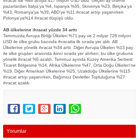
ihracat ise %48 artışla 427 milyon USD oldu. Geçen ay önemli
pazarlardan İtalya’ya %4, İspanya %35, Slovenya %23, Belçika’ya
%43, Romanya’ya %39, ABD’ye %11 ihracat artışı yaşanırken
Polonya’ya%14 ihracat düşüşü oldu.
AB ülkelerine ihracat yüzde 34 arttı
Temmuzda Avrupa Birliği Ülkeleri %71 pay ve 2 milyar 728 milyon
USD ile ülke grubu bazında ihracatta ilk sırada yer aldı. AB
Ülkelerine yönelik ihracat %34 arttı. Diğer Avrupa Ülkeleri %13 pay
ile ülke grupları arasında ikinci sırada yer alırken, bu ülke grubuna
yönelik ihracat %5 azaldı. Temmuz ayında Kuzey Amerika Serbest
Ticaret Bölgesine %14, Afrika Ülkelerine %47, Orta Doğu Ülkeleri’ne
%19, Diğer Amerikan Ülkelerine %25, Uzakdoğu Ülkelerine %115
ihracat artışı yaşanırken, Bağımsız Devletler Topluluğuna %27
ihracat azaldı.
Yorumlar