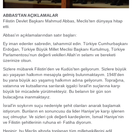
ABBAS'TAN AÇIKLAMALAR
Filistin Devlet Başkanı Mahmud Abbas, Meclis'ten dünyaya hitap
etti.
Abbas'ın açıklamalarından satır başları:
Ey iman edenler sabredin, tahammül edin. Türkiye Cumhurbaşkanı
Erdoğan, Türkiye Büyük Millet Meclisi Başkanı Kurtulmuş, Türkiye
Parlamentosu'nun değerli vekilleri Allah'ın selamı ve bereketi
üzerinize olsun.
Sizlere mübarek Filistin'den ve Kudüs'ten geliyorum. Sizlere büyük
acı yaşayan halkımın mesajıyla gelmiş bulunmaktayım. 1948'den
bu yana büyük acı yaşamış halkımın adına geliyorum. Toprağına,
vatanına ve kutsallarına sarılarak işgalci İsrail'in suçlarına karşı
büyük bir mücadele yürütmekteyiz. Bu belanın bir gün son
bulacağına inanmaktayız.
İsrail'in soykırım suçu nedeniyle şehit olanları anarak başlamak
istiyorum. Bunların en sonuncusu da lider Haniye'ye karşı işlenen
suç olmuştur. Ve sizleri çok değerli kardeşlerim, İsmail Haniye'nin
ve Filistin şehitlerinin ruhuna el- Fatiha diyorum.
Hepiniz, bu Meclis altında toplanan tüm milletvekillerini adil