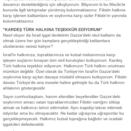
davamızı desteklediğiniz için alkışlıyorum. Biliyorum ki bu Meclis'te
bununla ilgili tartışmalar yürütmüş bulunmaktasınız. Filistin halkına
karşı işlenen katliamlara ve soykırıma karşı sizler Filistin'in yanında
bulunmaktasınız.
"KARDEŞ TÜRK HALKINA TEŞEKKÜR EDİYORUM"
Nasıl oluyor da İsrail işgal devletinin Gazze'deki okul katliamı da
olmak üzere her gün kamplara gerçekleştirdiği katliamlara
uluslararası sessiz kalıyor?
İsrail'in halkımıza, topraklarımıza ve kutsal mekanımıza karşı
işleyen suçlarını kınayan tüm sivil kuruluşları kutluyorum. Kardeş
Türk halkına teşekkür ediyorum. Halkımızın Türk halkını unutması
mümkün değildir. Özel olarak da Türkiye'nin İsrail'in Gazze'deki
soykırıma karşı açılan davaya müdahil olmasını kutluyorum. Filistin
davası Türkiye'de ana mesele haline gelmiştir bu da Türk halkının
ahlakının göstergesidir.
Sayın cumhurbaşkanı, hanım efendiler beyefendiler Gazze'deki
soykırımın amacı vatan topraklarımızdan Filistin varlığını söküp
atmak ve halkımızı tehcir ettirmektir. Aynı trajediyi tekrar ettirmek
istiyorlar ama bu olmayacaktır. Ne kadar uğraşırsa uğraşsınlar bu
gerçekleşmeyecek. Halkımız kutsal toprağına bağlıdır ve oradaki
işgalcileri defedecektir.