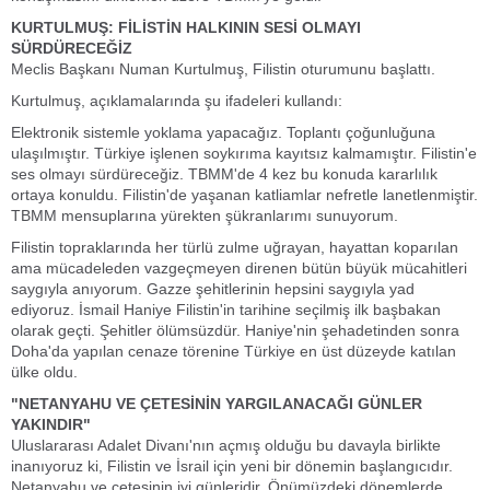
KURTULMUŞ: FİLİSTİN HALKININ SESİ OLMAYI
SÜRDÜRECEĞİZ
Meclis Başkanı Numan Kurtulmuş, Filistin oturumunu başlattı.
Kurtulmuş, açıklamalarında şu ifadeleri kullandı:
Elektronik sistemle yoklama yapacağız. Toplantı çoğunluğuna
ulaşılmıştır. Türkiye işlenen soykırıma kayıtsız kalmamıştır. Filistin'e
ses olmayı sürdüreceğiz. TBMM'de 4 kez bu konuda kararlılık
ortaya konuldu. Filistin'de yaşanan katliamlar nefretle lanetlenmiştir.
TBMM mensuplarına yürekten şükranlarımı sunuyorum.
Filistin topraklarında her türlü zulme uğrayan, hayattan koparılan
ama mücadeleden vazgeçmeyen direnen bütün büyük mücahitleri
saygıyla anıyorum. Gazze şehitlerinin hepsini saygıyla yad
ediyoruz. İsmail Haniye Filistin'in tarihine seçilmiş ilk başbakan
olarak geçti. Şehitler ölümsüzdür. Haniye'nin şehadetinden sonra
Doha'da yapılan cenaze törenine Türkiye en üst düzeyde katılan
ülke oldu.
"NETANYAHU VE ÇETESİNİN YARGILANACAĞI GÜNLER
YAKINDIR"
Uluslararası Adalet Divanı'nın açmış olduğu bu davayla birlikte
inanıyoruz ki, Filistin ve İsrail için yeni bir dönemin başlangıcıdır.
Netanyahu ve çetesinin iyi günleridir. Önümüzdeki dönemlerde