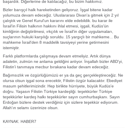
başardık. Diğerlerine de katılacağız, bu bizim hakkımız.
Bizler barışçıl halk hareketinden geliyoruz. İşgal bitene kadar
yolumuza devam edeceğiz. Uluslararası Divan'a gitmek için 2 yıl
çalıştık ve Genel Kurul'un kararını elde edebildik. bu karar ile
İsrail'in Filisin halkının hakkını ihlal etmesi, işgali, Kudüs'ün
kimliğinin değiştirilmesi, ırkçılık ve İsrail'in diğer uygulamaları,
suçlarının hukuki karşılığı soruldu. 15 yargıçlı bir mahkeme... Bu
mahkeme İsrail'den 8 maddelik tavsiyeyi yerine getirmesini
istemiştir.
Farklı platformlarda çalışmaya devam etmeliyiz. Artık dünya
adaletin, zulmün ne anlama geldiğini anlıyor. İnşallah bizler ABD'yi,
Filistin'i tanımaya mecbur bırakana kadar devam edeceğiz.
Bağımsızlık ve özgürlüğümüzü er ya da geç gerçekleştireceğiz. Ne
olursa olsun işgal sona erecektir, Filistin özgür kalacaktır. Ebediyet
masum şehitlerimizindir. Hep birlikte hürriyete, büyük Kudüs'e
doğru. Yaşasın Filistin Türkiye kardeşliği. teşekkürler Türkiye
teşekkürler kardeş halkı teşekkürler sayın cumhurbaşkanı. Sayın
Erdoğan bizlere destek verdiğiniz için sizlere teşekkür ediyorum.
Allah'ın selamı üzerinize olsun.
KAYNAK: HABER7