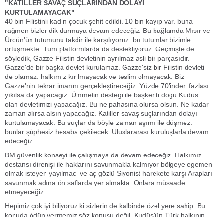
"KATİLLER SAVAÇ SUÇLARINDAN DOLAYI
KURTULAMAYACAK"
40 bin Filistinli kadın çocuk şehit edildi. 10 bin kayıp var. buna
rağmen bizler dik durmaya devam edeceğiz. Bu bağlamda Mısır ve
Ürdün'ün tutumunu takdir ile karşılıyoruz. bu tutumlar bizimle
örtüşmekte. Tüm platformlarda da destekliyoruz. Geçmişte de
söyledik, Gazze Filistin devletinin ayrılmaz asli bir parçasıdır.
Gazze'de bir başka devlet kurulamaz. Gazze'siz bir Filistin devleti
de olamaz. halkımız kırılmayacak ve teslim olmayacak. Biz
Gazze'nin tekrar imarını gerçekleştireceğiz. Yüzde 70'inden fazlası
yıkılsa da yapacağız. Ümmetin desteği ile başkenti doğu Kudüs
olan devletimizi yapacağız. Bu ne pahasına olursa olsun. Ne kadar
zaman alırsa alsın yapacağız. Katiller savaş suçlarından dolayı
kurtulamayacak. Bu suçlar da böyle zaman aşımı ile düşmez.
bunlar şüphesiz hesaba çekilecek. Uluslararası kuruluşlarla devam
edeceğiz.
BM güvenlik konseyi ile çalışmaya da devam edeceğiz. Halkımız
destansı direnişi ile haklarını savunmakla kalmıyor bölgeye egemen
olmak isteyen yayılmacı ve aç gözlü Siyonist harekete karşı Arapları
savunmak adına ön saflarda yer almakta. Onlara müsaade
etmeyeceğiz.
Hepimiz çok iyi biliyoruz ki sizlerin de kalbinde özel yere sahip. Bu
konuda ödün vermemiz söz konusu değil. Kudüs'ün Türk halkının