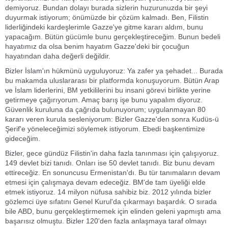
demiyoruz. Bundan dolayı burada sizlerin huzurunuzda bir şeyi
duyurmak istiyorum; önümüzde bir çözüm kalmadı. Ben, Filistin
liderliğindeki kardeşlerimle Gazze'ye gitme kararı aldım, bunu
yapacağım. Bütün gücümle bunu gerçekleştireceğim. Bunun bedeli
hayatımız da olsa benim hayatım Gazze'deki bir çocuğun
hayatından daha değerli değildir.
Bizler İslam'ın hükmünü uyguluyoruz: Ya zafer ya şehadet... Burada
bu makamda uluslararası bir platformda konuşuyorum. Bütün Arap
ve İslam liderlerini, BM yetkililerini bu insani görevi birlikte yerine
getirmeye çağırıyorum. Amaç barış işe bunu yapalım diyoruz.
Güvenlik kuruluna da çağrıda bulunuyorum; uygulanmayan 80
kararı veren kurula sesleniyorum: Bizler Gazze'den sonra Kudüs-ü
Şerif'e yöneleceğimizi söylemek istiyorum. Ebedi başkentimize
gideceğim.
Bizler, gece gündüz Filistin'in daha fazla tanınması için çalışıyoruz.
149 devlet bizi tanıdı. Onları ise 50 devlet tanıdı. Biz bunu devam
ettireceğiz. En sonuncusu Ermenistan'dı. Bu tür tanımaların devam
etmesi için çalışmaya devam edeceğiz. BM'de tam üyeliği elde
etmek istiyoruz. 14 milyon nüfusa sahibiz biz. 2012 yılında bizler
gözlemci üye sıfatını Genel Kurul'da çıkarmayı başardık. O sırada
bile ABD, bunu gerçekleştirmemek için elinden geleni yapmıştı ama
başarısız olmuştu. Bizler 120'den fazla anlaşmaya taraf olmayı