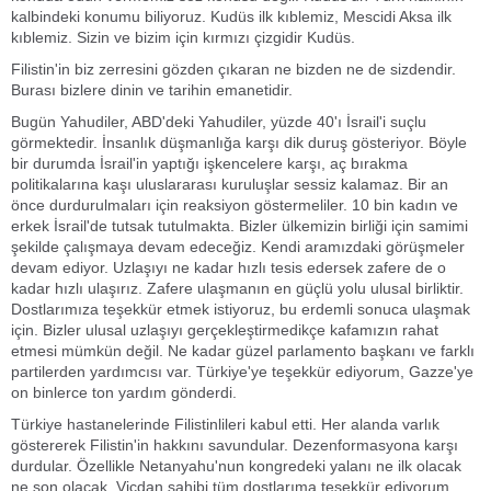
kalbindeki konumu biliyoruz. Kudüs ilk kıblemiz, Mescidi Aksa ilk
kıblemiz. Sizin ve bizim için kırmızı çizgidir Kudüs.
Filistin'in biz zerresini gözden çıkaran ne bizden ne de sizdendir.
Burası bizlere dinin ve tarihin emanetidir.
Bugün Yahudiler, ABD'deki Yahudiler, yüzde 40'ı İsrail'i suçlu
görmektedir. İnsanlık düşmanlığa karşı dik duruş gösteriyor. Böyle
bir durumda İsrail'in yaptığı işkencelere karşı, aç bırakma
politikalarına kaşı uluslararası kuruluşlar sessiz kalamaz. Bir an
önce durdurulmaları için reaksiyon göstermeliler. 10 bin kadın ve
erkek İsrail'de tutsak tutulmakta. Bizler ülkemizin birliği için samimi
şekilde çalışmaya devam edeceğiz. Kendi aramızdaki görüşmeler
devam ediyor. Uzlaşıyı ne kadar hızlı tesis edersek zafere de o
kadar hızlı ulaşırız. Zafere ulaşmanın en güçlü yolu ulusal birliktir.
Dostlarımıza teşekkür etmek istiyoruz, bu erdemli sonuca ulaşmak
için. Bizler ulusal uzlaşıyı gerçekleştirmedikçe kafamızın rahat
etmesi mümkün değil. Ne kadar güzel parlamento başkanı ve farklı
partilerden yardımcısı var. Türkiye'ye teşekkür ediyorum, Gazze'ye
on binlerce ton yardım gönderdi.
Türkiye hastanelerinde Filistinlileri kabul etti. Her alanda varlık
göstererek Filistin'in hakkını savundular. Dezenformasyona karşı
durdular. Özellikle Netanyahu'nun kongredeki yalanı ne ilk olacak
ne son olacak. Vicdan sahibi tüm dostlarıma teşekkür ediyorum