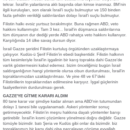
tekrar. İsrail'in yalanlarına aklı başında olan kimse inanmaz. BM'nin
ilgili kuruluşları, son olarak İsrail'i suçlu bulmuştur ve 150 binden
fazla şehidin verildiği saldırılardan dolayı İsrail'i suçlu bulmuştur.
Filistin halkı evsiz yurtsuz bırakılmıştır. Buna rağmen ABD, veto
hakkını kullanmıştır. Tam 3 kez... İsrail'in düşmanca saldırılarına
tüm dünyanın dur dediği yerde ABD rahatça veto hakkını kullanıyor.
Karşılığında 14 ülke savaş dursun diyor.
İsrail Gazze şeridini Filistin kurtuluş örgütünden uzaklaştırmaya
çalışıyor. Kudüs-ü Şerif Filistin'in ebedi başkentidir. Filistin halkının
tüm kesimleriyle İsrail'in işgalinin bir karış toprakta dahi Gazze'de
varlık göstermesini kabul edemez. bizim önceliğimiz bugün İsrail
saldırganlığının hangi yöntemle olursa olsun durdurulması, İsrail'in
topraklarımızdan uzaklaştırılması. Ve yine 48 ve 67'deki
Filistinlilerin topraklarından edilmesine karşıyız. İşgal güçlerinin
faaliyetlerinin durdurulması gerek.
GAZZE'YE GİTME KARARI ALDIM
80 tane karar var şimdiye kadar alınan ama ABD'nin tutumundan
dolayı 1 tanesi bile uygulanamadı. Askeri yöntemler sonuç
getirmeyecektir. Filistin'in meşru hakkına dayalı yöntemler barışı
getirebilir. İsrail'in kısmi çözümlere yönelmesi doğru değildir. Gazze
tümüyle bizimdir. batı Şeria ve Kudüs gibi onlar da bizimdir. biz
topraklarımızı bir karşı dahi olsa parçalayan çözüme eyvallah