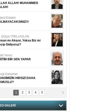
LLAH ALLAH! MUHAMMED
ALAH!
lent Ertekin
ALMAYACAKSINIZ!!!
. Gülçin ITIRLI ASLAN
man mı Akıyor, Yoksa Biz mi
çip Gidiyoruz?
lat Yavuz
ĞİTİM BİR SEN YAPAR
vgi Karaman
ANGİMİZİN HIRSIZI DAHA
AMUSLU?
1
2
3
4
5
of. Dr. Cahit Kurbanoğlu
OSNA-HERSEK VE KUDÜS
EO GALERİ
tma Saçak Akbulut