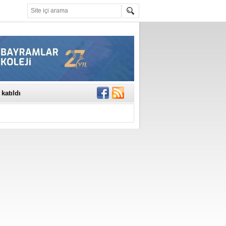
rinde..
katıldı
gisi’nde
DEĞİL, DOĞRU
erildi
n Ercan Ekşi son
ı Selahattin
En Değerli
en 10 Nokta