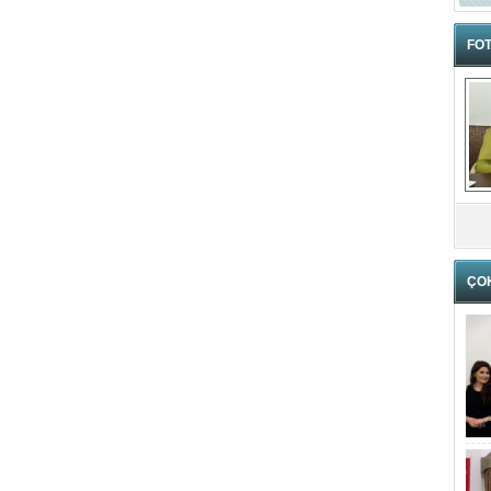
FOT
ÇO