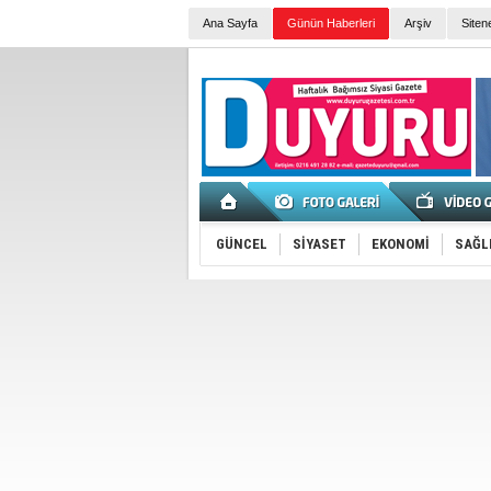
Ana Sayfa
Günün Haberleri
Arşiv
Siten
GÜNCEL
SİYASET
EKONOMİ
SAĞL