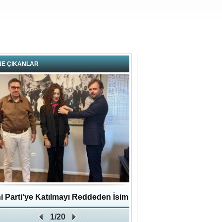
NE ÇIKANLAR
i Parti'ye Katılmayı Reddeden İsim
Pendikli Murat genç yaş
1/20
Zafer Partisi'ne katıldı