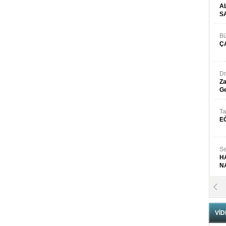
A
S
Bü
Ç
Dr
Za
Ge
Ta
E
Se
H
N
Pr
B
VİD
Fa