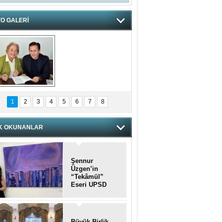
O GALERİ
hnzzzna
1
2
3
4
5
6
7
8
K OKUNANLAR
Şennur
Üzgen’in
“Tekâmül”
Eseri UPSD
2026 Yaz
Sergisi’nde
Sanatseverlerle
Buluştu
Büyük Birlik