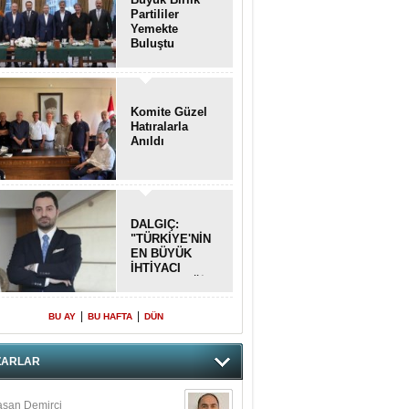
Partililer
Yemekte
Buluştu
Komite Güzel
Hatıralarla
Anıldı
DALGIÇ:
"TÜRKİYE'NİN
EN BÜYÜK
İHTİYACI
BETON DEĞİL,
DOĞRU
PLANLAMA"
|
|
BU AY
BU HAFTA
DÜN
ZARLAR
san Demirci