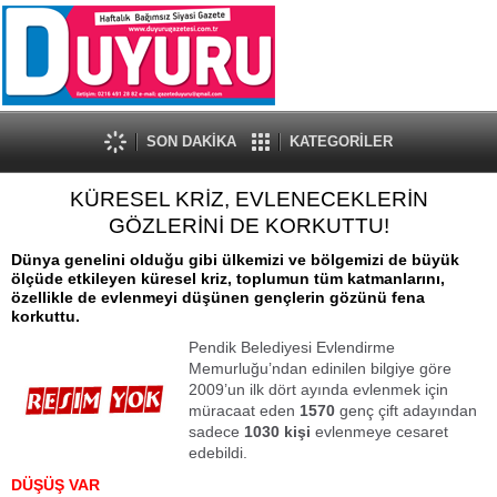
SON DAKİKA
KATEGORİLER
KÜRESEL KRİZ, EVLENECEKLERİN
GÖZLERİNİ DE KORKUTTU!
Dünya genelini olduğu gibi ülkemizi ve bölgemizi de büyük
ölçüde etkileyen küresel kriz, toplumun tüm katmanlarını,
özellikle de evlenmeyi düşünen gençlerin gözünü fena
korkuttu.
Pendik Belediyesi Evlendirme
Memurluğu’ndan edinilen bilgiye göre
2009’un ilk dört ayında evlenmek için
müracaat eden
1570
genç çift adayından
sadece
1030 kişi
evlenmeye cesaret
edebildi.
DÜŞÜŞ VAR