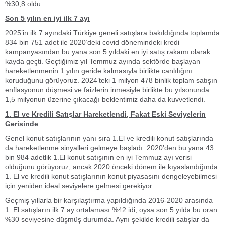
%30,8 oldu.
Son 5 yılın en iyi ilk 7 ayı
2025’in ilk 7 ayındaki Türkiye geneli satışlara bakıldığında toplamda
834 bin 751 adet ile 2020’deki covid dönemindeki kredi
kampanyasından bu yana son 5 yıldaki en iyi satış rakamı olarak
kayda geçti. Geçtiğimiz yıl Temmuz ayında sektörde başlayan
hareketlenmenin 1 yılın geride kalmasıyla birlikte canlılığını
koruduğunu görüyoruz. 2024’teki 1 milyon 478 binlik toplam satışın
enflasyonun düşmesi ve faizlerin inmesiyle birlikte bu yılsonunda
1,5 milyonun üzerine çıkacağı beklentimiz daha da kuvvetlendi.
1. El ve Kredili Satışlar Hareketlendi, Fakat Eski Seviyelerin
Gerisinde
Genel konut satışlarının yanı sıra 1.El ve kredili konut satışlarında
da hareketlenme sinyalleri gelmeye başladı. 2020’den bu yana 43
bin 984 adetlik 1.El konut satışının en iyi Temmuz ayı verisi
olduğunu görüyoruz, ancak 2020 önceki dönem ile kıyaslandığında
1. El ve kredili konut satışlarının konut piyasasını dengeleyebilmesi
için yeniden ideal seviyelere gelmesi gerekiyor.
Geçmiş yıllarla bir karşılaştırma yapıldığında 2016-2020 arasında
1. El satışların ilk 7 ay ortalaması %42 idi, oysa son 5 yılda bu oran
%30 seviyesine düşmüş durumda. Aynı şekilde kredili satışlar da