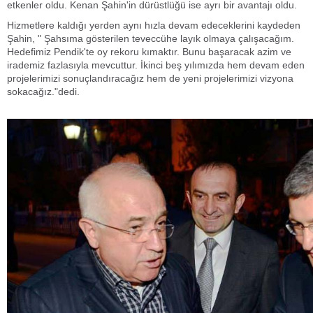
etkenler oldu. Kenan Şahin'in dürüstlüğü ise ayrı bir avantajı oldu.
Hizmetlere kaldığı yerden aynı hızla devam edeceklerini kaydeden
Şahin, " Şahsıma gösterilen teveccühe layık olmaya çalışacağım.
Hedefimiz Pendik'te oy rekoru kımaktır. Bunu başaracak azim ve
irademiz fazlasıyla mevcuttur. İkinci beş yılımızda hem devam eden
projelerimizi sonuçlandıracağız hem de yeni projelerimizi vizyona
sokacağız."dedi.