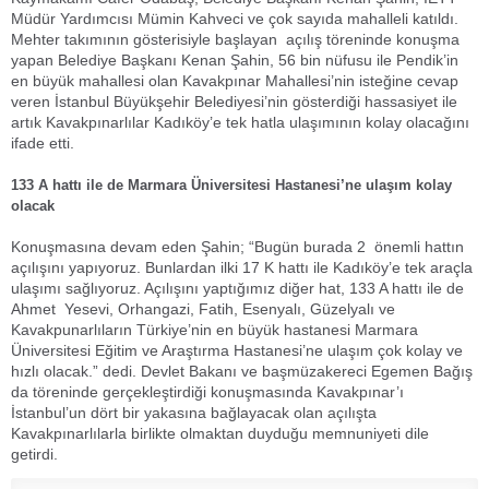
Müdür Yardımcısı Mümin Kahveci ve çok sayıda mahalleli katıldı.
Mehter takımının gösterisiyle başlayan açılış töreninde konuşma
yapan Belediye Başkanı Kenan Şahin, 56 bin nüfusu ile Pendik’in
en büyük mahallesi olan Kavakpınar Mahallesi’nin isteğine cevap
veren İstanbul Büyükşehir Belediyesi’nin gösterdiği hassasiyet ile
artık Kavakpınarlılar Kadıköy’e tek hatla ulaşımının kolay olacağını
ifade etti.
133 A hattı ile de Marmara Üniversitesi Hastanesi’ne ulaşım kolay
olacak
Konuşmasına devam eden Şahin; “Bugün burada 2 önemli hattın
açılışını yapıyoruz. Bunlardan ilki 17 K hattı ile Kadıköy’e tek araçla
ulaşımı sağlıyoruz. Açılışını yaptığımız diğer hat, 133 A hattı ile de
Ahmet Yesevi, Orhangazi, Fatih, Esenyalı, Güzelyalı ve
Kavakpunarlıların Türkiye’nin en büyük hastanesi Marmara
Üniversitesi Eğitim ve Araştırma Hastanesi’ne ulaşım çok kolay ve
hızlı olacak.” dedi. Devlet Bakanı ve başmüzakereci Egemen Bağış
da töreninde gerçekleştirdiği konuşmasında Kavakpınar’ı
İstanbul’un dört bir yakasına bağlayacak olan açılışta
Kavakpınarlılarla birlikte olmaktan duyduğu memnuniyeti dile
getirdi.