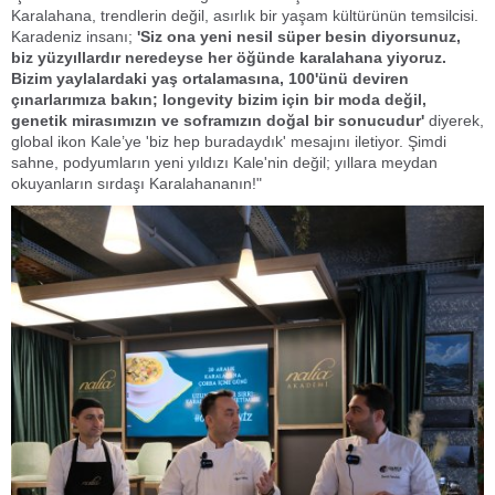
Karalahana, trendlerin değil, asırlık bir yaşam kültürünün temsilcisi.
Karadeniz insanı;
'Siz ona yeni nesil süper besin diyorsunuz,
biz yüzyıllardır neredeyse her öğünde karalahana yiyoruz.
Bizim yaylalardaki yaş ortalamasına, 100'ünü deviren
çınarlarımıza bakın; longevity bizim için bir moda değil,
genetik mirasımızın ve soframızın doğal bir sonucudur'
diyerek,
global ikon Kale’ye 'biz hep buradaydık' mesajını iletiyor. Şimdi
sahne, podyumların yeni yıldızı Kale'nin değil; yıllara meydan
okuyanların sırdaşı Karalahananın!"