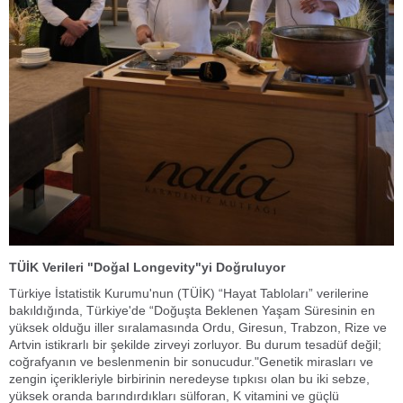
TÜİK Verileri "Doğal Longevity"yi Doğruluyor
Türkiye İstatistik Kurumu'nun (TÜİK) “Hayat Tabloları” verilerine
bakıldığında, Türkiye'de “Doğuşta Beklenen Yaşam Süresinin en
yüksek olduğu iller sıralamasında Ordu, Giresun, Trabzon, Rize ve
Artvin istikrarlı bir şekilde zirveyi zorluyor. Bu durum tesadüf değil;
coğrafyanın ve beslenmenin bir sonucudur."Genetik mirasları ve
zengin içerikleriyle birbirinin neredeyse tıpkısı olan bu iki sebze,
yüksek oranda barındırdıkları sülforan, K vitamini ve güçlü