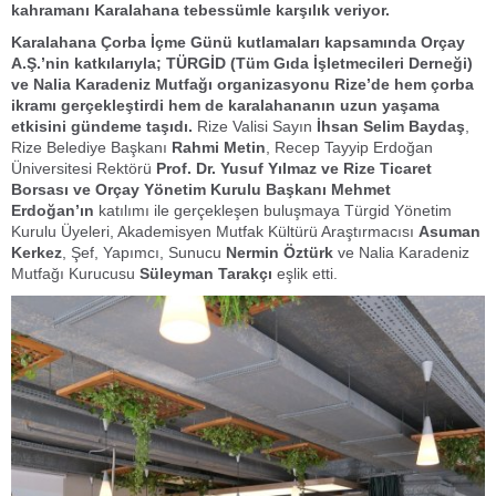
kahramanı Karalahana tebessümle karşılık veriyor.
Karalahana Çorba İçme Günü kutlamaları kapsamında Orçay
A.Ş.’nin katkılarıyla; TÜRGİD (Tüm Gıda İşletmecileri Derneği)
ve Nalia Karadeniz Mutfağı organizasyonu Rize’de hem çorba
ikramı gerçekleştirdi hem de karalahananın uzun yaşama
etkisini gündeme taşıdı.
Rize Valisi Sayın
İhsan Selim Baydaş
,
Rize Belediye Başkanı
Rahmi Metin
, Recep Tayyip Erdoğan
Üniversitesi Rektörü
Prof. Dr. Yusuf Yılmaz ve Rize Ticaret
Borsası ve Orçay Yönetim Kurulu Başkanı Mehmet
Erdoğan’ın
katılımı ile gerçekleşen buluşmaya Türgid Yönetim
Kurulu Üyeleri, Akademisyen Mutfak Kültürü Araştırmacısı
Asuman
Kerkez
, Şef, Yapımcı, Sunucu
Nermin Öztürk
ve Nalia Karadeniz
Mutfağı Kurucusu
Süleyman Tarakçı
eşlik etti.