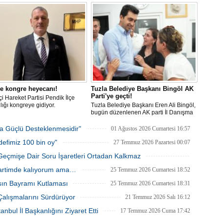
Be
pe Sosyal Tesislerinde
üzerinden sert bir açıklama yayınladı.
ştirildi.
1
Z
Do
Ne
Çe
Ab
1
e kongre heyecanı!
Tuzla Belediye Başkanı Bingöl AK
Parti'ye geçti!
tçi Hareket Partisi Pendik İlçe
ığı kongreye gidiyor.
Tuzla Belediye Başkanı Eren Ali Bingöl,
İb
bugün düzenlenen AK parti İl Danışma
Dİ
Meclisi'nde resmen AK Partili oldu.
Bingöl'e rozetini Cumhurbaşkanı Recep
ha Güçlü Desteklenmesidir"
01 Ağustos 2026 Cumartesi 16:57
Tayyip Erdoğan taktı.
defimiz 100 bin oy"
27 Temmuz 2026 Pazartesi 00:07
M
Ha
Geçmişe Dair Soru İşaretleri Ortadan Kalkmaz
S
26 Temmuz 2026 Pazar 23:43
Partimde kalıyorum ama…
25 Temmuz 2026 Cumartesi 18:52
P
sın Bayramı Kutlaması
25 Temmuz 2026 Cumartesi 18:31
Em
“
 Çalışmalarını Sürdürüyor
21 Temmuz 2026 Salı 16:12
M
bul İl Başkanlığını Ziyaret Etti
17 Temmuz 2026 Cuma 17:42