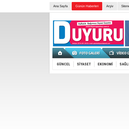
Ana Sayfa
Günün Haberleri
Arşiv
Siten
GÜNCEL
SİYASET
EKONOMİ
SAĞL