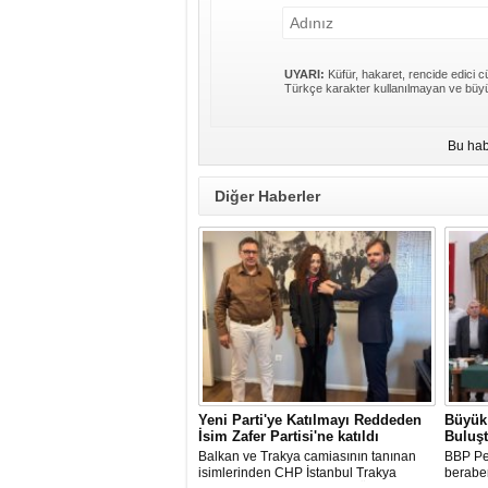
UYARI:
Küfür, hakaret, rencide edici cü
Türkçe karakter kullanılmayan ve büyü
Bu hab
Diğer Haberler
Yeni Parti'ye Katılmayı Reddeden
Büyük 
İsim Zafer Partisi'ne katıldı
Buluş
Balkan ve Trakya camiasının tanınan
BBP Pen
isimlerinden CHP İstanbul Trakya
beraber