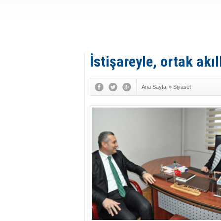
İstişareyle, ortak akı
Ana Sayfa
»
Siyaset