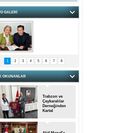
O GALERİ
hnzzzna
1
2
3
4
5
6
7
8
K OKUNANLAR
Trabzon ve
Çaykaralılar
Derneğinden
Kartal
kaymakamına
anlamlı ziyaret
Akif Manaf’a