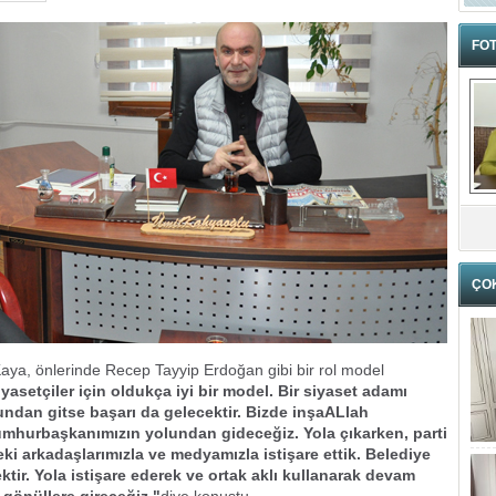
FOT
ÇO
aya, önlerinde Recep Tayyip Erdoğan gibi bir rol model
iyasetçiler için oldukça iyi bir model. Bir siyaset adamı
ndan gitse başarı da gelecektir. Bizde inşaALlah
umhurbaşkanımızın yolundan gideceğiz. Yola çıkarken, parti
eki arkadaşlarımızla ve medyamızla istişare ettik. Belediye
r. Yola istişare ederek ve ortak aklı kullanarak devam
 gönüllere gireceğiz."
diye konuştu.