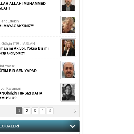
LLAH ALLAH! MUHAMMED
ALAH!
lent Ertekin
ALMAYACAKSINIZ!!!
. Gülçin ITIRLI ASLAN
man mı Akıyor, Yoksa Biz mi
çip Gidiyoruz?
lat Yavuz
ĞİTİM BİR SEN YAPAR
vgi Karaman
ANGİMİZİN HIRSIZI DAHA
AMUSLU?
1
2
3
4
5
of. Dr. Cahit Kurbanoğlu
OSNA-HERSEK VE KUDÜS
EO GALERİ
tma Saçak Akbulut