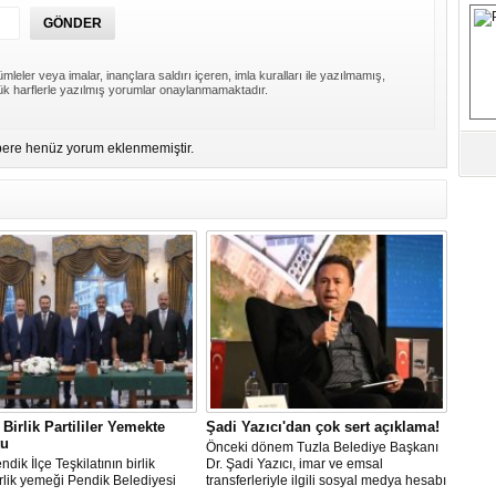
S
mleler veya imalar, inançlara saldırı içeren, imla kuralları ile yazılmamış,
Fa
k harflerle yazılmış yorumlar onaylanmamaktadır.
M
ere henüz yorum eklenmemiştir.
Ab
Sa
ve
Üm
Az
Pr
Bi
Ra
Birlik Partililer Yemekte
Şadi Yazıcı'dan çok sert açıklama!
B
tu
Önceki dönem Tuzla Belediye Başkanı
Y
dik İlçe Teşkilatının birlik
Dr. Şadi Yazıcı, imar ve emsal
lik yemeği Pendik Belediyesi
transferleriyle ilgili sosyal medya hesabı