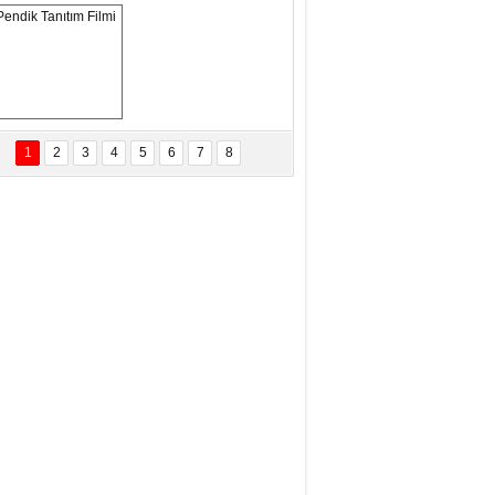
ANAL KERHANE!
tma Daştan
eftun Olmak
Pendik Tanıtım 
Filmi
1
2
3
4
5
6
7
8
bas Levent Ertekin
nal Medyanın Dijital Savaş Alanı
 İtibar Suikastları: Kızılay Örneği
it Kahyaoğlu
iz Türk Milleti Tarih Yazdı!
of.Dr.Hamdi Temel
z Böyle Bir Yozgat'ta Büyüdük
vza Zeybek
İR MİLLETİN TEKRAR DESTAN
AZMASI