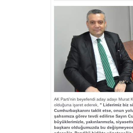
AK Parti'nin beyefendi aday adayı Murat K
olduğuna işaret ederek,
" Liderimiz biz s
Cumhurbaşkanını taklit etse, onun yolu
şahsımıza görev tevdi edilirse Sayın C
büyüklerimizle, yakınlarımızla, siyasett
başkanı olduğumuzda bu değişmeyecekti
edeceğiz. Pendik'i birlikte yöneteceğiz,