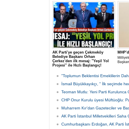
Rumeli Balkan Komisyonu Üyesi Semra
Hayalte
Eyüpoğlu'nun Zafer Partisi'ne katılması
gerçekle
heyecana sahne oldu.
AK Parti'ye geçen Çekmeköy
MHP'd
Belediye Başkanı Orhan
Milliye
Çerkez'den ilk mesaj: "Yeşil Yol
Başkanl
Projesi" ile Hızlı Başlangıç!
CHP'den istifa ederek AK Parti'ye katılan
Çekmeköy Belediye Başkanı Orhan
"Toplumun Beklentisi Emeklilerin Da
Çerkez, parti değişiminin ardından ilk
mesajını ilçeye yönelik projeyle verdi.
İsmail Büyükkayıkçı, " İlk seçimde he
Çerkez, 105 bin metrekarelik "Yeşil Yol
Teoman Mutlu: Yeni Parti Kurulunca 
Projesi"nin, yeni dönemde atılacak ilk
adım olacağını açıkladı
CHP Onur Kurulu üyesi Müftüoğlu: 
Muharrem Kır'dan Gazeteciler ve Ba
AK Parti İstanbul Milletvekilleri Saha
Cumhurbaşkanı Erdoğan, AK Parti İstan