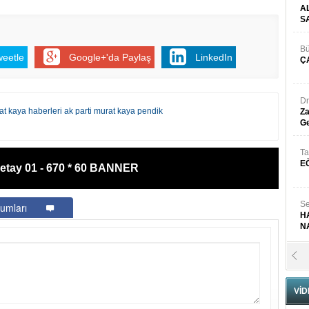
A
S
Bü
weetle
Google+'da Paylaş
LinkedIn
Ç
Dr
t kaya haberleri ak parti murat kaya pendik
Za
Ge
Ta
E
etay 01 - 670 * 60 BANNER
Se
umları
H
N
Pr
B
VİD
Fa