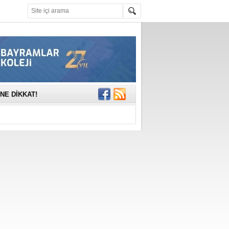
mına anlamlı
NE DİKKAT!
rinde..
katıldı
gisi’nde
DEĞİL, DOĞRU
erildi
n Ercan Ekşi son
ı Selahattin