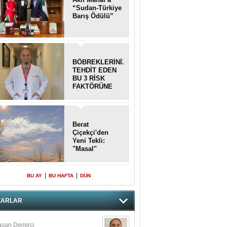
“Sudan-Türkiye
Barış Ödülü”
BÖBREKLERİNİZİ
TEHDİT EDEN
BU 3 RİSK
FAKTÖRÜNE
DİKKAT!
Berat
Çiçekçi'den
Yeni Tekli:
"Masal"
|
|
BU AY
BU HAFTA
DÜN
ZARLAR
san Demirci