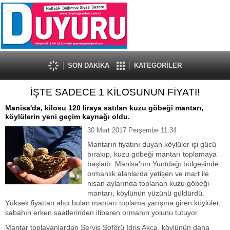
SON DAKİKA
KATEGORİLER
İŞTE SADECE 1 KİLOSUNUN FİYATI!
Manisa'da, kilosu 120 liraya satılan kuzu göbeği mantarı,
köylülerin yeni geçim kaynağı oldu.
30 Mart 2017 Perşembe 11:34
Mantarın fiyatını duyan köylüler işi gücü
bırakıp, kuzu göbeği mantarı toplamaya
başladı. Manisa'nın Yuntdağı bölgesinde
ormanlık alanlarda yetişen ve mart ile
nisan aylarında toplanan kuzu göbeği
mantarı, köylünün yüzünü güldürdü.
Yüksek fiyattan alıcı bulan mantarı toplama yarışına giren köylüler,
sabahın erken saatlerinden itibaren ormanın yolunu tutuyor.
Mantar toplayanlardan Servis Şoförü İdris Akça, köylünün daha