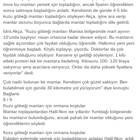
önce bu mantarı yemek için topladığını, ancak fiyatını öğrendikten
sonra satmaya başladığını anlattı. Kendisinin de günde 4-5 kilo
kuzu göbeği mantarı topladığını söyleyen Akça, işine ara verip
mantar sezonu boyunca dağlarda mantar topladığını dile getirdi.
İdris Akça, "Kuzu göbeği mantarı Manisa bölgesinde mart ayının
10'unda başlıyor, nisan ortasına kadar devam ediyor. Bu mantarın
sağlık açısından çok faydalı olduğunu öğrendik. Halkımız yeni yeni
öğrenmeye başladı. Köylü toplayıp, yiyordu. Doktorlar da çok
faydalı olduğunu söylüyor. Kansere iyi geldiği söyleniyor. 1 kilo
etteki protein tek bir mantara bedelmiş. Kilosunu 100- 120 liraya
satıyoruz ama aracılara veriyoruz. Onlar da daha yüksek fiyatlara
veriyorlar" dedi.
Çok nadir bulunan bir mantar. Kendisini çok güzel saklıyor. Ben
bulabilmek için günde 30 kilometre yol yürüyorum" diye konuştu.
Bağlantı
8 / 9
Kuzu göbeği mantarı için ormana koştular
Mantar toplayanlardan Halil Akın ise yıllardır Yuntdağı bölgesinde
bu mantarın bulunduğunu, ancak pahalı bir mantar olduğunu yeni
öğrendiklerini söyledi.
Kuzu göbeği mantarı için ormana koştular
Eskiden evlerinde yemek için topladıklarını anlatan Halil Akın, artık