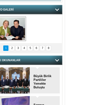
O GALERİ
hnzzzna
1
2
3
4
5
6
7
8
K OKUNANLAR
Büyük Birlik
Partililer
Yemekte
Buluştu
Şennur