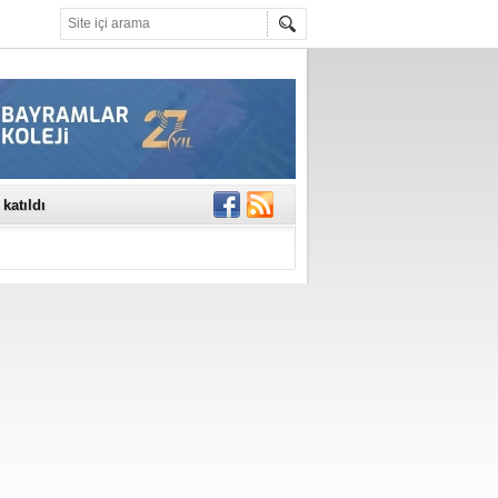
rinde..
katıldı
gisi’nde
DEĞİL, DOĞRU
erildi
n Ercan Ekşi son
ı Selahattin
En Değerli
en 10 Nokta