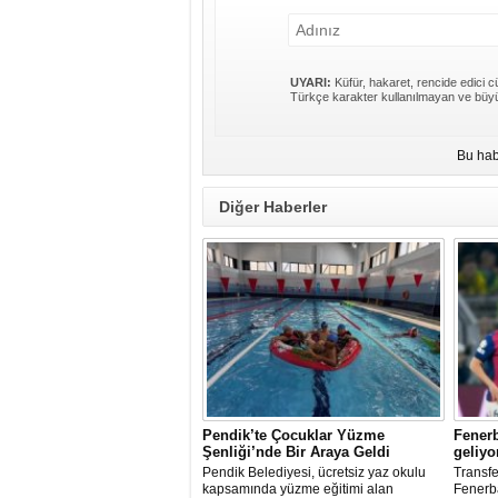
UYARI:
Küfür, hakaret, rencide edici cü
Türkçe karakter kullanılmayan ve büyü
Bu hab
Diğer Haberler
Pendik’te Çocuklar Yüzme
Fenerb
Şenliği’nde Bir Araya Geldi
geliyo
Pendik Belediyesi, ücretsiz yaz okulu
Transfe
kapsamında yüzme eğitimi alan
Fenerba