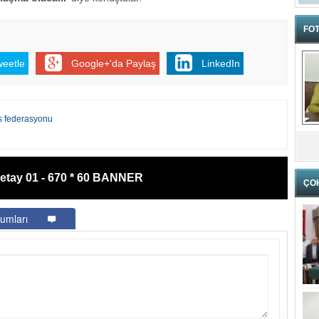
FOT
weetle
Google+'da Paylaş
LinkedIn
ks federasyonu
etay 01 - 670 * 60 BANNER
ÇO
umları