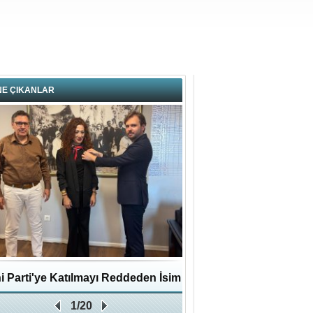
NE ÇIKANLAR
i Parti'ye Katılmayı Reddeden İsim
Pendikli Murat genç yaş
1/20
Zafer Partisi'ne katıldı