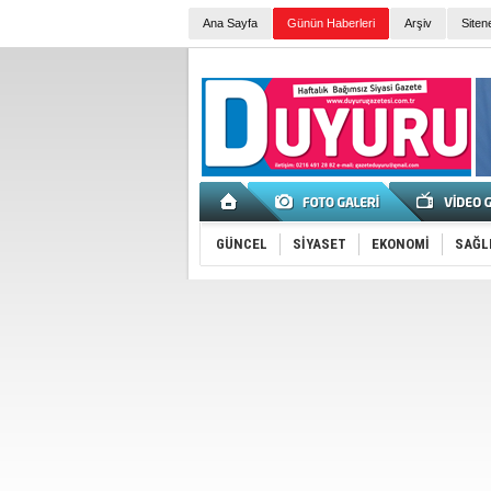
Ana Sayfa
Günün Haberleri
Arşiv
Siten
GÜNCEL
SİYASET
EKONOMİ
SAĞL