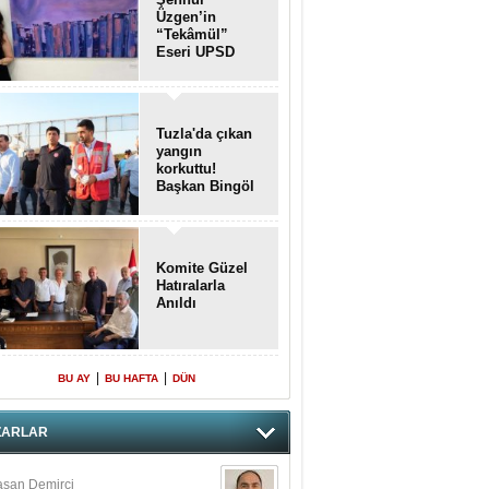
Üzgen’in
“Tekâmül”
Eseri UPSD
2026 Yaz
Sergisi’nde
Sanatseverlerle
Buluştu
Tuzla'da çıkan
yangın
korkuttu!
Başkan Bingöl
olay yerinde..
Komite Güzel
Hatıralarla
Anıldı
|
|
BU AY
BU HAFTA
DÜN
ZARLAR
san Demirci