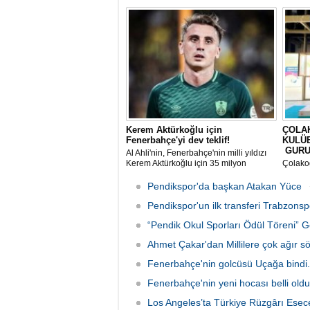
öğrenciler için üç farklı spor
sona ul
kompleksinde yüzme şenlikleri
düzenledi.
Kerem Aktürkoğlu için
ÇOLA
Fenerbahçe'yi dev teklif!
KULÜ
GURU
Al Ahli'nin, Fenerbahçe'nin milli yıldızı
Kerem Aktürkoğlu için 35 milyon
Çolakoğ
Euro'luk teklif yaptığı öne sürüldü. Sarı-
yüzücü
lacivertli yönetimin ve oyuncu
Ulusal 
Pendikspor'da başkan Atakan Yüce
cephesinin transfer teklifini
Müsabak
değerlendirdiği iddia edildi.
Pendikspor'un ilk transferi Trabzons
perfor
elde ett
“Pendik Okul Sporları Ödül Töreni” Ge
Ahmet Çakar'dan Millilere çok ağır sö
Fenerbahçe'nin golcüsü Uçağa bindi. L
Fenerbahçe'nin yeni hocası belli old
Los Angeles’ta Türkiye Rüzgârı Esec