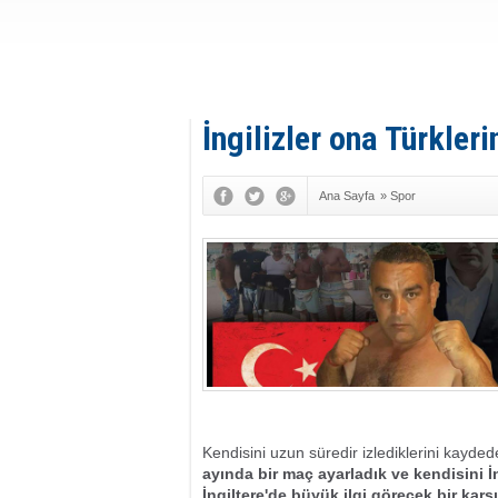
İngilizler ona Türkleri
Ana Sayfa
»
Spor
Kendisini uzun süredir izlediklerini kayded
ayında bir maç ayarladık ve kendisini İ
İngiltere'de büyük ilgi görecek bir kar