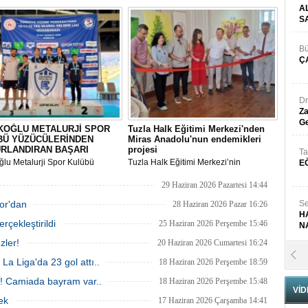
aşıldı.
futbolcuyu İstanbul Havalimanı'nda
A
yüzlerce taraftar coşkuyla karşıladı.
S
Bü
Ç
Dr
Za
Ge
KOĞLU METALURJİ SPOR
Tuzla Halk Eğitimi Merkezi'nden
BÜ YÜZÜCÜLERİNDEN
Miras Anadolu'nun endemikleri
RLANDIRAN BAŞARI
projesi
Ta
lu Metalurji Spor Kulübü
Tuzla Halk Eğitimi Merkezi’nin
E
leri, 2025-2026 Yüzme Sezonu
Çanakkale Devlet Güzel Sanatlar
Gelişim Ligi Bölge
Galerisi’nde gerçekleştirdiği ‘’Miras-
29 Haziran 2026 Pazartesi 14:44
aları'nda gösterdikleri başarılı
Anadolu’nun Endemikleri’’ Projesi
por'dan
manslarla hem önemli dereceler
sergisi görkemli bir törenle hizmete
Se
28 Haziran 2026 Pazar 16:26
i
girdi.
H
rçekleştirildi
25 Haziran 2026 Perşembe 15:46
N
zler!
20 Haziran 2026 Cumartesi 16:24
Pr
a Liga'da 23 gol attı..
18 Haziran 2026 Perşembe 18:59
B
u! Camiada bayram var..
18 Haziran 2026 Perşembe 15:48
VİD
ek
17 Haziran 2026 Çarşamba 14:41
Fa