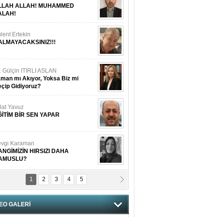
LLAH ALLAH! MUHAMMED
ALAH!
lent Ertekin
ALMAYACAKSINIZ!!!
. Gülçin ITIRLI ASLAN
man mı Akıyor, Yoksa Biz mi
çip Gidiyoruz?
lat Yavuz
ĞİTİM BİR SEN YAPAR
vgi Karaman
ANGİMİZİN HIRSIZI DAHA
AMUSLU?
1
2
3
4
5
of. Dr. Cahit Kurbanoğlu
OSNA-HERSEK VE KUDÜS
EO GALERİ
tma Saçak Akbulut