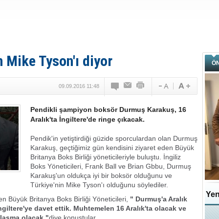
n Mike Tyson'ı diyor
Ö
09.09.2016 11:48
Pendikli şampiyon boksör Durmuş Karakuş, 16
Aralık'ta İngiltere'de ringe çıkacak.
Pendik'in yetiştirdiği güzide sporculardan olan Durmuş
Karakuş, geçtiğimiz gün kendisini ziyaret eden Büyük
Britanya Boks Birliği yöneticileriyle buluştu. İngiliz
Boks Yöneticileri, Frank Ball ve Brian Gbbu, Durmuş
Karakuş'un oldukça iyi bir boksör olduğunu ve
Türkiye'nin Mike Tyson'ı olduğunu söylediler.
Yen
en Büyük Britanya Boks Birliği Yöneticileri,
" Durmuş'a Aralık
ngiltere'ye davet ettik. Muhtemelen 16 Aralık'ta olacak ve
şılaşma olacak."
diye konuştular.