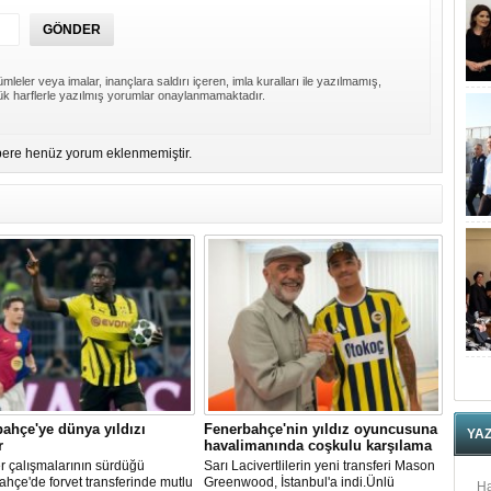
mleler veya imalar, inançlara saldırı içeren, imla kuralları ile yazılmamış,
k harflerle yazılmış yorumlar onaylanmamaktadır.
ere henüz yorum eklenmemiştir.
ahçe'ye dünya yıldızı
Fenerbahçe'nin yıldız oyuncusuna
YA
r
havalimanında coşkulu karşılama
r çalışmalarının sürdüğü
Sarı Lacivertlilerin yeni transferi Mason
hçe'de forvet transferinde mutlu
Greenwood, İstanbul'a indi.Ünlü
Ha