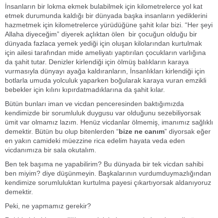
İnsanların bir lokma ekmek bulabilmek için kilometrelerce yol kat
etmek durumunda kaldığı bir dünyada başka insanların yediklerini
hazmetmek için kilometrelerce yürüdüğüne şahit kılar bizi. “Her şeyi
Allaha diyeceğim” diyerek açlıktan ölen bir çocuğun olduğu bir
dünyada fazlaca yemek yediği için oluşan kilolarından kurtulmak
için ailesi tarafından mide ameliyatı yaptırılan çocukların varlığına
da şahit tutar. Denizler kirlendiği için ölmüş balıkların karaya
vurmasıyla dünyayı ayağa kaldıranların, İnsanlıkları kirlendiği için
botlarla umuda yolculuk yaparken boğularak karaya vuran emzikli
bebekler için kılını kıpırdatmadıklarına da şahit kılar.
Bütün bunları iman ve vicdan penceresinden baktığımızda
kendimizde bir sorumluluk duygusu var olduğunu sezebiliyorsak
ümit var olmamız lazım. Henüz vicdanlar ölmemiş, imanımız sağlıklı
demektir. Bütün bu olup bitenlerden “
bize ne canım
” diyorsak eğer
en yakın camideki müezzine rica edelim hayata veda eden
vicdanımıza bir sala okutalım.
Ben tek başıma ne yapabilirim? Bu dünyada bir tek vicdan sahibi
ben miyim? diye düşünmeyin. Başkalarının vurdumduymazlığından
kendimize sorumluluktan kurtulma payesi çıkartıyorsak aldanıyoruz
demektir.
Peki, ne yapmamız gerekir?