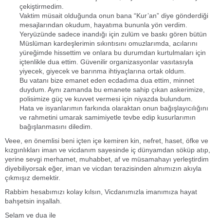
çekiştirmedim.
Vaktim müsait olduğunda onun bana “Kur’an” diye gönderdiği
mesajlarından okudum, hayatıma bununla yön verdim.
Yeryüzünde sadece inandığı için zulüm ve baskı gören bütün
Müslüman kardeşlerimin sıkıntısını omuzlarımda, acılarını
yüreğimde hissettim ve onlara bu durumdan kurtulmaları için
içtenlikle dua ettim. Güvenilir organizasyonlar vasıtasıyla
yiyecek, giyecek ve barınma ihtiyaçlarına ortak oldum.
Bu vatanı bize emanet eden ecdadıma dua ettim, minnet
duydum. Aynı zamanda bu emanete sahip çıkan askerimize,
polisimize güç ve kuvvet vermesi için niyazda bulundum.
Hata ve isyanlarımın farkında olaraktan onun bağışlayıcılığını
ve rahmetini umarak samimiyetle tevbe edip kusurlarımın
bağışlanmasını diledim.
Veee, en önemlisi beni içten içe kemiren kin, nefret, haset, öfke ve
kızgınlıkları iman ve vicdanım sayesinde iç dünyamdan söküp atıp,
yerine sevgi merhamet, muhabbet, af ve müsamahayı yerleştirdim
diyebiliyorsak eğer, iman ve vicdan terazisinden alnımızın akıyla
çıkmışız demektir.
Rabbim hesabımızı kolay kılsın, Vicdanımızla imanımıza hayat
bahşetsin inşallah.
Selam ve dua ile