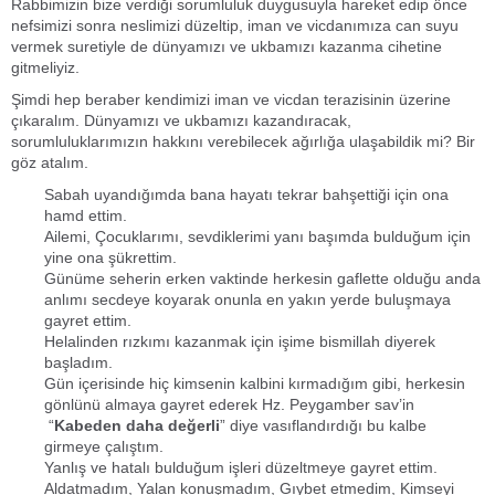
Rabbimizin bize verdiği sorumluluk duygusuyla hareket edip önce
nefsimizi sonra neslimizi düzeltip, iman ve vicdanımıza can suyu
vermek suretiyle de dünyamızı ve ukbamızı kazanma cihetine
gitmeliyiz.
Şimdi hep beraber kendimizi iman ve vicdan terazisinin üzerine
çıkaralım. Dünyamızı ve ukbamızı kazandıracak,
sorumluluklarımızın hakkını verebilecek ağırlığa ulaşabildik mi? Bir
göz atalım.
Sabah uyandığımda bana hayatı tekrar bahşettiği için ona
hamd ettim.
Ailemi, Çocuklarımı, sevdiklerimi yanı başımda bulduğum için
yine ona şükrettim.
Günüme seherin erken vaktinde herkesin gaflette olduğu anda
anlımı secdeye koyarak onunla en yakın yerde buluşmaya
gayret ettim.
Helalinden rızkımı kazanmak için işime bismillah diyerek
başladım.
Gün içerisinde hiç kimsenin kalbini kırmadığım gibi, herkesin
gönlünü almaya gayret ederek Hz. Peygamber sav’in
“
Kabeden daha değerli
” diye vasıflandırdığı bu kalbe
girmeye çalıştım.
Yanlış ve hatalı bulduğum işleri düzeltmeye gayret ettim.
Aldatmadım, Yalan konuşmadım, Gıybet etmedim, Kimseyi