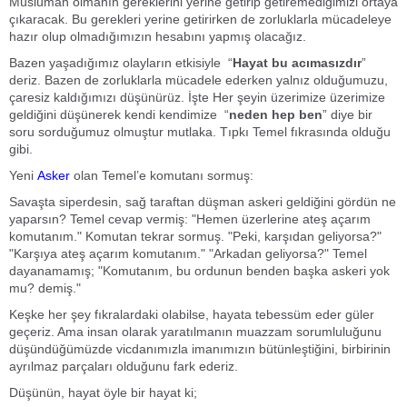
Müslüman olmanın gereklerini yerine getirip getiremediğimizi ortaya
çıkaracak. Bu gerekleri yerine getirirken de zorluklarla mücadeleye
hazır olup olmadığımızın hesabını yapmış olacağız.
Bazen yaşadığımız olayların etkisiyle “
Hayat bu acımasızdır
”
deriz. Bazen de zorluklarla mücadele ederken yalnız olduğumuzu,
çaresiz kaldığımızı düşünürüz. İşte Her şeyin üzerimize üzerimize
geldiğini düşünerek kendi kendimize “
neden hep ben
” diye bir
soru sorduğumuz olmuştur mutlaka. Tıpkı Temel fıkrasında olduğu
gibi.
Yeni
Asker
olan Temel’e komutanı sormuş:
Savaşta siperdesin, sağ taraftan düşman askeri geldiğini gördün ne
yaparsın? Temel cevap vermiş: "Hemen üzerlerine ateş açarım
komutanım." Komutan tekrar sormuş. "Peki, karşıdan geliyorsa?"
"Karşıya ateş açarım komutanım." "Arkadan geliyorsa?" Temel
dayanamamış; "Komutanım, bu ordunun benden başka askeri yok
mu? demiş."
Keşke her şey fıkralardaki olabilse, hayata tebessüm eder güler
geçeriz. Ama insan olarak yaratılmanın muazzam sorumluluğunu
düşündüğümüzde vicdanımızla imanımızın bütünleştiğini, birbirinin
ayrılmaz parçaları olduğunu fark ederiz.
Düşünün, hayat öyle bir hayat ki;