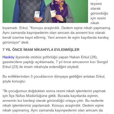
teyzesi
olarak
göründüğü
için resmi
nikah
kıyamadı. Erkul, "Konuyu araştırdık. Dedem eşine nikah yapmamış.
Aynı zamanda kayınpederim olan amcam da annemi kızı olarak
kendi üzerine kayıt ettirmiş. Yani annem ile eşim kayıtlarda kardeş
görünüyor" dedi.
7 YIL ÖNCE İMAM NİKAHIYLA EVLENMİŞLER
Hasköy
ilçesinde otobüs şoförlüğü yapan Hakan Erkul (28),
gazetecilere yaptığı açıklamada, 7 yıl önce amcasının kızı Songül
Erkul (23) ile imam nikahıyla evlendiğini söyledi.
Bu evliliklerinden 3 çocuklarının dünyaya geldiğini anlatan Erkul,
şöyle konuştu:
"İlk çocuğumuz doğduktan sonra resmi nikah işlemlerini yapmak
için İlçe Nüfus Müdürlüğüne gittik. Burada kayıtlarda eşimin,
annemin kız kardeşi olarak göründüğü ortaya çıktı. Bu nedenle
nikah işlemlerimiz yapılamadı. Konuyu araştırdık. Dedem eşine
nikah yapmamış. Aynı zamanda kayınpederim olan amcam da