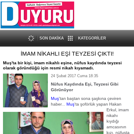
SON DAKİKA
KATEGORİLER
İMAM NİKAHLI EŞİ TEYZESİ ÇIKTI!
Muş'ta bir kişi, imam nikahlı eşine, nüfus kaydında teyzesi
olarak göründüğü için resmi nikah kıyamadı.
24 Şubat 2017 Cuma 18:35
Nüfus Kaydında Eşi, Teyzesi Gibi
Görünüyor
Muş
'tan baştan sona şaşkına çeviren
haber...
Muş
'ta şoförlük yapan Hakan
Erkul, imam
nikahı
kıydığı
amcasının
kızı, nüfusta