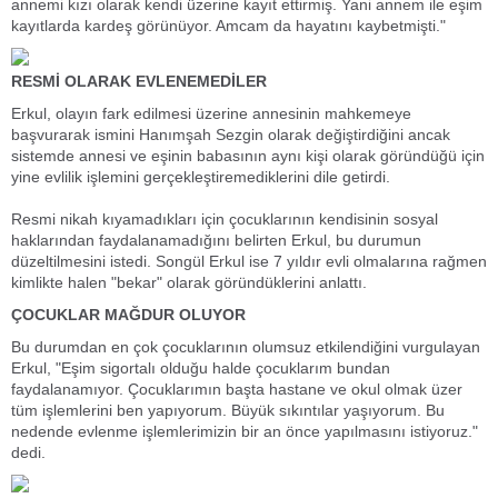
annemi kızı olarak kendi üzerine kayıt ettirmiş. Yani annem ile eşim
kayıtlarda kardeş görünüyor. Amcam da hayatını kaybetmişti."
RESMİ OLARAK EVLENEMEDİLER
Erkul, olayın fark edilmesi üzerine annesinin mahkemeye
başvurarak ismini Hanımşah Sezgin olarak değiştirdiğini ancak
sistemde annesi ve eşinin babasının aynı kişi olarak göründüğü için
yine evlilik işlemini gerçekleştiremediklerini dile getirdi.
Resmi nikah kıyamadıkları için çocuklarının kendisinin sosyal
haklarından faydalanamadığını belirten Erkul, bu durumun
düzeltilmesini istedi. Songül Erkul ise 7 yıldır evli olmalarına rağmen
kimlikte halen "bekar" olarak göründüklerini anlattı.
ÇOCUKLAR MAĞDUR OLUYOR
Bu durumdan en çok çocuklarının olumsuz etkilendiğini vurgulayan
Erkul, "Eşim sigortalı olduğu halde çocuklarım bundan
faydalanamıyor. Çocuklarımın başta hastane ve okul olmak üzer
tüm işlemlerini ben yapıyorum. Büyük sıkıntılar yaşıyorum. Bu
nedende evlenme işlemlerimizin bir an önce yapılmasını istiyoruz."
dedi.