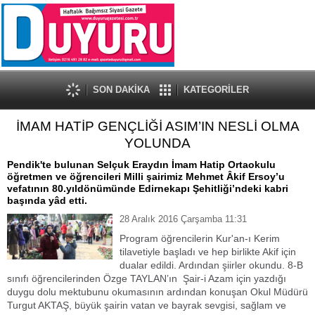
SON DAKİKA
KATEGORİLER
İMAM HATİP GENÇLİĞİ ASIM’IN NESLİ OLMA
YOLUNDA
Pendik'te bulunan Selçuk Eraydın İmam Hatip Ortaokulu
öğretmen ve öğrencileri Milli şairimiz Mehmet Âkif Ersoy’u
vefatının 80.yıldönümünde Edirnekapı Şehitliği’ndeki kabri
başında yâd etti.
28 Aralık 2016 Çarşamba 11:31
Program öğrencilerin Kur'an-ı Kerim
tilavetiyle başladı ve hep birlikte Akif için
dualar edildi. Ardından şiirler okundu. 8-B
sınıfı öğrencilerinden Özge TAYLAN’ın Şair-i Azam için yazdığı
duygu dolu mektubunu okumasının ardından konuşan Okul Müdürü
Turgut AKTAŞ, büyük şairin vatan ve bayrak sevgisi, sağlam ve