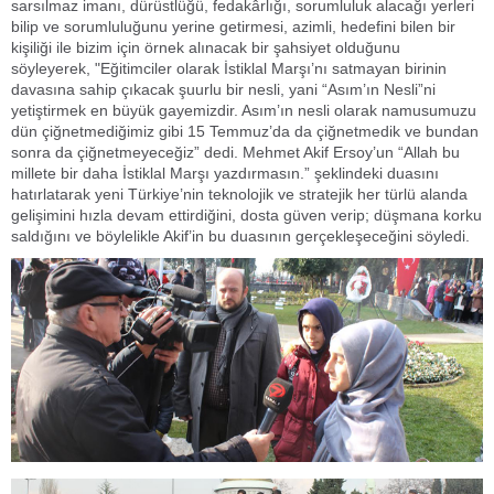
sarsılmaz imanı, dürüstlüğü, fedakârlığı, sorumluluk alacağı yerleri
bilip ve sorumluluğunu yerine getirmesi, azimli, hedefini bilen bir
kişiliği ile bizim için örnek alınacak bir şahsiyet olduğunu
söyleyerek, "Eğitimciler olarak İstiklal Marşı’nı satmayan birinin
davasına sahip çıkacak şuurlu bir nesli, yani “Asım’ın Nesli”ni
yetiştirmek en büyük gayemizdir. Asım’ın nesli olarak namusumuzu
dün çiğnetmediğimiz gibi 15 Temmuz’da da çiğnetmedik ve bundan
sonra da çiğnetmeyeceğiz” dedi. Mehmet Akif Ersoy’un “Allah bu
millete bir daha İstiklal Marşı yazdırmasın.” şeklindeki duasını
hatırlatarak yeni Türkiye’nin teknolojik ve stratejik her türlü alanda
gelişimini hızla devam ettirdiğini, dosta güven verip; düşmana korku
saldığını ve böylelikle Akif’in bu duasının gerçekleşeceğini söyledi.