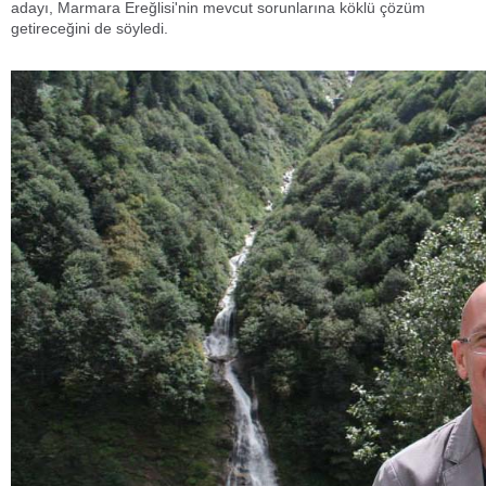
adayı, Marmara Ereğlisi'nin mevcut sorunlarına köklü çözüm
getireceğini de söyledi.