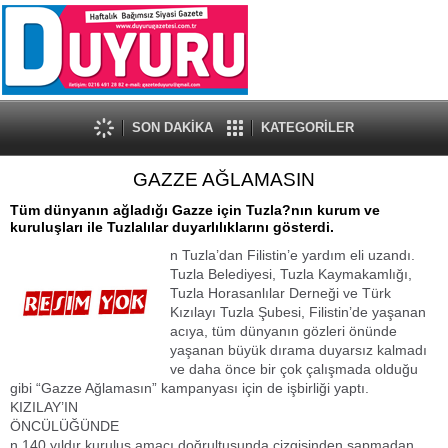
SON DAKİKA
KATEGORİLER
GAZZE AĞLAMASIN
Tüm dünyanın ağladığı Gazze için Tuzla?nın kurum ve
kuruluşları ile Tuzlalılar duyarlılıklarını gösterdi.
n Tuzla’dan Filistin’e yardım eli uzandı.
Tuzla Belediyesi, Tuzla Kaymakamlığı,
Tuzla Horasanlılar Derneği ve Türk
Kızılayı Tuzla Şubesi, Filistin’de yaşanan
acıya, tüm dünyanın gözleri önünde
yaşanan büyük dırama duyarsız kalmadı
ve daha önce bir çok çalışmada olduğu
gibi “Gazze Ağlamasın” kampanyası için de işbirliği yaptı.
KIZILAY’IN
ÖNCÜLÜĞÜNDE
n 140 yıldır kuruluş amacı doğrultusunda çizgisinden sapmadan