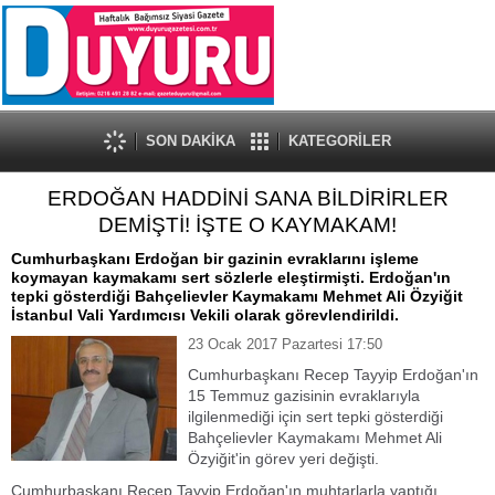
SON DAKİKA
KATEGORİLER
ERDOĞAN HADDİNİ SANA BİLDİRİRLER
DEMİŞTİ! İŞTE O KAYMAKAM!
Cumhurbaşkanı Erdoğan bir gazinin evraklarını işleme
koymayan kaymakamı sert sözlerle eleştirmişti. Erdoğan'ın
tepki gösterdiği Bahçelievler Kaymakamı Mehmet Ali Özyiğit
İstanbul Vali Yardımcısı Vekili olarak görevlendirildi.
23 Ocak 2017 Pazartesi 17:50
Cumhurbaşkanı Recep Tayyip Erdoğan'ın
15 Temmuz gazisinin evraklarıyla
ilgilenmediği için sert tepki gösterdiği
Bahçelievler Kaymakamı Mehmet Ali
Özyiğit'in görev yeri değişti.
Cumhurbaşkanı Recep Tayyip Erdoğan'ın muhtarlarla yaptığı