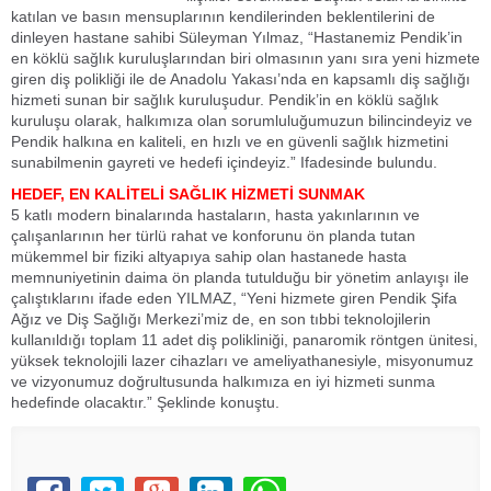
katılan ve basın mensuplarının kendilerinden beklentilerini de
dinleyen hastane sahibi Süleyman Yılmaz, “Hastanemiz Pendik’in
en köklü sağlık kuruluşlarından biri olmasının yanı sıra yeni hizmete
giren diş polikliği ile de Anadolu Yakası’nda en kapsamlı diş sağlığı
hizmeti sunan bir sağlık kuruluşudur. Pendik’in en köklü sağlık
kuruluşu olarak, halkımıza olan sorumluluğumuzun bilincindeyiz ve
Pendik halkına en kaliteli, en hızlı ve en güvenli sağlık hizmetini
sunabilmenin gayreti ve hedefi içindeyiz.” Ifadesinde bulundu.
HEDEF, EN KALİTELİ SAĞLIK HİZMETİ SUNMAK
5 katlı modern binalarında hastaların, hasta yakınlarının ve
çalışanlarının her türlü rahat ve konforunu ön planda tutan
mükemmel bir fiziki altyapıya sahip olan hastanede hasta
memnuniyetinin daima ön planda tutulduğu bir yönetim anlayışı ile
çalıştıklarını ifade eden YILMAZ, “Yeni hizmete giren Pendik Şifa
Ağız ve Diş Sağlığı Merkezi’miz de, en son tıbbi teknolojilerin
kullanıldığı toplam 11 adet diş polikliniği, panaromik röntgen ünitesi,
yüksek teknolojili lazer cihazları ve ameliyathanesiyle, misyonumuz
ve vizyonumuz doğrultusunda halkımıza en iyi hizmeti sunma
hedefinde olacaktır.” Şeklinde konuştu.