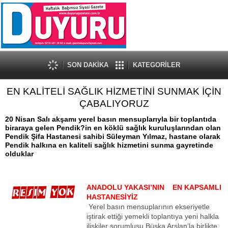
SON DAKİKA
KATEGORİLER
EN KALİTELİ SAĞLIK HİZMETİNİ SUNMAK İÇİN
ÇABALIYORUZ
20 Nisan Salı akşamı yerel basın mensuplarıyla bir toplantıda
biraraya gelen Pendik?in en köklü sağlık kuruluşlarından olan
Pendik Şifa Hastanesi sahibi Süleyman Yılmaz, hastane olarak
Pendik halkına en kaliteli sağlık hizmetini sunma gayretinde
olduklar
ANADOLU YAKASI’NIN EN KAPSAMLI
HASTANESİYİZ
Yerel basın mensuplarının ekseriyetle
iştirak ettiği yemekli toplantıya yeni halkla
ilişkiler sorumlusu Büşka Arslan’la birlikte