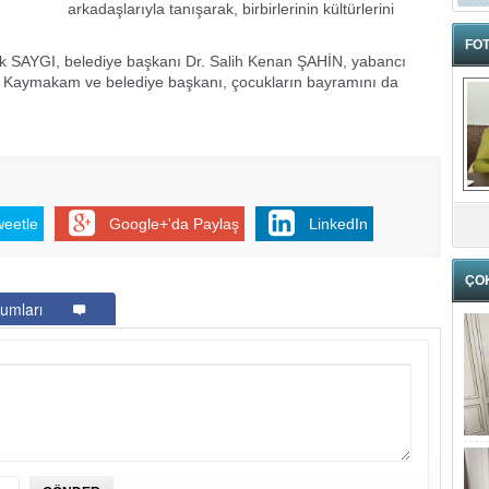
arkadaşlarıyla tanışarak, birbirlerinin kültürlerini
FOT
SAYGI, belediye başkanı Dr. Salih Kenan ŞAHİN, yabancı
rdi. Kaymakam ve belediye başkanı, çocukların bayramını da
weetle
Google+'da Paylaş
LinkedIn
ÇO
umları