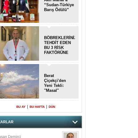
“Sudan-Türkiye
Barış Ödülü”
BÖBREKLERİNİZİ
TEHDİT EDEN
BU 3 RİSK
FAKTÖRÜNE
DİKKAT!
Berat
Çiçekçi'den
Yeni Tekli:
"Masal"
|
|
BU AY
BU HAFTA
DÜN
ZARLAR
san Demirci