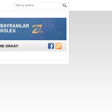
mına anlamlı
NE DİKKAT!
rinde..
katıldı
gisi’nde
DEĞİL, DOĞRU
erildi
n Ercan Ekşi son
ı Selahattin