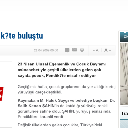
k?te buluştu
Ö
21.04.2009 00:00
23 Nisan Ulusal Egemenlik ve Çocuk Bayramı
münasebetiyle çeşitli ülkelerden gelen çok
sayıda çocuk, Pendik?te misafir ediliyor.
Geçtiğimiz hafta, çocuk gruplarının da yer aldığı kortej
yürüyüşü gerçekleştirildi.
Kaymakam M. Haluk Saygı
ve
belediye başkanı Dr.
Salih Kenan ŞAHİN’
in de katıldığı yürüyüş, renkli
görüntülere sahne oldu. ŞAHİN, yürüyüş esnasında
Tra
Pendiklilere karanfil verdi.
Değişik ülkelerden gelen çocuklar, Türkiye’deki
Ka