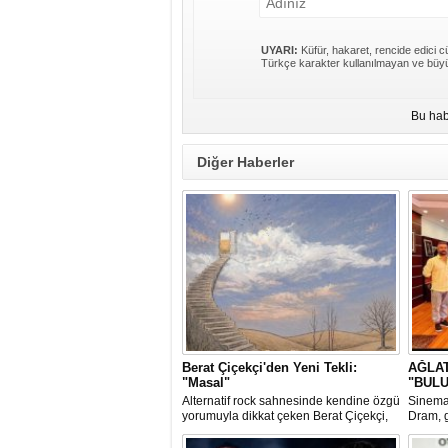
UYARI:
Küfür, hakaret, rencide edici cü
Türkçe karakter kullanılmayan ve büyü
Bu hab
Diğer Haberler
Berat Çiçekçi'den Yeni Tekli:
AĞLA
"Masal"
"BULU
Alternatif rock sahnesinde kendine özgü
Sinema
yorumuyla dikkat çeken Berat Çiçekçi,
Dram, g
yeni teklisi "Masal" ile dinleyicisini içsel
zorlaya
bir hesaplaşmanın tam ortasına davet
çekimle