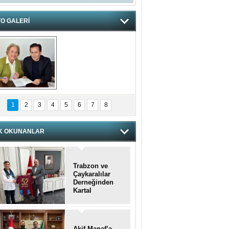
O GALERİ
hnzzzna
1
2
3
4
5
6
7
8
K OKUNANLAR
Trabzon ve
Çaykaralılar
Derneğinden
Kartal
kaymakamına
anlamlı ziyaret
Akif Manaf’a