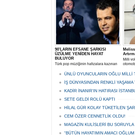
ediyor.
sürüyor
90'LARIN EFSANE ŞARKISI
Meliss
ÜZÜLME YENİDEN HAYAT
Artırm
BULUYOR
Milli v
Türk pop müziğinin hafızalara kazınan
otomobi
eserlerinden ‘Üzülme’, yıllar sonra
yoğun i
yepyeni bir yorumla yeniden
yüksek 
ÜNLÜ OYUNCULARIN OĞLU MİLLİ 
müzikseverlerle buluşmaya hazırlanıyor.
İŞ DÜNYASINDAN RENKLİ YAŞAMA
KADİR İNANIR’IN HATIRASI İSTAN
SETE GELDİ ROLÜ KAPTI
HİLAL GÜR KOLAY TÜKETİLEN ŞA
CEM ÖZER CENNETLİK OLDU!
MAGAZİN KULİSLERİ BU SORUYLA 
“BÜTÜN HAYATIMIN AMACI OĞLUM