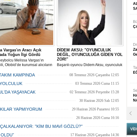
A
.
sahne aldığı dev konserle adeta yeri
yerinden oynattı,
S
Bü
Ç
Dr
Za
a Vargas'ın Aracı Açık
DİDEM AKSU: "OYUNCULUK
ada Yoğun İlgi Gördü
DEĞİL, OYUNCULUĞA GİDEN YOL
Ge
ZOR!"
oleybolcu Melissa Vargas’ın
li, Otobid’de kurumsal alıcıların
Başarılı oyuncu Didem Aksu, oyunculuk
Ta
lgi gösterdiği açık artırmada en
sektöründeki en büyük sıkıntının kamera
E
teklifle yeni sahibini buldu.
karşısına geçmek değil, o noktaya
TAKIM KAMPINDA
08 Temmuz 2026 Çarşamba 12:05
gelebilmek olduğunu söyledi.
 YOLCULUK
03 Temmuz 2026 Cuma 11:15
Se
BUL’DA YAŞAYACAK
02 Temmuz 2026 Perşembe 15:28
H
N
30 Haziran 2026 Salı 12:05
RKILAR YAPMIYORUM
29 Haziran 2026 Pazartesi 10:55
Pr
26 Haziran 2026 Cuma 16:16
B
ÇALKALANIYOR: "KİM BU MAVİ GÖZLÜ?"
VİD
24 Haziran 2026 Çarşamba 10:33
 OLDU”
17 Haziran 2026 Çarşamba 14:36
Fa