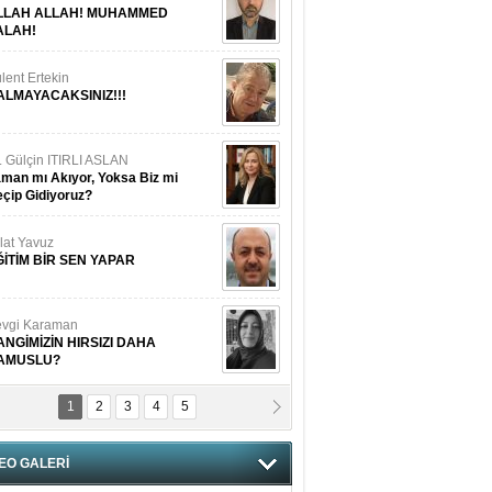
LLAH ALLAH! MUHAMMED
ALAH!
lent Ertekin
ALMAYACAKSINIZ!!!
. Gülçin ITIRLI ASLAN
man mı Akıyor, Yoksa Biz mi
çip Gidiyoruz?
lat Yavuz
ĞİTİM BİR SEN YAPAR
vgi Karaman
ANGİMİZİN HIRSIZI DAHA
AMUSLU?
1
2
3
4
5
of. Dr. Cahit Kurbanoğlu
OSNA-HERSEK VE KUDÜS
EO GALERİ
tma Saçak Akbulut