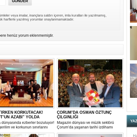
mleler veya imalar, inançlara saldırı içeren, imla kuralları ile yazılmamış,
k harflerle yazılmış yorumlar onaylanmamaktadır.
ere henüz yorum eklenmemiştir.
TIRKEN KORKUTACAK!
ÇORUM’DA OSMAN ÖZTUNÇ
T’UN AZABI" YOLDA
ÇILGINLIĞI
YA
 dünyasında ezberler bozuluyor!
Magazin dünyası ve müzik sektörü
erilim ve korkunun sınırlarını
Çorum’da yaşanan tarihi izdihamı
n "Bulut’un Azabı" filminin
konuşuyor! Ünlü sanatçı Osman Öztunç,
Ha
ri Amasya’da tüm hızıyla
15 Temmuz etkinlikleri kapsamında