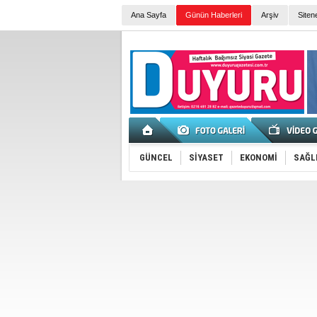
Ana Sayfa
Günün Haberleri
Arşiv
Siten
GÜNCEL
SİYASET
EKONOMİ
SAĞL