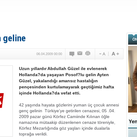
 geline
Ö
06.04.2009 00:00
Uzun yıllardır Abdullah Güzel ile evlenerek
Hollanda?da yaşayan Posof?lu gelin Ayten
Güzel, yakalandığı amansız hastalığın
pençesinden kurtulamayarak geçtiğimiz hafta
içinde Hollanda?da vefat etti.
42 yaşında hayata gözlerini yuman üç çocuk annesi
genç gelinin Türkiye’ye getirilen cenazesi, 05 .04.
2009 pazar günü Körfez Camiinde Kılınan öğle
Yen
namazına mütaakip düzenlenen cenaze töreniyle,
Körfez Mezarlığında göz yaşları içinde dualarla
toprağa verildi.