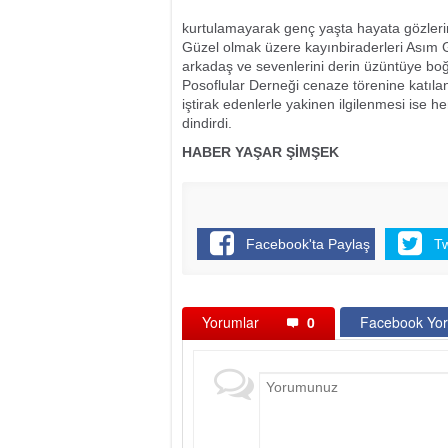
kurtulamayarak genç yaşta hayata gözlerini
Güzel olmak üzere kayınbiraderleri Asım G
arkadaş ve sevenlerini derin üzüntüye bo
Posoflular Derneği cenaze törenine katı
iştirak edenlerle yakinen ilgilenmesi ise 
dindirdi.
HABER YAŞAR ŞİMŞEK
Facebook'ta Paylaş
T
Yorumlar
0
Facebook Yor