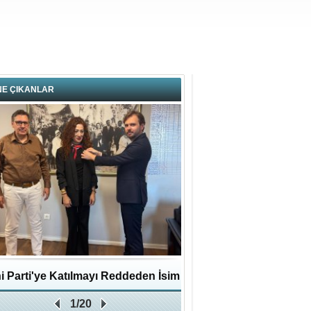
NE ÇIKANLAR
i Parti'ye Katılmayı Reddeden İsim
Pendikli Murat genç yaş
1/20
Zafer Partisi'ne katıldı