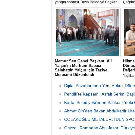
yangın sonrası Tuzla Belediye Başkanı
Çağdaş
Av. Eren Ali Bingöl de bölgeye giderek
Üzgen’i
incelemelerde bulundu.
Uluslar
(UPSD)
Yaz Ser
Memur Sen Genel Başkanı Ali
Hikmet
Yalçın'ın Merhum Babası
Dönüş
Selahattin Yalçın İçin Taziye
Değerl
Merasimi Düzenlendi
Yiğitba
Memur-Sen Genel Başkanı Ali Yalçın'ın
Başkan
rahmet-i Rahman'a kavuşan kıymetli
Bayrakl
Dijital Pazarlamada Yeni Hukuk Döne
babası Selahattin Yalçın için, Eğitim-Bir-
danışma
Sen İstanbul Şubelerinin
Pendik'te Kapsamlı Asfalt Serimi Başl
ağırlad
organizasyonuyla 1 Ağustos Cumartesi
Kartal Belediyesi’nden Balıkesir’de
günü Sultanbeyli Abdurrahmangazi
Camii'nde taziye merasimi düzenlendi.
Ahmet Cin’den Bakan Abdulkadir Ural
ÇOLAKOĞLU METALURJİ’DEN SPO
Gazzeli Ramadan Abu Jazar: Türkiye 