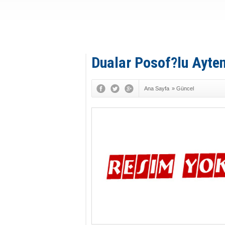
Dualar Posof?lu Ayten
Ana Sayfa
»
Güncel