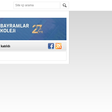
rinde..
katıldı
gisi’nde
DEĞİL, DOĞRU
erildi
n Ercan Ekşi son
ı Selahattin
En Değerli
en 10 Nokta