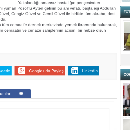
Yakalandığı amansız hastalığın pençesinden
 yuman Posof’lu Ayten gelinin bu ani vefatı, başta eşi Abdullah
FOT
üzel, Cengiz Güzel ve Cemil Güzel ile birlikte tüm akraba, dost,
ğdu.
lan tüm cemaat’e dernek merkezinde yemek ikramında bulunarak,
hem cemaatin ve cenaze sahiplerinin acısını bir nebze olsun
weetle
Google+'da Paylaş
LinkedIn
ÇO
umları