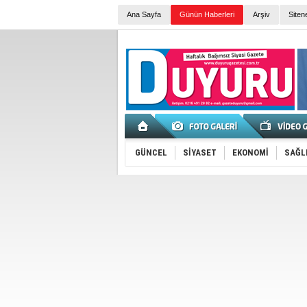
Ana Sayfa
Günün Haberleri
Arşiv
Siten
GÜNCEL
SİYASET
EKONOMİ
SAĞL