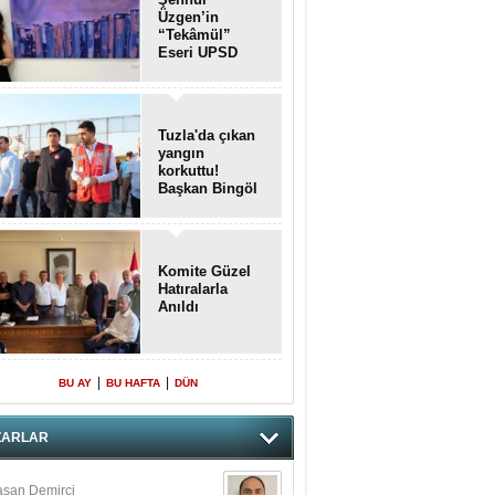
Üzgen’in
“Tekâmül”
Eseri UPSD
2026 Yaz
Sergisi’nde
Sanatseverlerle
Buluştu
Tuzla'da çıkan
yangın
korkuttu!
Başkan Bingöl
olay yerinde..
Komite Güzel
Hatıralarla
Anıldı
|
|
BU AY
BU HAFTA
DÜN
ZARLAR
san Demirci