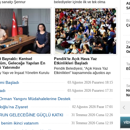
 sanatçı Şennur
belediyeler içinde ilk ve tek olma
A
n Tekâmül adlı eseri,
özelliği taşıyan “Özel Çocuk ve Aile
S
arası Plastik Sanatlar Derneği
Akademisi” programından ilk dönemde
 tarafından düzenlenen 2026
60 özel çocuk yararlandı.
gisi’nde sanatseverlerle buluştu.
Bü
Ç
Dr
Za
Ge
 Bayraklı: Kentsel
Pendik'te Açık Hava Yaz
üm, Geleceğe Yapılan En
Etkinlikleri Başladı
Ta
i Yatırımdır
Pendik Belediyesi, “Açık Hava Yaz
E
y Yapı ve İnşaat Yönetim Kurulu
Etkinlikleri” kapsamında ağustos ayı
ı, İnşaat Mühendisi Hikmet
boyunca çocuk sineması, sinema
ı, emlak ve gayrimenkul
geceleri ve açık hava tiyatrolarıyla
mi Başladı
03 Ağustos 2026 Pazartesi 18:15
nı Aslı Alan’ı çalışma ofisinde
vatandaşları kültür ve sanat
Se
adı
ı
etkinliklerinde buluşturuyor.
03 Ağustos 2026 Pazartesi 17:31
H
N
ki Orman Yangını Müdahalelerine Destek
03 Ağustos 2026 Pazartesi 11:55
oğlu’na Ziyaret
02 Ağustos 2026 Pazar 17:01
Pr
B
RUN GELECEĞİNE GÜÇLÜ KATKI
31 Temmuz 2026 Cuma 12:26
VİD
benim ikinci vatanım
31 Temmuz 2026 Cuma 12:19
Fa