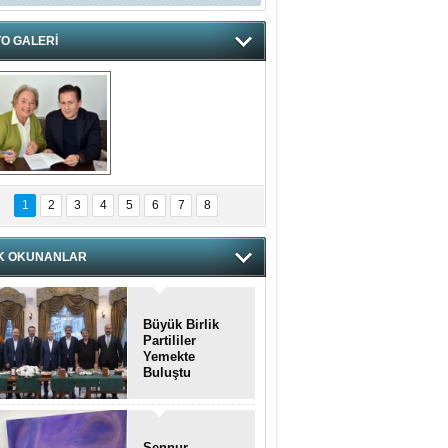
O GALERİ
hnzzzna
1
2
3
4
5
6
7
8
K OKUNANLAR
Büyük Birlik
Partililer
Yemekte
Buluştu
Şennur