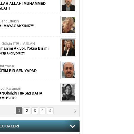
LLAH ALLAH! MUHAMMED
ALAH!
lent Ertekin
ALMAYACAKSINIZ!!!
. Gülçin ITIRLI ASLAN
man mı Akıyor, Yoksa Biz mi
çip Gidiyoruz?
lat Yavuz
ĞİTİM BİR SEN YAPAR
vgi Karaman
ANGİMİZİN HIRSIZI DAHA
AMUSLU?
1
2
3
4
5
of. Dr. Cahit Kurbanoğlu
OSNA-HERSEK VE KUDÜS
EO GALERİ
tma Saçak Akbulut