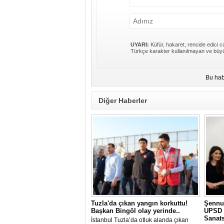
UYARI:
Küfür, hakaret, rencide edici cü
Türkçe karakter kullanılmayan ve büyü
Bu hab
Diğer Haberler
Tuzla'da çıkan yangın korkuttu!
Şennu
Başkan Bingöl olay yerinde..
UPSD 
Sanats
İstanbul Tuzla’da otluk alanda çıkan