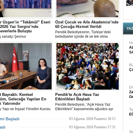
r Üzgen’in “Tekâmül” Eseri
Özel Çocuk ve Aile Akademisi’nde
2026 Yaz Sergisi’nde
60 Çocuğa Hizmet Verildi
YA
everlerle Buluştu
Pendik Belediyesinin, Türkiye’deki
 sanatçı Şennur
belediyeler içinde ilk ve tek olma
n Tekâmül adlı eseri,
özelliği taşıyan “Özel Çocuk ve Aile
Ha
arası Plastik Sanatlar Derneği
Akademisi” programından ilk dönemde
A
 tarafından düzenlenen 2026
60 özel çocuk yararlandı.
S
gisi’nde sanatseverlerle buluştu.
Bü
Ç
Dr
Za
 Bayraklı: Kentsel
Pendik'te Açık Hava Yaz
Ge
üm, Geleceğe Yapılan En
Etkinlikleri Başladı
i Yatırımdır
Pendik Belediyesi, “Açık Hava Yaz
y Yapı ve İnşaat Yönetim Kurulu
Etkinlikleri” kapsamında ağustos ayı
Ta
ı, İnşaat Mühendisi Hikmet
boyunca çocuk sineması, sinema
E
ı, emlak ve gayrimenkul
geceleri ve açık hava tiyatrolarıyla
mi Başladı
03 Ağustos 2026 Pazartesi 18:15
nı Aslı Alan’ı çalışma ofisinde
vatandaşları kültür ve sanat
adı
ı
etkinliklerinde buluşturuyor.
03 Ağustos 2026 Pazartesi 17:31
Se