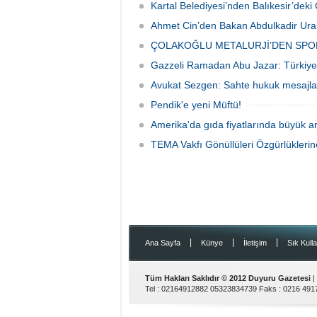
Kartal Belediyesi’nden Balıkesir’de
günü Sultanbeyli Abdurrahmangazi
Camii'nde taziye merasimi düzenlendi.
Ahmet Cin’den Bakan Abdulkadir Ural
ÇOLAKOĞLU METALURJİ’DEN SPO
Gazzeli Ramadan Abu Jazar: Türkiye 
Avukat Sezgen: Sahte hukuk mesajları
Pendik'e yeni Müftü!
Amerika'da gıda fiyatlarında büyük ar
TEMA Vakfı Gönüllüleri Özgürlükleri
|
|
|
Ana Sayfa
Künye
İletişim
Sık Kulla
Tüm Hakları Saklıdır © 2012
Duyuru Gazetesi
|
Tel :
02164912882 05323834739
Faks :
0216 491