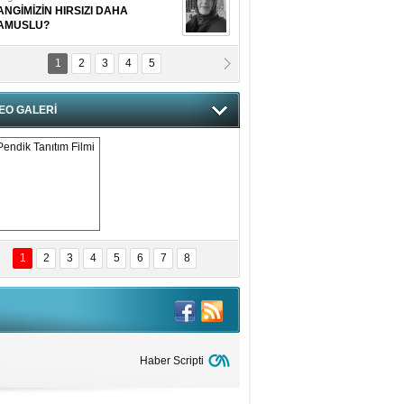
ANGİMİZİN HIRSIZI DAHA
AMUSLU?
1
2
3
4
5
of. Dr. Cahit Kurbanoğlu
OSNA-HERSEK VE KUDÜS
EO GALERİ
tma Saçak Akbulut
ANAL KERHANE!
tma Daştan
eftun Olmak
Pendik Tanıtım 
Filmi
1
2
3
4
5
6
7
8
bas Levent Ertekin
nal Medyanın Dijital Savaş Alanı
 İtibar Suikastları: Kızılay Örneği
it Kahyaoğlu
iz Türk Milleti Tarih Yazdı!
Haber Scripti
of.Dr.Hamdi Temel