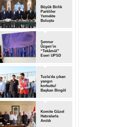
Büyük Birlik
Partililer
Yemekte
Buluştu
Şennur
Üzgen’in
“Tekâmül”
Eseri UPSD
2026 Yaz
Sergisi’nde
Sanatseverlerle
Buluştu
Tuzla'da çıkan
yangın
korkuttu!
Başkan Bingöl
olay yerinde..
Komite Güzel
Hatıralarla
Anıldı