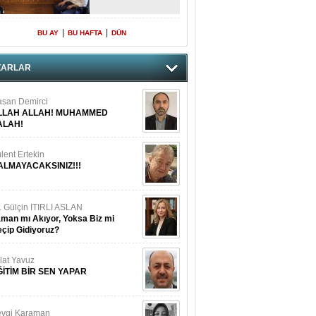
|
|
BU AY
BU HAFTA
DÜN
ZARLAR
san Demirci
LLAH ALLAH! MUHAMMED
ALAH!
lent Ertekin
ALMAYACAKSINIZ!!!
. Gülçin ITIRLI ASLAN
man mı Akıyor, Yoksa Biz mi
çip Gidiyoruz?
lat Yavuz
ĞİTİM BİR SEN YAPAR
vgi Karaman