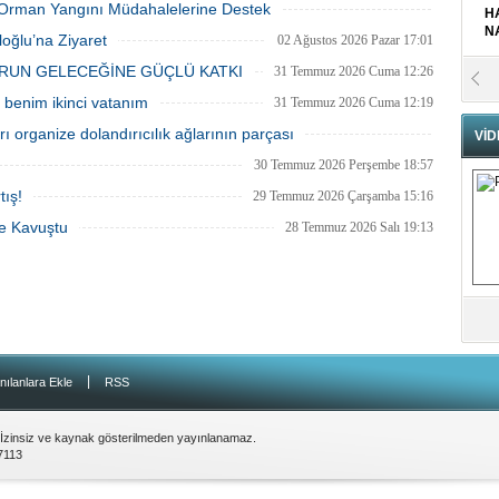
ki Orman Yangını Müdahalelerine Destek
H
N
03 Ağustos 2026 Pazartesi 11:55
oğlu’na Ziyaret
02 Ağustos 2026 Pazar 17:01
RUN GELECEĞİNE GÜÇLÜ KATKI
31 Temmuz 2026 Cuma 12:26
Pr
B
benim ikinci vatanım
31 Temmuz 2026 Cuma 12:19
 organize dolandırıcılık ağlarının parçası
VİD
31 Temmuz 2026 Cuma 12:10
Fa
30 Temmuz 2026 Perşembe 18:57
S
tış!
29 Temmuz 2026 Çarşamba 15:16
ne Kavuştu
28 Temmuz 2026 Salı 19:13
Fa
M
Ab
Sa
ve
|
nılanlara Ekle
RSS
Üm
Az
 İzinsiz ve kaynak gösterilmeden yayınlanamaz.
7113
Pr