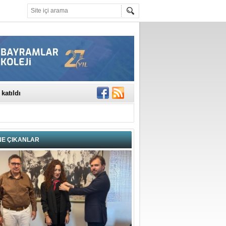
rinde..
katıldı
gisi’nde
DEĞİL, DOĞRU
erildi
NE ÇIKANLAR
n Ercan Ekşi son
ı Selahattin
En Değerli
en 10 Nokta