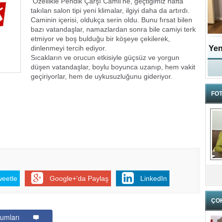
Özellikle Pendik Çarşı Camii’ne, geçtiğimiz hafta
takılan salon tipi yeni klimalar, ilgiyi daha da artırdı.
Caminin içerisi, oldukça serin oldu. Bunu fırsat bilen
bazı vatandaşlar, namazlardan sonra bile camiyi terk
etmiyor ve boş bulduğu bir köşeye çekilerek,
dinlenmeyi tercih ediyor.
Yen
Sıcakların ve orucun etkisiyle güçsüz ve yorgun
düşen vatandaşlar, boylu boyunca uzanıp, hem vakit
geçiriyorlar, hem de uykusuzluğunu gideriyor.
FOT
weetle
Google+'da Paylaş
LinkedIn
ÇO
umları