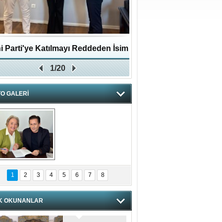
i Parti'ye Katılmayı Reddeden İsim
Pendikli Murat genç yaş
1/20
Zafer Partisi'ne katıldı
O GALERİ
hnzzzna
1
2
3
4
5
6
7
8
K OKUNANLAR