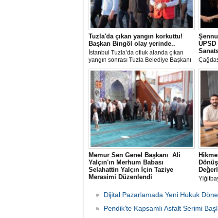
Tuzla'da çıkan yangın korkuttu!
Şennu
Başkan Bingöl olay yerinde..
UPSD 
Sanats
İstanbul Tuzla’da otluk alanda çıkan
yangın sonrası Tuzla Belediye Başkanı
Çağdaş
Av. Eren Ali Bingöl de bölgeye giderek
Üzgen’i
incelemelerde bulundu.
Uluslar
(UPSD)
Yaz Ser
Memur Sen Genel Başkanı Ali
Hikmet
Yalçın'ın Merhum Babası
Dönüş
Selahattin Yalçın İçin Taziye
Değerl
Merasimi Düzenlendi
Yiğitba
Memur-Sen Genel Başkanı Ali Yalçın'ın
Başkan
rahmet-i Rahman'a kavuşan kıymetli
Bayrakl
Dijital Pazarlamada Yeni Hukuk Döne
babası Selahattin Yalçın için, Eğitim-Bir-
danışma
Sen İstanbul Şubelerinin
Pendik'te Kapsamlı Asfalt Serimi Başl
ağırlad
organizasyonuyla 1 Ağustos Cumartesi