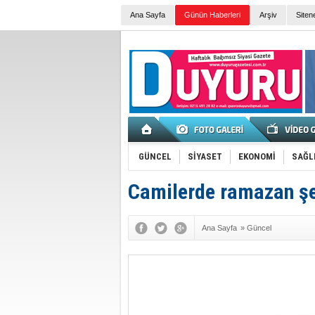
Ana Sayfa
Günün Haberleri
Arşiv
Siten
GÜNCEL
SİYASET
EKONOMİ
SAĞL
Camilerde ramazan ş
Ana Sayfa
»
Güncel