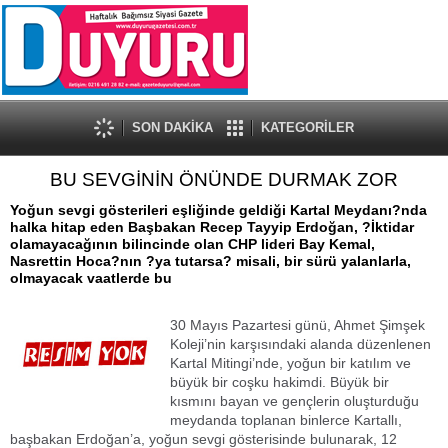
SON DAKİKA
KATEGORİLER
BU SEVGİNİN ÖNÜNDE DURMAK ZOR
Yoğun sevgi gösterileri eşliğinde geldiği Kartal Meydanı?nda
halka hitap eden Başbakan Recep Tayyip Erdoğan, ?İktidar
olamayacağının bilincinde olan CHP lideri Bay Kemal,
Nasrettin Hoca?nın ?ya tutarsa? misali, bir sürü yalanlarla,
olmayacak vaatlerde bu
30 Mayıs Pazartesi günü, Ahmet Şimşek
Koleji’nin karşısındaki alanda düzenlenen
Kartal Mitingi’nde, yoğun bir katılım ve
büyük bir coşku hakimdi. Büyük bir
kısmını bayan ve gençlerin oluşturduğu
meydanda toplanan binlerce Kartallı,
başbakan Erdoğan’a, yoğun sevgi gösterisinde bulunarak, 12