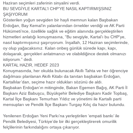
Haziran seçimleri zaferinin sinyalini verdi.
BU SEVGİYLE KARTAL’I CHP’YE NASIL KAPTIRMIŞSINIZ
ŞAŞIYORUM
Gösterilen yoğun sevgiden bir hayli memnun kalan Başbakan
Erdoğan, Bay Kemal’in yalanlarından örnekler verdiği ve AK Parti
Hükümeti’nce, özellikle sağlık ve eğitim alanında gerçekleştirilen
hizmetleri anlatığı konuşmasına, “Bu sevgiyle, Kartal’ı bu CHP’ye,
nasıl kaptırmışsınız şaşırıyorum. İnşallah, 12 Haziran seçimlerinde,
oy olup yağacaksınız. Kalan onbeş günlük sürede kapı, kapı,
dolaşarak, gerçekleri anlatmanızı ve olabildiğince destek olmanızı
istiyorum.” dedi.
KARTAL HAZIR, HEDEF 2023
Konuşmasında, her okulda bulunacak Akıllı Tahta ve her öğrenciye
dağılması planlanan Akıllı Kitabı da tanıtan başbakan Erdoğan,
Kartallılar’dan, seçime hazır oldukları sözünü de aldı.
Başbakan Erdoğan’ın mitinginde, Bakan Egemen Bağış, AK Parti İl
Başkanı Aziz Babuşcu, Büyükşehir Belediye Başkanı Kadir Topbaş,
Kartal İlçe Başkanı Temurhan Yıldız ve yönetimi ile Kartallı parti
mensupları ve Pendik İlçe Başkanı Turgay Kılıç da hazır bulundu.
Yenilenen Erdoğan Yeni Parkı’na yerleştirilen ‘empati bankı’ ile
Pendik Belediyesi, Türkiye’de bir ilki gerçekleştirerek omurilik
felçlilerinin farkındalığını ortaya çıkarıyor.