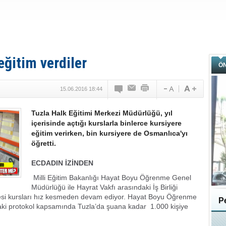
eğitim verdiler
Ö
15.06.2016 18:44
Tuzla Halk Eğitimi Merkezi Müdürlüğü, yıl
içerisinde açtığı kurslarla binlerce kursiyere
eğitim verirken, bin kursiyere de Osmanlıca'yı
öğretti.
ECDADIN İZİNDEN
Milli Eğitim Bakanlığı Hayat Boyu Öğrenme Genel
Müdürlüğü ile Hayrat Vakfı arasındaki İş Birliği
çesi kursları hız kesmeden devam ediyor. Hayat Boyu Öğrenme
Pe
aki protokol kapsamında Tuzla’da şuana kadar 1.000 kişiye