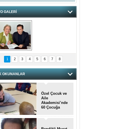
O GALERİ
hnzzzna
1
2
3
4
5
6
7
8
K OKUNANLAR
Özel Çocuk ve
Aile
Akademisi’nde
60 Çocuğa
Hizmet Verildi
Pendikli Murat