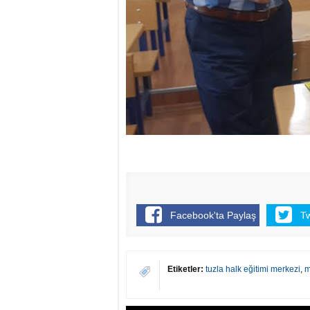
Facebook'ta Paylaş
T
Etiketler:
tuzla halk eğitimi merkezi
,
m