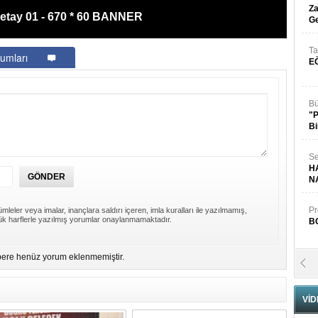
Za
etay 01 - 670 * 60 BANNER
Ge
Ta
umları
E
Bü
"
Bi
Se
H
N
Pr
mleler veya imalar, inançlara saldırı içeren, imla kuralları ile yazılmamış,
k harflerle yazılmış yorumlar onaylanmamaktadır.
B
ere henüz yorum eklenmemiştir.
Fa
S
VİD
Fa