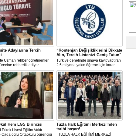
M
Ha
İ
K
Ab
Sa
site Adaylarına Tercih
“Kontenjan Değişikliklerini Dikkate
i
Alın, Tercih Listenizi Geniş Tutun”
ve
'te Uzman rehber öğretmenler
Türkiye genelinde sınava kayıt yaptıran
sürecine rehberlik ediyor
2.5 milyona yakın öğrenci için karar
Üm
haftası yaklaştı.
Az
Pr
Bi
Ra
B
Y
kul Hem LGS Birincisi
Tuzla Halk Eğitimi Merkezi'nden
tarihi başarı!
l Erkek Lisesi Eğitim Vakfı
 Cağaloğlu Ortaokulu öğrencisi
TUZLA HALK EĞİTİMİ MERKEZİ