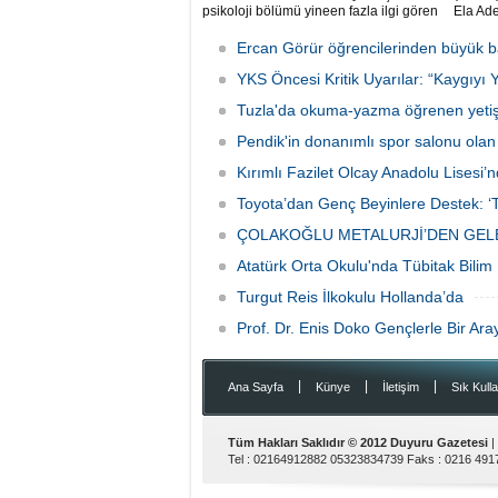
psikoloji bölümü yineen fazla ilgi gören
Ela Ade
alanlardan biri olarak öne çıkıyor.
Sistem
sınavda
Ercan Görür öğrencilerinden büyük b
yanıtla
YKS Öncesi Kritik Uyarılar: “Kaygıyı 
birincis
Tuzla'da okuma-yazma öğrenen yetişki
Pendik'in donanımlı spor salonu ola
Kırımlı Fazilet Olcay Anadolu Lisesi’n
Toyota’dan Genç Beyinlere Destek: ‘T
ÇOLAKOĞLU METALURJİ’DEN GELE
Atatürk Orta Okulu'nda Tübitak Bilim
Turgut Reis İlkokulu Hollanda’da
Prof. Dr. Enis Doko Gençlerle Bir Ara
|
|
|
Ana Sayfa
Künye
İletişim
Sık Kulla
Tüm Hakları Saklıdır © 2012
Duyuru Gazetesi
|
Tel :
02164912882 05323834739
Faks :
0216 491