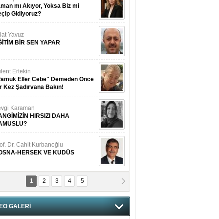
man mı Akıyor, Yoksa Biz mi
çip Gidiyoruz?
lat Yavuz
ĞİTİM BİR SEN YAPAR
lent Ertekin
Pamuk Eller Cebe" Demeden Önce
r Kez Şadırvana Bakın!
vgi Karaman
ANGİMİZİN HIRSIZI DAHA
AMUSLU?
of. Dr. Cahit Kurbanoğlu
OSNA-HERSEK VE KUDÜS
1
2
3
4
5
tma Saçak Akbulut
ANAL KERHANE!
EO GALERİ
tma Daştan