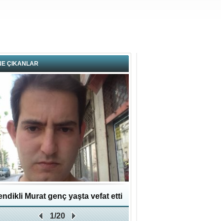
NE ÇIKANLAR
ndikli Murat genç yaşta vefat etti
Hikmet Bayraklı: Kent
1/20
Geleceğe Yapılan En Değe