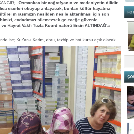
 ÇANGIR;
“Osmanlıca bir coğrafyanın ve medeniyetin dilidir.
a eserleri okuyup anlayacak, bunları kültür hayatına
FOT
ültürel mirasımızın nesilden nesile aktarılması için son
rihimizi, ecdadımızı bilemezsek geleceğe güvenle
 ve Hayrat Vakfı Tuzla Koordinatörü Ersin ALTINDAĞ’a
de ise; Kur'an-ı Kerim, ebru, tezhip ve hat kursu açık olacak.
ÇO