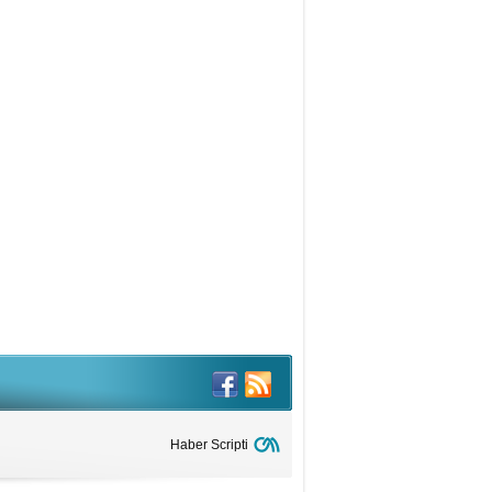
driye Arık Çamlıbel
5 TEMMUZ: CESARET, ERDEM VE
AFER…
ç. Dr. Yeşim SIRAKAYA
den Her Şeyin Fotoğrafını
kiyoruz?
dullah Yadigar
0 Muharrem Aşure
rahim Ciminli
KKAT!.. NÜFUS!..
uhammed Murat
cımustafaoğulları
ORUMSUZ SOSYAL MEDYA
AYLAŞIMLARI
re Şahin
SORUN EĞİTİM DEĞİL, YÖNTEM
Haber Scripti
ESELESİ”