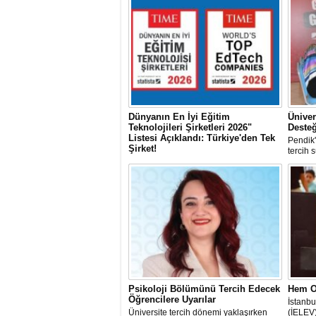
Dünyanın En İyi Eğitim
Üniver
Teknolojileri Şirketleri 2026"
Desteğ
Listesi Açıklandı: Türkiye'den Tek
Pendik
Şirket!
tercih 
Dünyanın en saygın yayınlarından TIME
dergisi ile uluslararası bağımsız veri
kuruluşu Statista iş birliğiyle hazırlanan
"World's Top EdTech Companies 2026"
(Dünyanın En İyi Eğitim Teknolojileri
Şirketleri 2026) listesi açıklandı.
Psikoloji Bölümünü Tercih Edecek
Hem O
Öğrencilere Uyarılar
İstanbu
Üniversite tercih dönemi yaklaşırken
(İELEV)