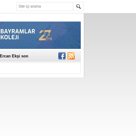
erildi
n Ercan Ekşi son
ı Selahattin
En Değerli
en 10 Nokta
istesi Açıklandı:
Çerkez'den ilk