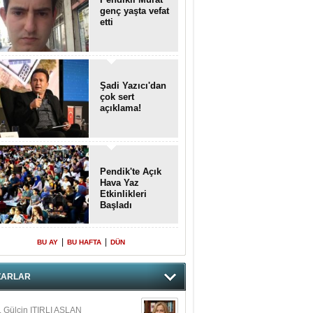
genç yaşta vefat
etti
Şadi Yazıcı'dan
çok sert
açıklama!
Pendik'te Açık
Hava Yaz
Etkinlikleri
Başladı
|
|
BU AY
BU HAFTA
DÜN
ZARLAR
. Gülçin ITIRLI ASLAN