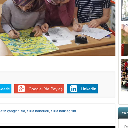
weetle
Google+'da Paylaş
LinkedIn
etin çangır tuzla
,
tuzla haberleri
,
tuzla halk eğitim
YA
Dr