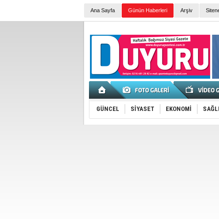
Ana Sayfa
Günün Haberleri
Arşiv
Siten
GÜNCEL
SİYASET
EKONOMİ
SAĞL