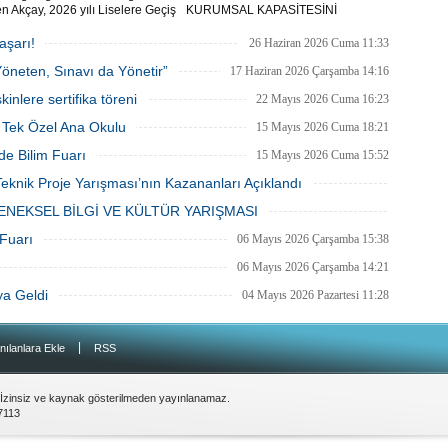
Be
n Akçay, 2026 yılı Liselere Geçiş
KURUMSAL KAPASİTESİNİ
1
i (LGS) kapsamındaki merkezî
ARTIRARAK İSTANBUL BİRİNCİSİ
Z
 tüm soruları eksiksiz
TÜRKİYE ÜÇÜNCÜSÜ OLDU
aşarı!
26 Haziran 2026 Cuma 11:33
yarak 500 tam puanla Türkiye
Yöneten, Sınavı da Yönetir”
i oldu.
17 Haziran 2026 Çarşamba 14:16
Do
Ne
nlere sertifika töreni
22 Mayıs 2026 Cuma 16:23
Çe
n Tek Özel Ana Okulu
15 Mayıs 2026 Cuma 18:21
Ab
de Bilim Fuarı
15 Mayıs 2026 Cuma 15:52
1
eknik Proje Yarışması’nın Kazananları Açıklandı
13 Mayıs 2026 Çarşamba 10:57
NEKSEL BİLGİ VE KÜLTÜR YARIŞMASI
İb
07 Mayıs 2026 Perşembe 11:18
 Fuarı
06 Mayıs 2026 Çarşamba 15:38
Dİ
06 Mayıs 2026 Çarşamba 14:21
ya Geldi
04 Mayıs 2026 Pazartesi 11:28
M
Ha
S
|
P
nılanlara Ekle
RSS
Em
“
 İzinsiz ve kaynak gösterilmeden yayınlanamaz.
M
7113