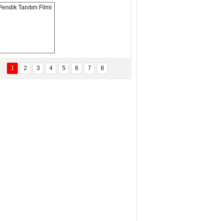
eftun Olmak
san Demirci
MAM MAAŞLARINA TAKTIM
AFAYI!
Pendik Tanıtım 
Filmi
1
2
3
4
5
6
7
8
bas Levent Ertekin
nal Medyanın Dijital Savaş Alanı
 İtibar Suikastları: Kızılay Örneği
it Kahyaoğlu
iz Türk Milleti Tarih Yazdı!
of.Dr.Hamdi Temel
z Böyle Bir Yozgat'ta Büyüdük
vza Zeybek
İR MİLLETİN TEKRAR DESTAN
AZMASI