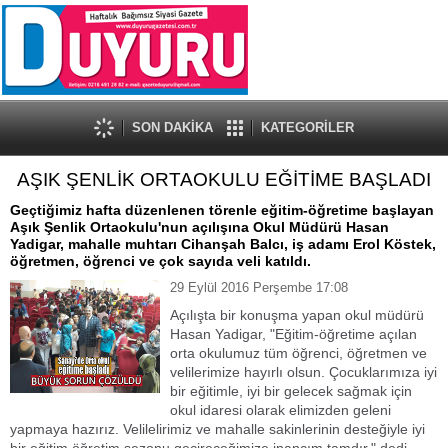
SON DAKİKA
KATEGORİLER
AŞIK ŞENLİK ORTAOKULU EĞİTİME BAŞLADI
Geçtiğimiz hafta düzenlenen törenle eğitim-öğretime başlayan
Aşık Şenlik Ortaokulu'nun açılışına Okul Müdürü Hasan
Yadigar, mahalle muhtarı Cihanşah Balcı, iş adamı Erol Köstek,
öğretmen, öğrenci ve çok sayıda veli katıldı.
29 Eylül 2016 Perşembe 17:08
Açılışta bir konuşma yapan okul müdürü
Hasan Yadigar, "Eğitim-öğretime açılan
orta okulumuz tüm öğrenci, öğretmen ve
velilerimize hayırlı olsun. Çocuklarımıza iyi
bir eğitimle, iyi bir gelecek sağmak için
okul idaresi olarak elimizden geleni
yapmaya hazırız. Velilelirimiz ve mahalle sakinlerinin desteğiyle iyi