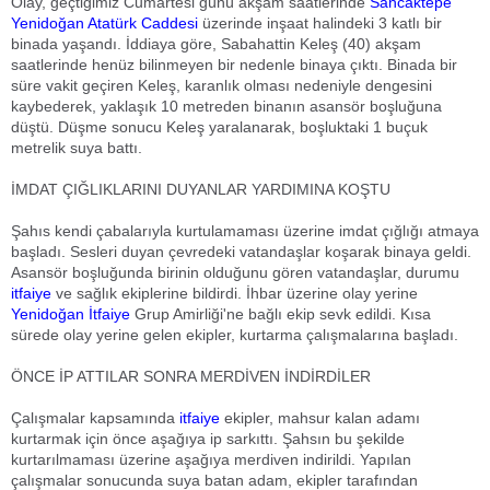
Olay, geçtiğimiz Cumartesi günü akşam saatlerinde
Sancaktepe
Yenidoğan
Atatürk Caddesi
üzerinde inşaat halindeki 3 katlı bir
binada yaşandı. İddiaya göre, Sabahattin Keleş (40) akşam
saatlerinde henüz bilinmeyen bir nedenle binaya çıktı. Binada bir
süre vakit geçiren Keleş, karanlık olması nedeniyle dengesini
kaybederek, yaklaşık 10 metreden binanın asansör boşluğuna
düştü. Düşme sonucu Keleş yaralanarak, boşluktaki 1 buçuk
metrelik suya battı.
İMDAT ÇIĞLIKLARINI DUYANLAR YARDIMINA KOŞTU
Şahıs kendi çabalarıyla kurtulamaması üzerine imdat çığlığı atmaya
başladı. Sesleri duyan çevredeki vatandaşlar koşarak binaya geldi.
Asansör boşluğunda birinin olduğunu gören vatandaşlar, durumu
itfaiye
ve sağlık ekiplerine bildirdi. İhbar üzerine olay yerine
Yenidoğan
İtfaiye
Grup Amirliği'ne bağlı ekip sevk edildi. Kısa
sürede olay yerine gelen ekipler, kurtarma çalışmalarına başladı.
ÖNCE İP ATTILAR SONRA MERDİVEN İNDİRDİLER
Çalışmalar kapsamında
itfaiye
ekipler, mahsur kalan adamı
kurtarmak için önce aşağıya ip sarkıttı. Şahsın bu şekilde
kurtarılmaması üzerine aşağıya merdiven indirildi. Yapılan
çalışmalar sonucunda suya batan adam, ekipler tarafından