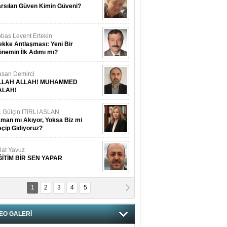
rsılan Güven Kimin Güveni?
bas Levent Ertekin
kke Antlaşması: Yeni Bir
nemin İlk Adımı mı?
san Demirci
LLAH ALLAH! MUHAMMED
ALAH!
. Gülçin ITIRLI ASLAN
man mı Akıyor, Yoksa Biz mi
çip Gidiyoruz?
lat Yavuz
ĞİTİM BİR SEN YAPAR
1
2
3
4
5
vgi Karaman
ANGİMİZİN HIRSIZI DAHA
AMUSLU?
EO GALERİ
of. Dr. Cahit Kurbanoğlu