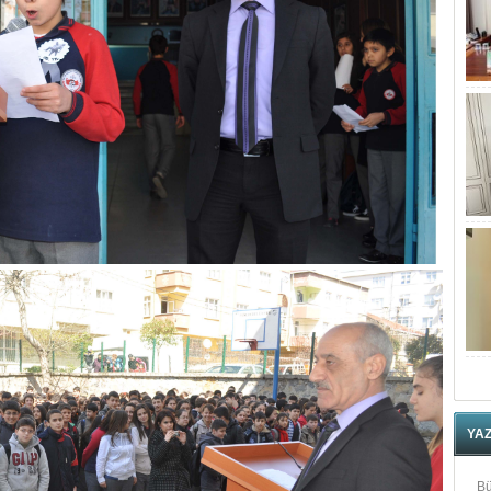
YA
Bü