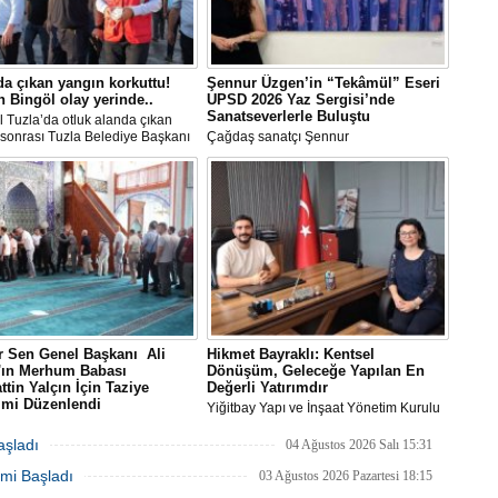
Be
1
Z
da çıkan yangın korkuttu!
Şennur Üzgen’in “Tekâmül” Eseri
Do
 Bingöl olay yerinde..
UPSD 2026 Yaz Sergisi’nde
Ne
Sanatseverlerle Buluştu
Çe
l Tuzla’da otluk alanda çıkan
sonrası Tuzla Belediye Başkanı
Çağdaş sanatçı Şennur
n Ali Bingöl de bölgeye giderek
Üzgen’in Tekâmül adlı eseri,
Ab
melerde bulundu.
Uluslararası Plastik Sanatlar Derneği
1
(UPSD) tarafından düzenlenen 2026
Yaz Sergisi’nde sanatseverlerle buluştu.
İb
Dİ
M
Ha
 Sen Genel Başkanı Ali
Hikmet Bayraklı: Kentsel
S
n'ın Merhum Babası
Dönüşüm, Geleceğe Yapılan En
ttin Yalçın İçin Taziye
Değerli Yatırımdır
P
imi Düzenlendi
Yiğitbay Yapı ve İnşaat Yönetim Kurulu
Em
Sen Genel Başkanı Ali Yalçın'ın
Başkanı, İnşaat Mühendisi Hikmet
“
-i Rahman'a kavuşan kıymetli
Bayraklı, emlak ve gayrimenkul
aşladı
04 Ağustos 2026 Salı 15:31
M
Selahattin Yalçın için, Eğitim-Bir-
danışmanı Aslı Alan’ı çalışma ofisinde
mi Başladı
anbul Şubelerinin
ağırladı
03 Ağustos 2026 Pazartesi 18:15
zasyonuyla 1 Ağustos Cumartesi