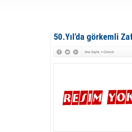
50.Yıl’da görkemli Za
Ana Sayfa
»
Güncel