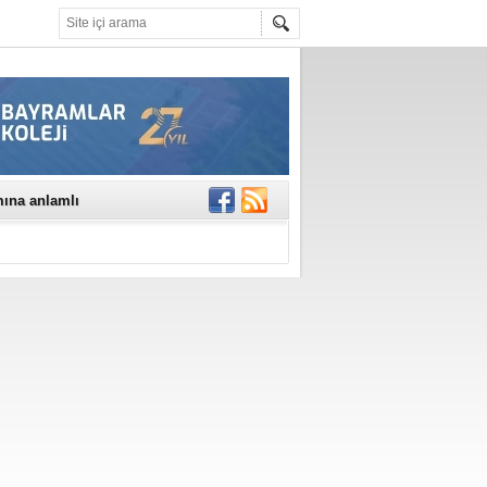
mına anlamlı
NE DİKKAT!
rinde..
katıldı
gisi’nde
DEĞİL, DOĞRU
erildi
n Ercan Ekşi son
ı Selahattin