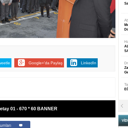
Sa
Ab
Me
Dö
Ha
A
S
weetle
Google+'da Paylaş
LinkedIn
Dr
Za
Ge
Ta
E
Se
etay 01 - 670 * 60 BANNER
H
N
VİD
umları
Pr