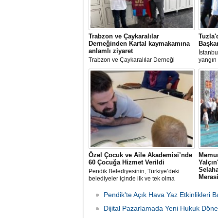
Trabzon ve Çaykaralılar
Tuzla'
Derneğinden Kartal kaymakamına
Başkan
anlamlı ziyaret
İstanbu
Trabzon ve Çaykaralılar Derneği
yangın 
yönetim kurulu Kartal Kaymakamı Edip
Av. Ere
Çakıcı'yı ziyaret etti.
incele
Özel Çocuk ve Aile Akademisi’nde
Memur
60 Çocuğa Hizmet Verildi
Yalçı
Selaha
Pendik Belediyesinin, Türkiye’deki
Meras
belediyeler içinde ilk ve tek olma
özelliği taşıyan “Özel Çocuk ve Aile
Memur-
Akademisi” programından ilk dönemde
rahmet
Pendik'te Açık Hava Yaz Etkinlikleri B
60 özel çocuk yararlandı.
babası 
Dijital Pazarlamada Yeni Hukuk Döne
Sen İst
organi