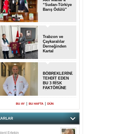
“Sudan-Türkiye
Barış Ödülü”
Trabzon ve
Çaykaralılar
Derneğinden
Kartal
kaymakamına
anlamlı ziyaret
BÖBREKLERİNİZİ
TEHDİT EDEN
BU 3 RİSK
FAKTÖRÜNE
DİKKAT!
|
|
BU AY
BU HAFTA
DÜN
ZARLAR
lent Ertekin