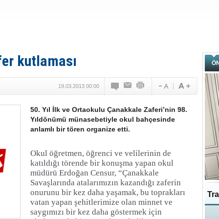
fer kutlaması
Ö
19.03.2013 00:00
50. Yıl İlk ve Ortaokulu Çanakkale Zaferi’nin 98.
Yıldönümü münasebetiyle okul bahçesinde
anlamlı bir tören organize etti.
Okul öğretmen, öğrenci ve velilerinin de
katıldığı törende bir konuşma yapan okul
müdürü Erdoğan Censur, “Çanakkale
Savaşlarında atalarımızın kazandığı zaferin
onurunu bir kez daha yaşamak, bu toprakları
Tra
vatan yapan şehitlerimize olan minnet ve
saygımızı bir kez daha göstermek için
Ka