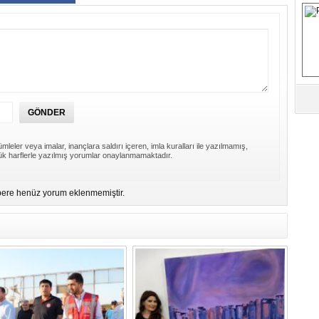
B
Fa
S
Fa
M
mleler veya imalar, inançlara saldırı içeren, imla kuralları ile yazılmamış,
k harflerle yazılmış yorumlar onaylanmamaktadır.
Üm
Az
ere henüz yorum eklenmemiştir.
Pr
Bi
Ra
B
Y