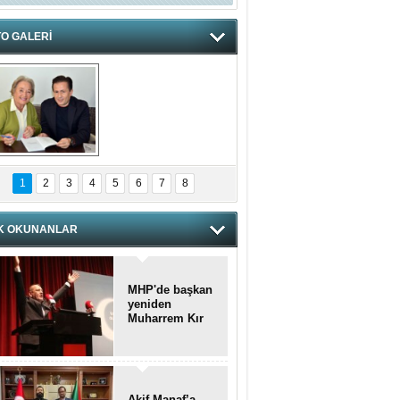
O GALERİ
hnzzzna
1
2
3
4
5
6
7
8
K OKUNANLAR
MHP'de başkan
yeniden
Muharrem Kır
Akif Manaf’a