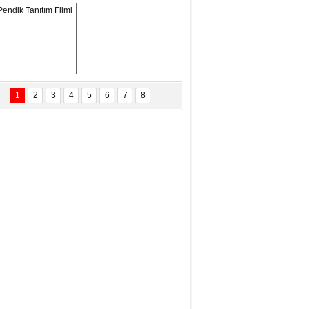
OSNA-HERSEK VE KUDÜS
tma Saçak Akbulut
ANAL KERHANE!
Pendik Tanıtım 
Filmi
1
2
3
4
5
6
7
8
tma Daştan
eftun Olmak
it Kahyaoğlu
iz Türk Milleti Tarih Yazdı!
of.Dr.Hamdi Temel
z Böyle Bir Yozgat'ta Büyüdük
vza Zeybek
İR MİLLETİN TEKRAR DESTAN
AZMASI