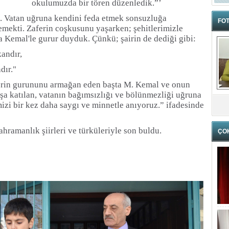
okulumuzda bir tören düzenledik.”’
. Vatan uğruna kendini feda etmek sonsuzluğa
FOT
mekti. Zaferin coşkusunu yaşarken; şehitlerimizle
 Kemal'le gurur duyduk. Çünkü; şairin de dediği gibi:
andır,
dır."
erin gurununu armağan eden başta M. Kemal ve onun
şa katılan, vatanın bağımsızlığı ve bölünmezliği uğruna
mizi bir kez daha saygı ve minnetle anıyoruz.” ifadesinde
ahramanlık şiirleri ve türküleriyle son buldu.
ÇO