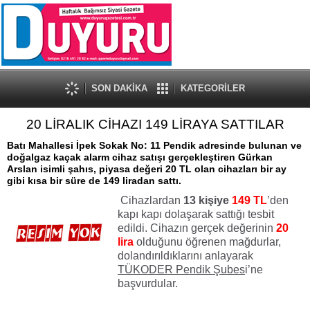
SON DAKİKA
KATEGORİLER
20 LİRALIK CİHAZI 149 LİRAYA SATTILAR
Batı Mahallesi İpek Sokak No: 11 Pendik adresinde bulunan ve
doğalgaz kaçak alarm cihaz satışı gerçekleştiren Gürkan
Arslan isimli şahıs, piyasa değeri 20 TL olan cihazları bir ay
gibi kısa bir süre de 149 liradan sattı.
Cihazlardan
13 kişiye
149 TL
’den
kapı kapı dolaşarak sattığı tesbit
edildi. Cihazın gerçek değerinin
20
lira
olduğunu öğrenen mağdurlar,
dolandırıldıklarını anlayarak
TÜKODER Pendik Şubes
i’ne
başvurdular.